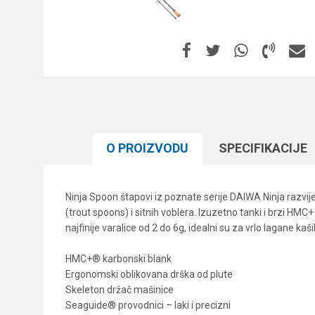
O PROIZVODU
SPECIFIKACIJЕ
Ninja Spoon štapovi iz poznate serije DAIWA Ninja razvij
(trout spoons) i sitnih voblera. Izuzetno tanki i brzi HMC+
najfinije varalice od 2 do 6g, idealni su za vrlo lagane ka
HMC+® karbonski blank
Ergonomski oblikovana drška od plute
Skeleton držač mašinice
Seaguide® provodnici – laki i precizni