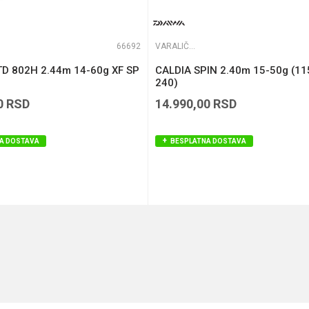
66692
VARALIČARSKI ŠTAPOVI
TD 802H 2.44m 14-60g XF SP
CALDIA SPIN 2.40m 15-50g (11
240)
0
RSD
14.990,00
RSD
A DOSTAVA
BESPLATNA DOSTAVA
DODAJ U KORPU
DODAJ U KORPU