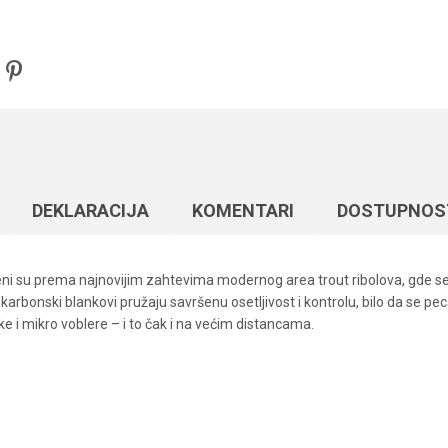
DEKLARACIJA
KOMENTARI
DOSTUPNOS
eni su prema najnovijim zahtevima modernog area trout ribolova, gde se 
 karbonski blankovi pružaju savršenu osetljivost i kontrolu, bilo da se pec
šike i mikro voblere – i to čak i na većim distancama.