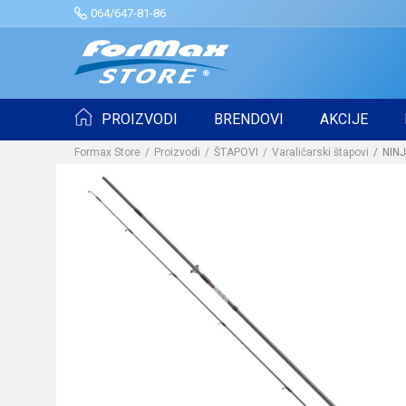
064/647-81-86
PROIZVODI
BRENDOVI
AKCIJE
Formax Store
Proizvodi
ŠTAPOVI
Varaličarski štapovi
NINJ