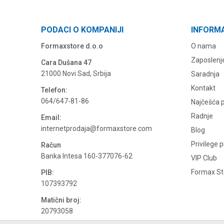
PODACI O KOMPANIJI
INFORM
Formaxstore d.o.o
O nama
Zaposlenj
Cara Dušana 47
21000 Novi Sad, Srbija
Saradnja
Kontakt
Telefon:
064/647-81-86
Najčešća p
Radnje
Email:
internetprodaja@formaxstore.com
Blog
Privilege 
Račun
Banka Intesa 160-377076-62
VIP Club
Formax Sto
PIB:
107393792
Matični broj:
20793058