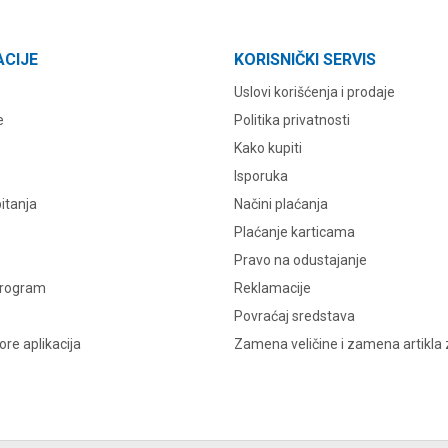
ACIJE
KORISNIČKI SERVIS
Uslovi korišćenja i prodaje
e
Politika privatnosti
Kako kupiti
Isporuka
itanja
Načini plaćanja
Plaćanje karticama
Pravo na odustajanje
program
Reklamacije
Povraćaj sredstava
re aplikacija
Zamena veličine i zamena artikla 