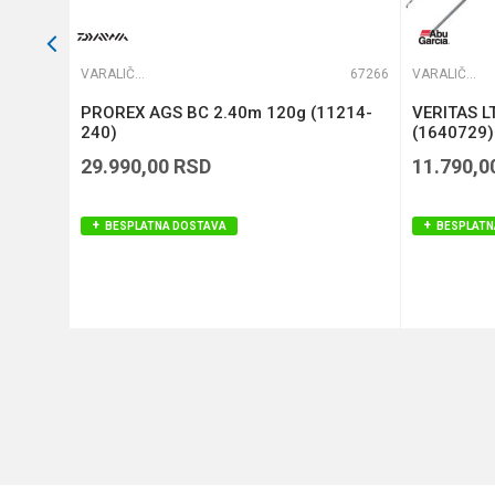
66128
VARALIČARSKI ŠTAPOVI
67266
VARALIČARSKI ŠTAPOVI
S
PROREX AGS BC 2.40m 120g (11214-
VERITAS L
240)
(1640729)
29.990,00
RSD
11.790,0
BESPLATNA DOSTAVA
BESPLATN
DODAJ U KORPU