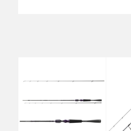
Karakteristika
Ime/Nadimak
Kategorija
Težina bacanja
Poruka
Broj delova
Brend
Dužina
Težina
Anti-spam zaštita - izračunajt
POŠALJI