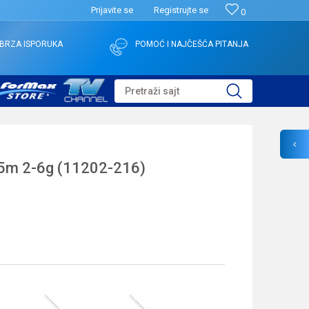
Prijavite se
Registrujte se
0
BRZA ISPORUKA
POMOĆ I NAJČEŠĆA PITANJA
Pretraži sajt
5m 2-6g (11202-216)