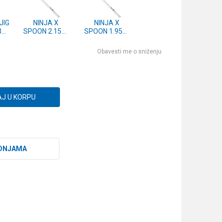
JIG
NINJA X
NINJA X
3g
SPOON 2.15m
SPOON 1.95m
0)
2-6g (11202-
2-6g (11202-
216)
196)
Obavesti me o sniženju
J U KORPU
DNJAMA