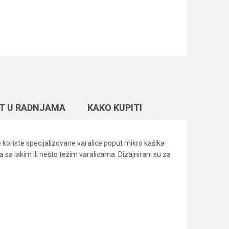
T U RADNJAMA
KAKO KUPITI
koriste specijalizovane varalice poput mikro kašika
a sa lakim ili nešto težim varalicama. Dizajnirani su za