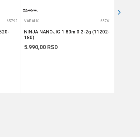
65792
VARALIČARSKI ŠTAPOVI
65761
VARALIČARSKI ŠTAPOVI
520-
NINJA NANOJIG 1.80m 0.2-2g (11202-
ARGENTO
180)
7-40g
5.990,00
RSD
26.990,
BESPLAT
DODAJ U KORPU