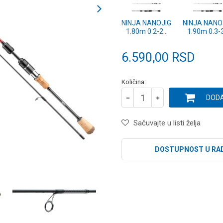
NINJA NANOJIG
NINJA NANO
1.80m 0.2-2g
1.90m 0.3-
(11202-180)
(11202-19
6.590,00
RSD
Količina:
DODA
Sačuvajte u listi želja
DOSTUPNOST U RA