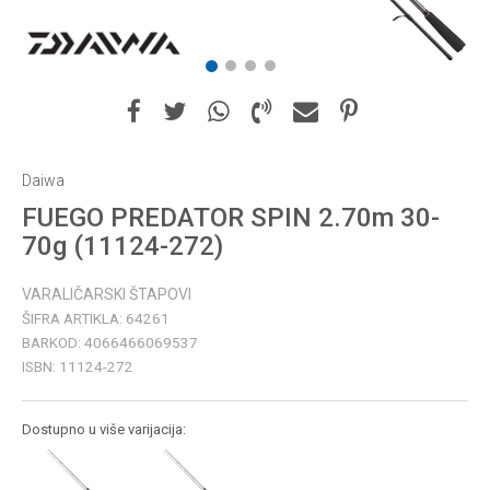
1
2
3
4
Daiwa
FUEGO PREDATOR SPIN 2.70m 30-
70g (11124-272)
VARALIČARSKI ŠTAPOVI
ŠIFRA ARTIKLA:
64261
BARKOD:
4066466069537
ISBN:
11124-272
Dostupno u više varijacija: