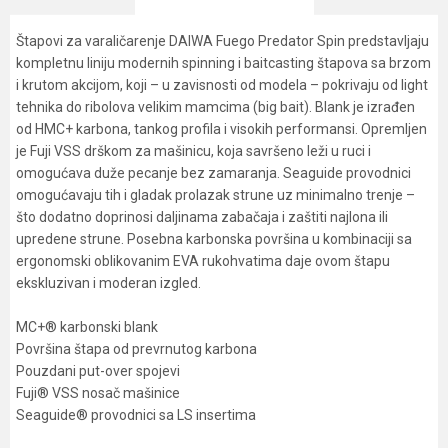
Štapovi za varaličarenje DAIWA Fuego Predator Spin predstavljaju
kompletnu liniju modernih spinning i baitcasting štapova sa brzom
i krutom akcijom, koji – u zavisnosti od modela – pokrivaju od light
tehnika do ribolova velikim mamcima (big bait). Blank je izrađen
od HMC+ karbona, tankog profila i visokih performansi. Opremljen
je Fuji VSS drškom za mašinicu, koja savršeno leži u ruci i
omogućava duže pecanje bez zamaranja. Seaguide provodnici
omogućavaju tih i gladak prolazak strune uz minimalno trenje –
što dodatno doprinosi daljinama zabačaja i zaštiti najlona ili
upredene strune. Posebna karbonska površina u kombinaciji sa
ergonomski oblikovanim EVA rukohvatima daje ovom štapu
ekskluzivan i moderan izgled.
MC+® karbonski blank
Površina štapa od prevrnutog karbona
Pouzdani put-over spojevi
Fuji® VSS nosač mašinice
Seaguide® provodnici sa LS insertima
Karakteristika
Vrednost
Ime/Nadimak