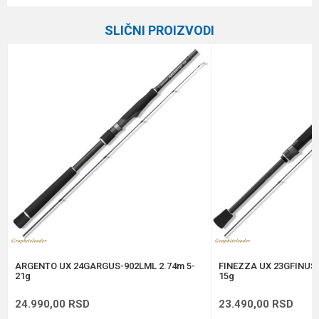
Kategorija
Varaličarski štapovi
SLIČNI PROIZVODI
Težina bacanja
30-70 g
Email
Broj delova
2
Brend
Daiwa
Poruka
Dužina
2.70 m
Težina
185 g
Anti-spam zaštita - izračunajte koliko je 9 - 4 :
POŠALJI
ARGENTO UX 24GARGUS-902LML 2.74m 5-
FINEZZA UX 23GFINUS-
21g
15g
24.990,00
RSD
23.490,00
RSD