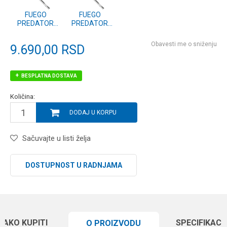
FUEGO
FUEGO
PREDATOR
PREDATOR
SPIN 2.70m 40-
SPIN 2.70m 30-
100g (11124-
70g (11124-
Obavesti me o sniženju
9.690,00
RSD
273)
272)
BESPLATNA DOSTAVA
Količina:
DODAJ U KORPU
Sačuvajte u listi želja
DOSTUPNOST U RADNJAMA
KAKO KUPITI
SPECIFIKACI
O PROIZVODU