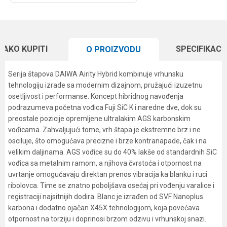
KAKO KUPITI
SPECIFIKACI
O PROIZVODU
Serija štapova DAIWA Airity Hybrid kombinuje vrhunsku
tehnologiju izrade sa modernim dizajnom, pružajući izuzetnu
osetljivost i performanse. Koncept hibridnog navođenja
podrazumeva početna vođica Fuji SiC K i naredne dve, dok su
preostale pozicije opremljene ultralakim AGS karbonskim
vođicama. Zahvaljujući tome, vrh štapa je ekstremno brz i ne
osciluje, što omogućava precizne i brze kontranapade, čak i na
velikim daljinama. AGS vođice su do 40% lakše od standardnih SiC
vođica sa metalnim ramom, a njihova čvrstoća i otpornost na
uvrtanje omogućavaju direktan prenos vibracija ka blanku i ruci
ribolovca. Time se znatno poboljšava osećaj pri vođenju varalice i
registraciji najsitnijih dodira. Blanc je izrađen od SVF Nanoplus
karbona i dodatno ojačan X45X tehnologijom, koja povećava
otpornost na torziju i doprinosi brzom odzivu i vrhunskoj snazi.