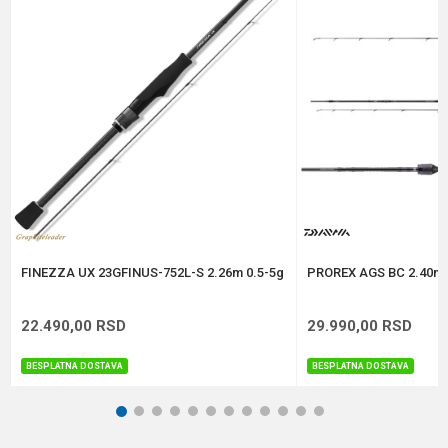
Brend
Daiwa
Poruka
Dužina
2.15 m
Težina
105 g
Anti-spam zaštita - izračunajte koliko je 4 + 1 :
POŠALJI
FINEZZA UX 23GFINUS-752L-S 2.26m 0.5-5g
PROREX AGS BC 2.40m 
22.490,00
RSD
29.990,00
RSD
BESPLATNA DOSTAVA
BESPLATNA DOSTAVA
1
2
3
4
5
6
7
8
9
10
11
12