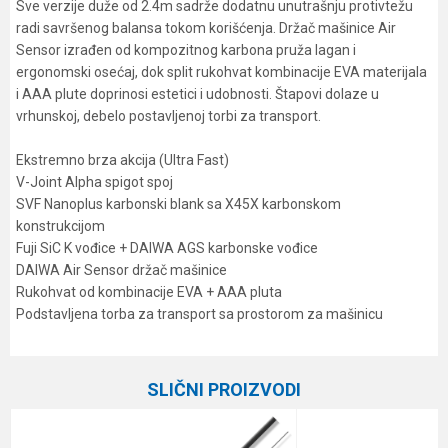
Sve verzije duže od 2.4m sadrže dodatnu unutrašnju protivtežu
radi savršenog balansa tokom korišćenja. Držač mašinice Air
Sensor izrađen od kompozitnog karbona pruža lagan i
ergonomski osećaj, dok split rukohvat kombinacije EVA materijala
i AAA plute doprinosi estetici i udobnosti. Štapovi dolaze u
vrhunskoj, debelo postavljenoj torbi za transport.
Ekstremno brza akcija (Ultra Fast)
V-Joint Alpha spigot spoj
SVF Nanoplus karbonski blank sa X45X karbonskom
konstrukcijom
Fuji SiC K vođice + DAIWA AGS karbonske vođice
DAIWA Air Sensor držač mašinice
Rukohvat od kombinacije EVA + AAA pluta
Podstavljena torba za transport sa prostorom za mašinicu
Karakteristika
Vrednost
Ime/Nadimak
Kategorija
Varaličarski štapovi
SLIČNI PROIZVODI
Težina bacanja
3-10 g
Email
Broj delova
2