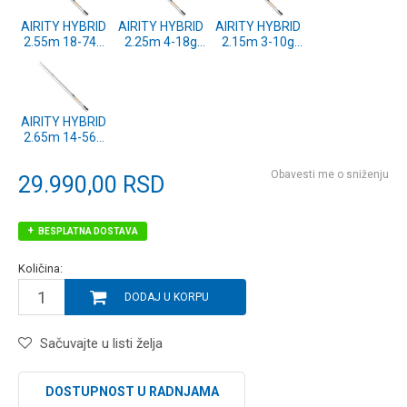
AIRITY HYBRID
AIRITY HYBRID
AIRITY HYBRID
2.55m 18-74g
2.25m 4-18g
2.15m 3-10g
(11930-255)
(11930-225)
(11930-210)
AIRITY HYBRID
2.65m 14-56g
(11930-271)
Obavesti me o sniženju
29.990,00
RSD
BESPLATNA DOSTAVA
Količina:
DODAJ U KORPU
Sačuvajte u listi želja
DOSTUPNOST U RADNJAMA