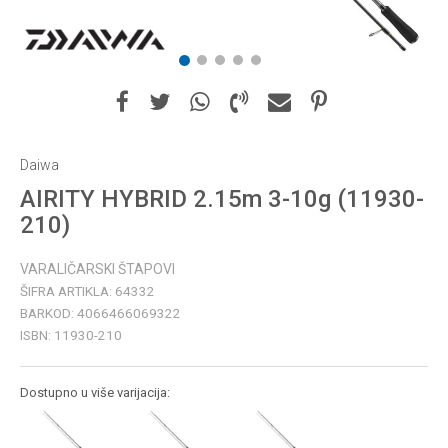
1
2
3
4
5
Daiwa
AIRITY HYBRID 2.15m 3-10g (11930-
210)
VARALIČARSKI ŠTAPOVI
ŠIFRA ARTIKLA:
64332
BARKOD:
4066466069322
ISBN:
11930-210
Dostupno u više varijacija: