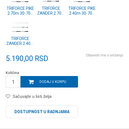
TRIFORCE PIKE
TRIFORCE
TRIFORCE PIKE
2.70m 30-70g
ZANDER 2.70m
2.40m 30-70g
(11403-271)
15-50g (11403-
(11403-241)
270)
TRIFORCE
ZANDER 2.40m
15-50g (11403-
240)
Obavesti me o sniženju
5.190,00
RSD
Količina:
DODAJ U KORPU
Sačuvajte u listi želja
DOSTUPNOST U RADNJAMA