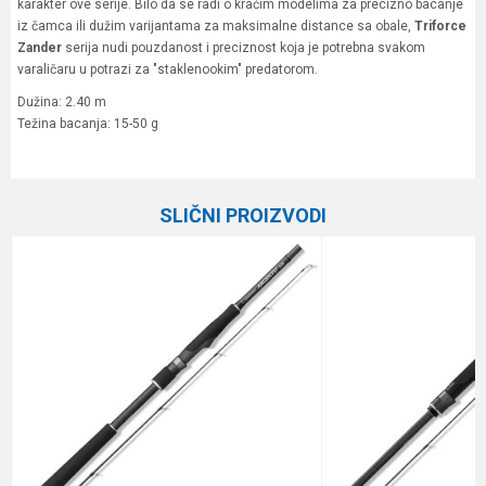
karakter ove serije. Bilo da se radi o kraćim modelima za precizno bacanje
iz čamca ili dužim varijantama za maksimalne distance sa obale,
Triforce
Zander
serija nudi pouzdanost i preciznost koja je potrebna svakom
varaličaru u potrazi za "staklenookim" predatorom.
Dužina: 2.40 m
Težina bacanja: 15-50 g
Karakteristika
Vrednost
Ime/Nadimak
Kategorija
Varaličarski štapovi
SLIČNI PROIZVODI
Težina bacanja
15-50 g
Email
Broj delova
2
Transp. dužina
124 cm
Poruka
Brend
Daiwa
Dužina
2.40 m
Težina
145 g