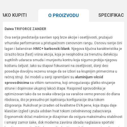
KAKO KUPITI
SPECIFIKACI
O PROIZVODU
Daiwa TRIFORCE ZANDER
Ova serija predstavlja savršen spoj brze akcije i osetljivosti, pružajući
vrhunske performanse u pristupačnom cenovnom rangu. Osnovu serije čini
lagan i balansiran
HMC+ karbonski blank
. Njegova ključna karakteristika je
izrazito brza (fast) vršna akcija, koja je neophodna za trenutnu detekciju
suptilnih udaraca smuđa i munjevitu kontru koja sigurno probija njegovu
koštanu čeljust. Iako su štapovi fokusirani na osetljivost, donji deo
poseduje dovoljnu rezervu snage da se izbori sa krupnijim primercima u
rečnoj struji. Svi modeli u seriji opremljeni su
aluminijum-oksid
sprovodnicima
sa vitkim ramovima, koji omogućavaju glatko strujanje
strune i doprinose ukupnoj lakoći štapa. Raspored sprovodnika je
optimizovan tako da se svaka vibracija sa varalice verno prenosi do dlana
ribolovca, što je presudno pri ispitivanju konfiguracije dna tokom
džigovanja. Rukohvat je izrađen od kvalitetne EVA pene, koja štapu daje
klasičan izgled i pruža udoban hvat tokom celodnevnog zabacivanja.
Ergonomski držač mašinice je dizajniran da osigura maksimalnu stabilnost
i smanji zamor šake, dok moderna završna obrada naglašava sportski