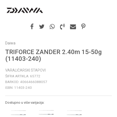
Daiwa
TRIFORCE ZANDER 2.40m 15-50g
(11403-240)
VARALIČARSKI ŠTAPOVI
ŠIFRA ARTIKLA:
65772
BARKOD:
4066466088057
ISBN:
11403-240
Dostupno u više varijacija: