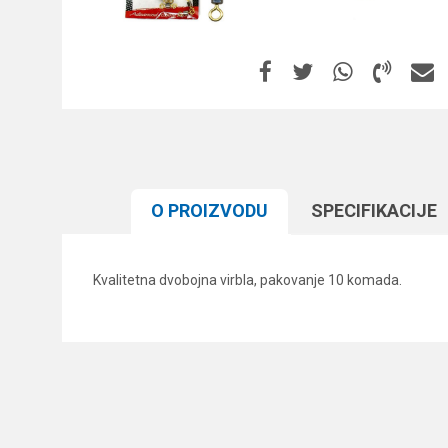
O PROIZVODU
SPECIFIKACIJЕ
Kvalitetna dvobojna virbla, pakovanje 10 komada.
Karakteristika
Ime/Nadimak
Kategorija
Brend
Poruka
Komada