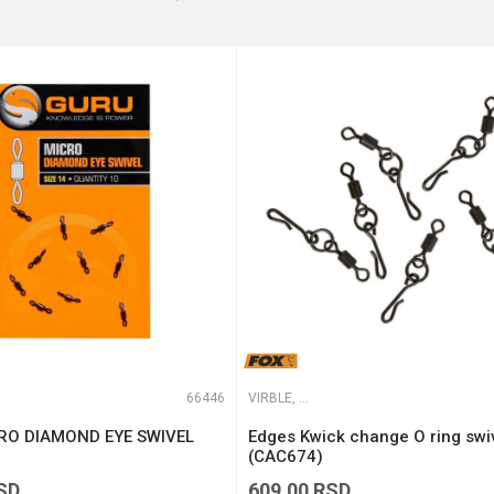
43 kg
2
e koliko je 6 - 1 :
66446
VIRBLE, KOPČE I ALKICE
RO DIAMOND EYE SWIVEL
Edges Kwick change O ring swi
(CAC674)
SD
609,00
RSD