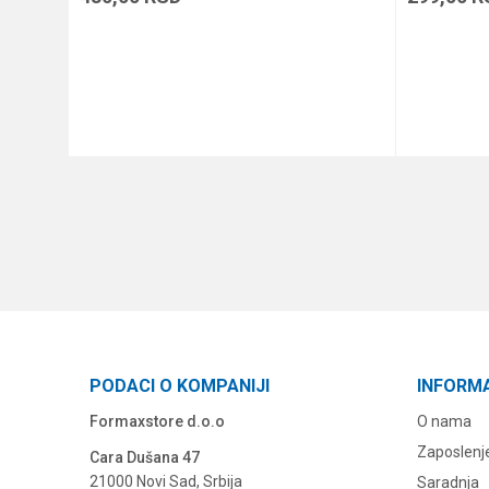
DODAJ U KORPU
PODACI O KOMPANIJI
INFORM
Formaxstore d.o.o
O nama
Zaposlenj
Cara Dušana 47
21000 Novi Sad, Srbija
Saradnja