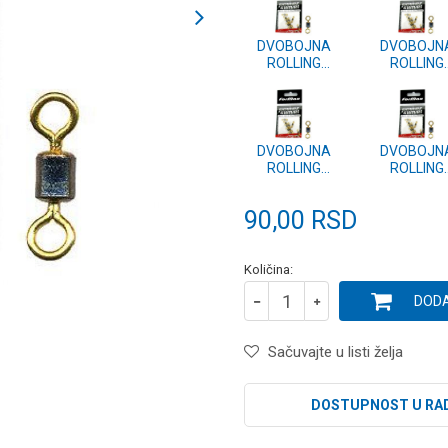
DVOBOJNA
DVOBOJN
ROLLING
ROLLING
VIRBLA vel.1 -
VIRBLA vel.
10kom.
10kom.
DVOBOJNA
DVOBOJN
ROLLING
ROLLING
VIRBLA vel.6 -
VIRBLA vel.
10kom.
10kom.
90,00
RSD
Količina:
DODA
Sačuvajte u listi želja
DOSTUPNOST U RA