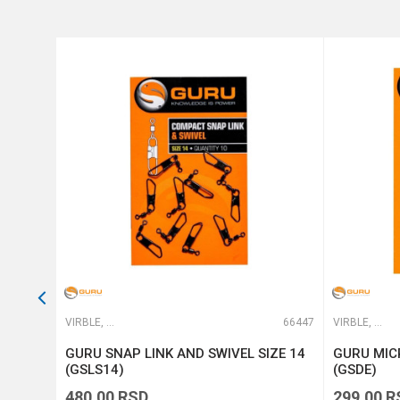
Nosivost
Veličina
Anti-spam zaštita - izračunajt
POŠALJI
49771
VIRBLE, KOPČE I ALKICE
66447
VIRBLE, KOPČE I ALKICE
8)
GURU SNAP LINK AND SWIVEL SIZE 14
GURU MIC
(GSLS14)
(GSDE)
480,00
RSD
299,00
R