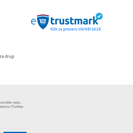
za drugi
koristite našu
ranici Politika