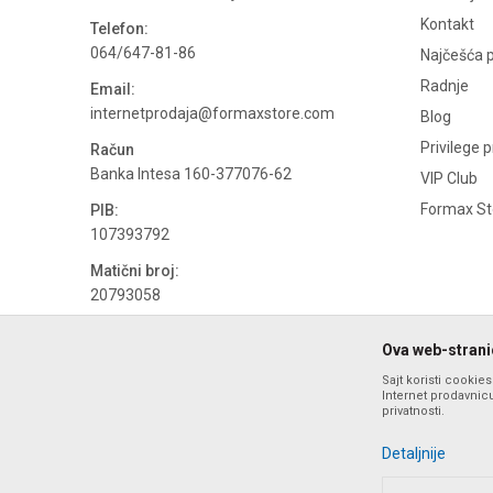
Kontakt
Telefon:
064/647-81-86
Najčešća p
Radnje
Email:
internetprodaja@formaxstore.com
Blog
Privilege 
Račun
Banka Intesa 160-377076-62
VIP Club
Formax Sto
PIB:
107393792
Matični broj:
20793058
PDV broj
Ova web-stranic
694500884
Sajt koristi cookie
Internet prodavnicu
privatnosti.
Detaljnije