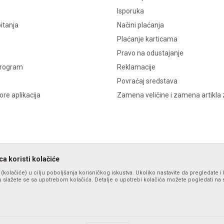
Isporuka
itanja
Načini plaćanja
Plaćanje karticama
Pravo na odustajanje
program
Reklamacije
Povraćaj sredstava
re aplikacija
Zamena veličine i zamena artikla 
a koristi kolačiće
s (kolačiće) u cilju poboljšanja korisničkog iskustva. Ukoliko nastavite da pregledate i 
 slažete se sa upotrebom kolačića. Detalje o upotrebi kolačića možete pogledati na st