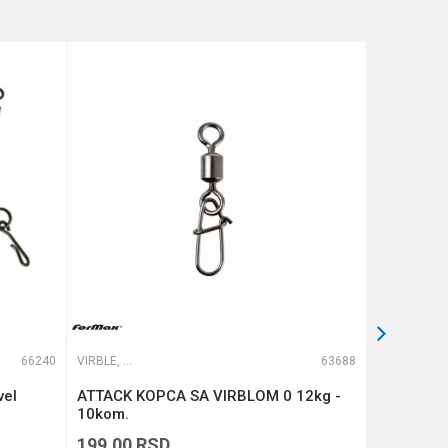
66240
VIRBLE, KOPČE I ALKICE
63688
VIRBLE, KOPČE I ALKICE
vel
ATTACK KOPCA SA VIRBLOM 0 12kg -
ATTACK K
10kom.
10kom.
199,00
RSD
199,00
R