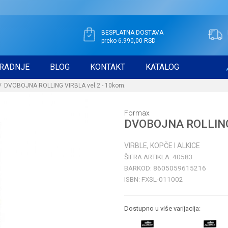
BESPLATNA DOSTAVA
preko 6.990,00 RSD
RADNJE
BLOG
KONTAKT
KATALOG
DVOBOJNA ROLLING VIRBLA vel.2 - 10kom.
Formax
DVOBOJNA ROLLING 
VIRBLE, KOPČE I ALKICE
ŠIFRA ARTIKLA:
40583
BARKOD:
8605059615216
ISBN:
FXSL-011002
Dostupno u više varijacija: