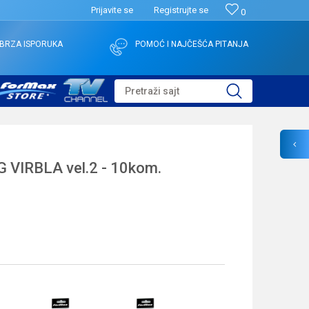
Prijavite se
Registrujte se
0
BRZA ISPORUKA
POMOĆ I NAJČEŠĆA PITANJA
Pretraži sajt
VIRBLA vel.2 - 10kom.