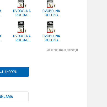
A
DVOBOJNA
DVOBOJNA
ROLLING
ROLLING
2 -
VIRBLA vel.4 -
VIRBLA vel.5 -
10kom.
10kom.
A
DVOBOJNA
DVOBOJNA
ROLLING
ROLLING
7 -
VIRBLA vel.8 -
VIRBLA vel.10 -
10kom.
10kom.
Obavesti me o sniženju
J U KORPU
DNJAMA