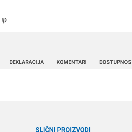
DEKLARACIJA
KOMENTARI
DOSTUPNOS
Vrednost
Email
Virble, kopče i alkice
Formax
10
SLIČNI PROIZVODI