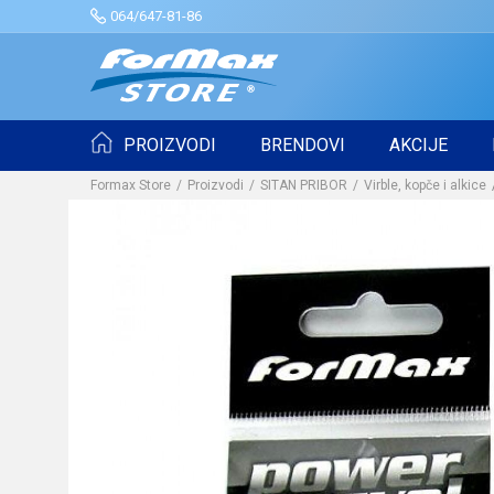
064/647-81-86
PROIZVODI
BRENDOVI
AKCIJE
Formax Store
Proizvodi
SITAN PRIBOR
Virble, kopče i alkice