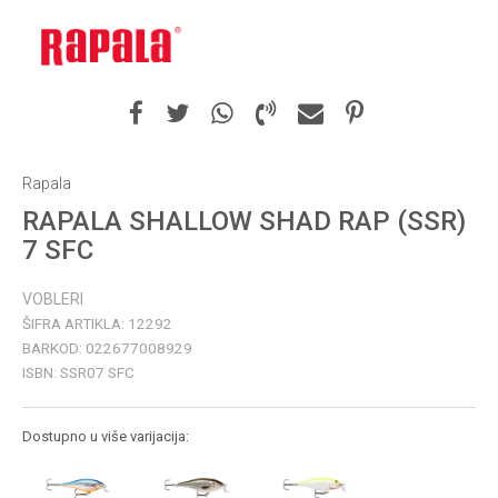
Rapala
RAPALA SHALLOW SHAD RAP (SSR)
7 SFC
VOBLERI
ŠIFRA ARTIKLA:
12292
BARKOD:
022677008929
ISBN:
SSR07 SFC
Dostupno u više varijacija: