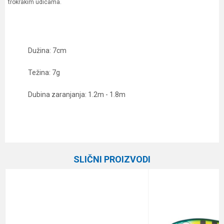
trokrakim udicama.
Dužina: 7cm
Težina: 7g
Dubina zaranjanja: 1.2m - 1.8m
Karakteristika
Vrednost
Ime/Nadimak
Kategorija
Vobleri
SLIČNI PROIZVODI
Brend
Rapala
Email
Dubina zaranjanja
1.2 - 1.8 m
Dužina
7 cm
Poruka