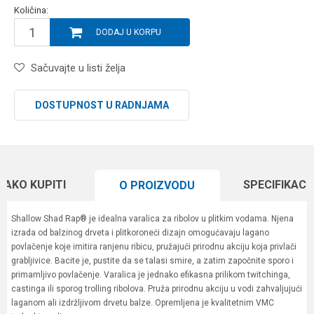
Količina:
DODAJ U KORPU
Sačuvajte u listi želja
DOSTUPNOST U RADNJAMA
KAKO KUPITI
SPECIFIKACI
O PROIZVODU
Shallow Shad Rap® je idealna varalica za ribolov u plitkim vodama. Njena
izrada od balzinog drveta i plitkoroneći dizajn omogućavaju lagano
povlačenje koje imitira ranjenu ribicu, pružajući prirodnu akciju koja privlači
grabljivice. Bacite je, pustite da se talasi smire, a zatim započnite sporo i
primamljivo povlačenje. Varalica je jednako efikasna prilikom twitchinga,
castinga ili sporog trolling ribolova. Pruža prirodnu akciju u vodi zahvaljujući
laganom ali izdržljivom drvetu balze. Opremljena je kvalitetnim VMC