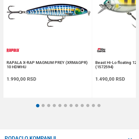
Težina
7 g
Tip
Plivajuća
Anti-spam zaštita - izračunajte koliko je 6 - 1 :
POŠALJI
RAPALA X-RAP MAGNUM PREY (XRMAGPR)
Beast Hi-Lo floating 12
10 HDWHU
(1572594)
1.990,00
RSD
1.490,00
RSD
1
2
3
4
5
6
7
8
9
10
11
12
PODACI O KOMPANIJI