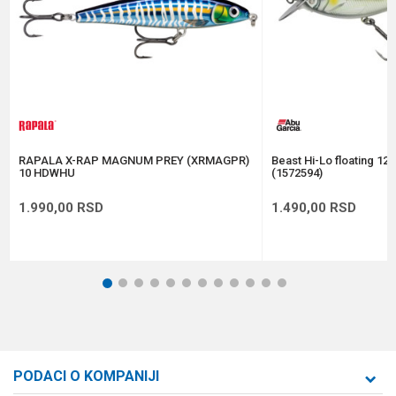
Tip
Plivajuća
Anti-spam zaštita - izračunajte koliko je 9 - 4 :
POŠALJI
RAPALA X-RAP MAGNUM PREY (XRMAGPR)
Beast Hi-Lo floating 12
10 HDWHU
(1572594)
1.990,00
RSD
1.490,00
RSD
1
2
3
4
5
6
7
8
9
10
11
12
PODACI O KOMPANIJI