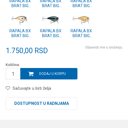
RAPALA BX
RAPALA BX
RAPALA BX
BRAT BIG
BRAT BIG
BRAT BIG
(BXBB) 6 HDG
(BXBB) 6 HAY
(BXBB) 6 DEL
RAPALA BX
RAPALA BX
RAPALA BX
BRAT BIG
BRAT BIG
BRAT BIG
(BXBB) 6 CUP
(BXBB) 6 CBN
(BXBB) 6 BOC
Obavesti me o sniženju
1.750,00
RSD
Količina:
DODAJ U KORPU
Sačuvajte u listi želja
DOSTUPNOST U RADNJAMA