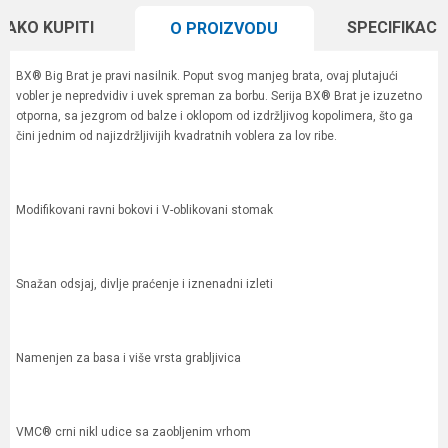
KAKO KUPITI
SPECIFIKACI
O PROIZVODU
BX® Big Brat je pravi nasilnik. Poput svog manjeg brata, ovaj plutajući
vobler je nepredvidiv i uvek spreman za borbu. Serija BX® Brat je izuzetno
otporna, sa jezgrom od balze i oklopom od izdržljivog kopolimera, što ga
čini jednim od najizdržljivijih kvadratnih voblera za lov ribe.
Modifikovani ravni bokovi i V-oblikovani stomak
Snažan odsjaj, divlje praćenje i iznenadni izleti
Namenjen za basa i više vrsta grabljivica
VMC® crni nikl udice sa zaobljenim vrhom