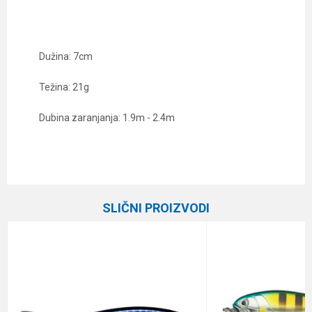
Dužina: 7cm
Težina: 21g
Dubina zaranjanja: 1.9m - 2.4m
Karakteristika
Vrednost
Ime/Nadimak
Kategorija
Vobleri
SLIČNI PROIZVODI
Brend
Rapala
Email
Dubina zaranjanja
1.9 - 2.4 m
Dužina
7 cm
Poruka
Težina
21 g