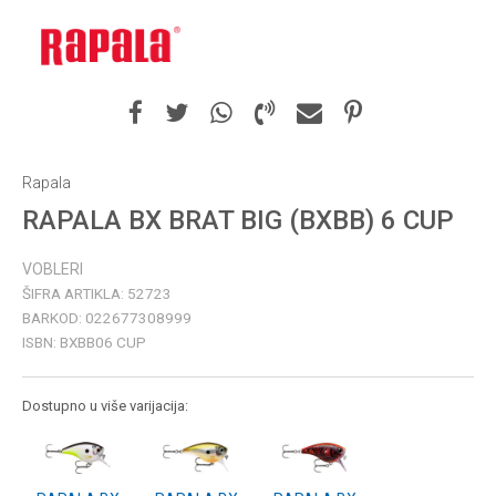
Rapala
RAPALA BX BRAT BIG (BXBB) 6 CUP
VOBLERI
ŠIFRA ARTIKLA:
52723
BARKOD:
022677308999
ISBN:
BXBB06 CUP
Dostupno u više varijacija: