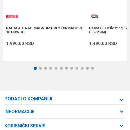
Anti-spam zaštita - izračunajte koliko je 4 + 1 :
POŠALJI
RAPALA X-RAP MAGNUM PREY (XRMAGPR)
Beast Hi-Lo floating 12
10 HDWHU
(1572594)
1.990,00
RSD
1.490,00
RSD
1
2
3
4
5
6
7
8
9
10
11
12
PODACI O KOMPANIJI
Formaxstore d.o.o
INFORMACIJE
O nama
Cara Dušana 47
KORISNIČKI SERVIS