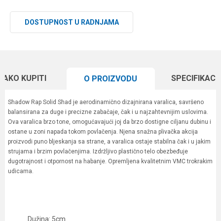
DOSTUPNOST U RADNJAMA
KAKO KUPITI
SPECIFIKACI
O PROIZVODU
Shadow Rap Solid Shad je aerodinamično dizajnirana varalica, savršeno
balansirana za duge i precizne zabačaje, čak i u najzahtevnijim uslovima.
Ova varalica brzo tone, omogućavajući joj da brzo dostigne ciljanu dubinu i
ostane u zoni napada tokom povlačenja. Njena snažna plivačka akcija
proizvodi puno bljeskanja sa strane, a varalica ostaje stabilna čak i u jakim
strujama i brzim povlačenjima. Izdržljivo plastično telo obezbeđuje
dugotrajnost i otpornost na habanje. Opremljena kvalitetnim VMC trokrakim
udicama.
Dužina: 5cm