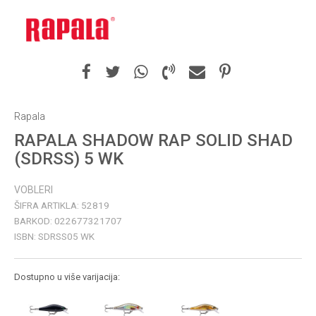
Rapala
RAPALA SHADOW RAP SOLID SHAD
(SDRSS) 5 WK
VOBLERI
ŠIFRA ARTIKLA:
52819
BARKOD:
022677321707
ISBN:
SDRSS05 WK
Dostupno u više varijacija: