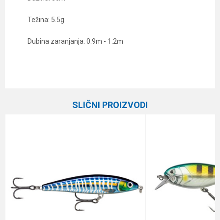
Težina: 5.5g
Dubina zaranjanja: 0.9m - 1.2m
Karakteristika
Vrednost
Ime/Nadimak
Kategorija
Vobleri
SLIČNI PROIZVODI
Brend
Rapala
Email
Dubina zaranjanja
0.9 - 1.2 m
Dužina
5 cm
Poruka
Težina
5.5 g
Tip
Tonuća