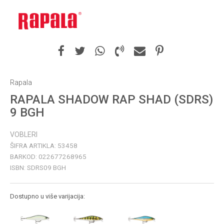
Rapala
RAPALA SHADOW RAP SHAD (SDRS)
9 BGH
VOBLERI
ŠIFRA ARTIKLA:
53458
BARKOD:
022677268965
ISBN:
SDRS09 BGH
Dostupno u više varijacija: