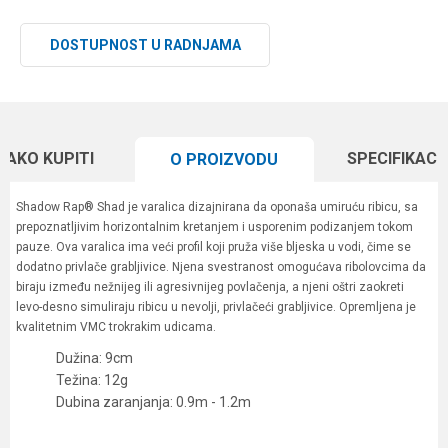
DOSTUPNOST U RADNJAMA
KAKO KUPITI
SPECIFIKACI
O PROIZVODU
Shadow Rap® Shad je varalica dizajnirana da oponaša umiruću ribicu, sa
prepoznatljivim horizontalnim kretanjem i usporenim podizanjem tokom
pauze. Ova varalica ima veći profil koji pruža više bljeska u vodi, čime se
dodatno privlače grabljivice. Njena svestranost omogućava ribolovcima da
biraju između nežnijeg ili agresivnijeg povlačenja, a njeni oštri zaokreti
levo-desno simuliraju ribicu u nevolji, privlačeći grabljivice. Opremljena je
kvalitetnim VMC trokrakim udicama.
Dužina: 9cm
Težina: 12g
Dubina zaranjanja: 0.9m - 1.2m
Karakteristika
Vrednost
Ime/Nadimak