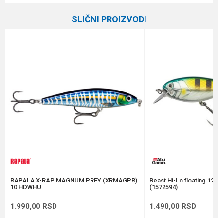
Kategorija
Vobleri
SLIČNI PROIZVODI
Brend
Rapala
Email
Dubina zaranjanja
0.9 - 1.2 m
Dužina
9 cm
Poruka
Težina
12 g
Tip
Plivajuća
Anti-spam zaštita - izračunajte koliko je 9 - 4 :
POŠALJI
RAPALA X-RAP MAGNUM PREY (XRMAGPR)
Beast Hi-Lo floating 12
10 HDWHU
(1572594)
1.990,00
RSD
1.490,00
RSD