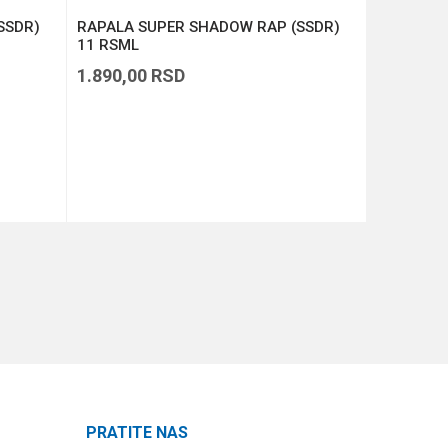
SSDR)
RAPALA SUPER SHADOW RAP (SSDR)
RAPALA D
11 RSML
1.890,00
RSD
1.390,00
DODAJ U KORPU
PRATITE NAS