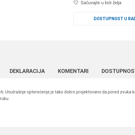
Sačuvajte u listi želja
DOSTUPNOST U RA
DEKLARACIJA
KOMENTARI
DOSTUPNOS
leti. Unutrašnje opterećenje je tako dobro projektovano da pored zvuka k
ruku.
Vrednost
Email
Vobleri