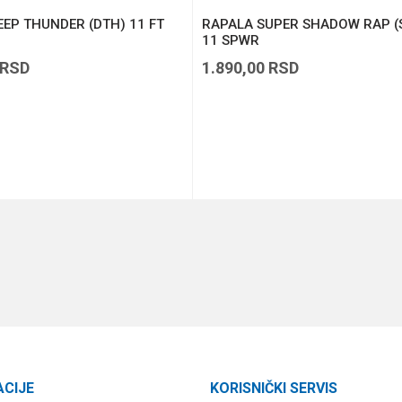
EP THUNDER (DTH) 11 FT
RAPALA SUPER SHADOW RAP (
11 SPWR
RSD
1.890,00
RSD
DODAJ U KORPU
DODAJ U KORPU
ACIJE
KORISNIČKI SERVIS