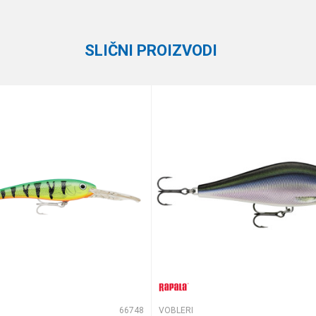
Rapala
1.2 - 1.8 m
SLIČNI PROIZVODI
10 cm
13 g
Suspending
te koliko je 2 + 3 :
66748
VOBLERI