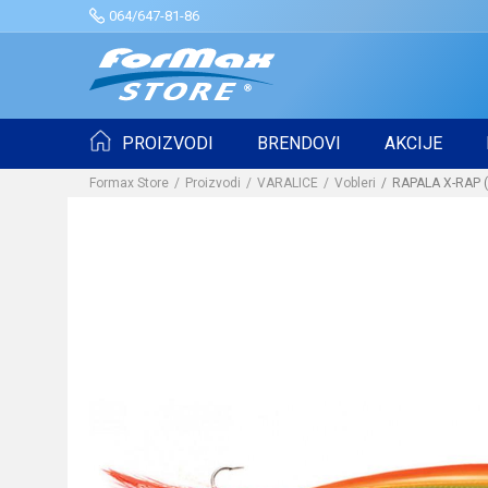
064/647-81-86
PROIZVODI
BRENDOVI
AKCIJE
Formax Store
Proizvodi
VARALICE
Vobleri
RAPALA X-RAP (