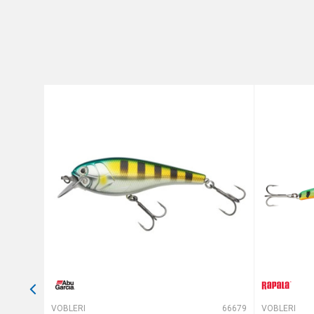
Brend
Poruka
Dubina zaranjanja
Dužina
Težina
Tip
Anti-spam zaštita - izračunaj
POŠALJI
64879
VOBLERI
66679
VOBLERI