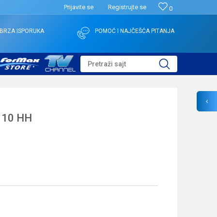
Prijavite se
Registrujte se
0
BRZA ISPORUKA
POMOĆ I NAJČEŠĆA PITANJA
Pretraži sajt
 10 HH