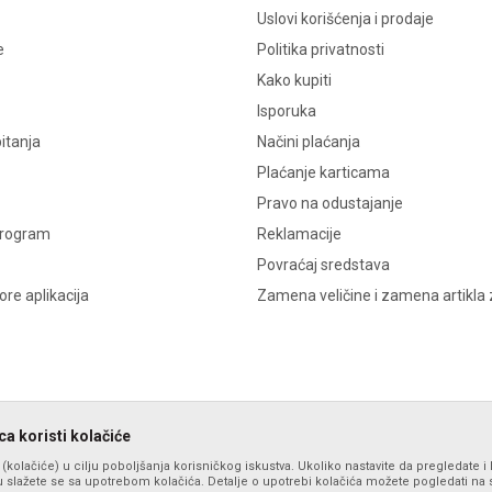
Uslovi korišćenja i prodaje
e
Politika privatnosti
Kako kupiti
Isporuka
itanja
Načini plaćanja
Plaćanje karticama
Pravo na odustajanje
program
Reklamacije
Povraćaj sredstava
re aplikacija
Zamena veličine i zamena artikla 
a koristi kolačiće
s (kolačiće) u cilju poboljšanja korisničkog iskustva. Ukoliko nastavite da pregledate i 
 slažete se sa upotrebom kolačića. Detalje o upotrebi kolačića možete pogledati na st