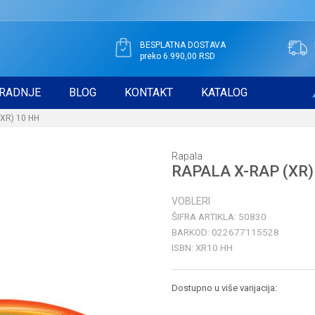
BESPLATNA DOSTAVA
preko 6.990,00 RSD
RADNJE
BLOG
KONTAKT
KATALOG
XR) 10 HH
Rapala
RAPALA X-RAP (XR)
VOBLERI
ŠIFRA ARTIKLA:
50830
BARKOD:
022677115528
ISBN:
XR10 HH
Dostupno u više varijacija: