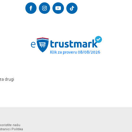
za drugi
koristite našu
ranici Politika