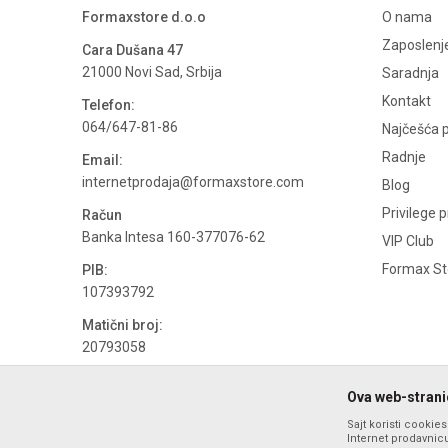
Formaxstore d.o.o
O nama
Zaposlenj
Cara Dušana 47
21000 Novi Sad, Srbija
Saradnja
Kontakt
Telefon:
064/647-81-86
Najčešća p
Radnje
Email:
internetprodaja@formaxstore.com
Blog
Privilege 
Račun
Banka Intesa 160-377076-62
VIP Club
Formax Sto
PIB:
107393792
Matični broj:
20793058
PDV broj
Ova web-stranic
694500884
Sajt koristi cookie
Internet prodavnicu