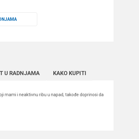
DNJAMA
T U RADNJAMA
KAKO KUPITI
oji mami i neaktivnu ribu u napad, takođe doprinosi da