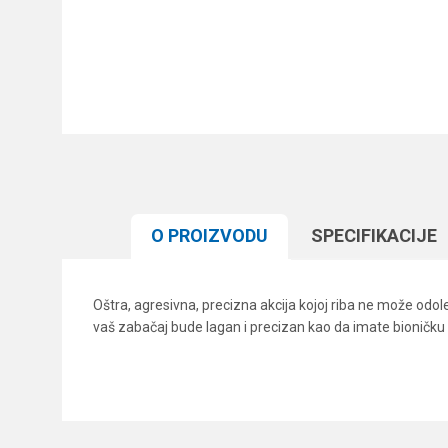
O PROIZVODU
SPECIFIKACIJЕ
Oštra, agresivna, precizna akcija kojoj riba ne može odo
vaš zabačaj bude lagan i precizan kao da imate bioničku 
Karakteristika
Ime/Nadimak
Kategorija