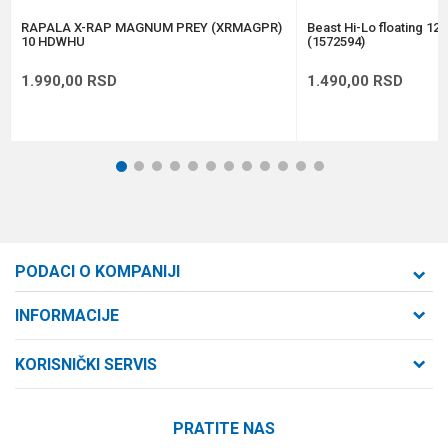
POŠALJI
RAPALA X-RAP MAGNUM PREY (XRMAGPR)
Beast Hi-Lo floating 12
10 HDWHU
(1572594)
1.990,00
RSD
1.490,00
RSD
1
2
3
4
5
6
7
8
9
10
11
12
PODACI O KOMPANIJI
Formaxstore d.o.o
INFORMACIJE
O nama
Cara Dušana 47
KORISNIČKI SERVIS
21000 Novi Sad, Srbija
Zaposlenje
Uslovi korišćenja i prodaje
Saradnja
Telefon:
PRATITE NAS
Politika privatnosti
064/647-81-86
Kontakt