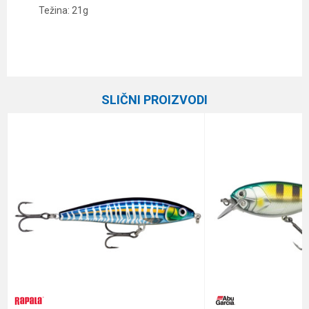
Težina: 21g
Karakteristika
Vrednost
Ime/Nadimak
Kategorija
Vobleri
SLIČNI PROIZVODI
Brend
Rapala
Email
Poruka
Anti-spam zaštita - izračunajte koliko je 2 + 3 :