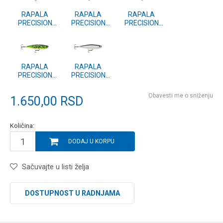
RAPALA
RAPALA
RAPALA
PRECISION
PRECISION
PRECISION
XTREME
XTREME
XTREME
PENCIL (PXRP)
PENCIL (PXRP)
PENCIL (PXRP)
107 SMB
107 BLK
107 PEL
RAPALA
RAPALA
PRECISION
PRECISION
XTREME
XTREME
PENCIL (PXRP)
PENCIL (PXRP)
Obavesti me o sniženju
1.650,00
RSD
107 LF
107 EB
Količina:
DODAJ U KORPU
Sačuvajte u listi želja
DOSTUPNOST U RADNJAMA