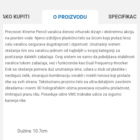
KAKO KUPITI
SPECIFIKACI
O PROIZVODU
Precision Xtreme Pencil varalica donosi vrhunski dizajn i ekstremnu akciju
na površini vode. Njeno izdržljivo plastično telo sa žicom koja prolazi kroz
celu varalicu osigurava dugotrajnost i otpornost. Unutrašnji sistem
otežanja čini ovu varalicu jednom od najboljih u svojoj kategoriji za
postizanje dalekih zabačaja. Ovaj sistem ne samo da poboljšava stabilnost
varalice tokom zabačaja, već i funkcioniše kao Dual Frequency Knocker.
Dok se otežanje pomera duž unutrašnje šine, udara u stub od plastike i
nerđajući čelik, stvarajući kombinaciju visokih i niskih tonova koji privlače
ribe sa svih strana. Teksturirano prozirno telo sa ultra-detaljnim završnim
obradama i novim 3D holografskim očima povećava vizuelnu privlačnost,
imitirajući pravu ribu. Poseduje oštre VMC trokrake udice za sigurno
kačenje ribe.
Dužina: 10.7cm