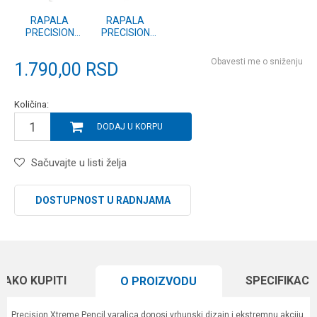
RAPALA
RAPALA
PRECISION
PRECISION
XTREME
XTREME
PENCIL EXO
PENCIL EXO
Obavesti me o sniženju
1.790,00
RSD
(PXRPE) 107
(PXRPE) 107
GDR
APM
Količina:
DODAJ U KORPU
Sačuvajte u listi želja
DOSTUPNOST U RADNJAMA
KAKO KUPITI
SPECIFIKACI
O PROIZVODU
Precision Xtreme Pencil varalica donosi vrhunski dizajn i ekstremnu akciju