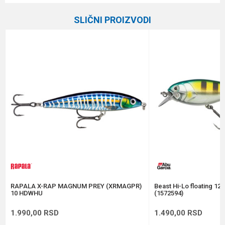
Kategorija
Vobleri
SLIČNI PROIZVODI
Brend
Rapala
Email
Dubina zaranjanja
Površinac
Dužina
11 cm
Poruka
Težina
21 g
Tip
Plivajuća
Anti-spam zaštita - izračunajte koliko je 6 - 1 :
POŠALJI
RAPALA X-RAP MAGNUM PREY (XRMAGPR)
Beast Hi-Lo floating 12
10 HDWHU
(1572594)
1.990,00
RSD
1.490,00
RSD