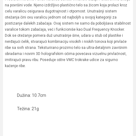
na površini vode. Njeno izdržljivo plastično telo sa žicom koja prolazi kroz
celu varalicu osigurava dugotrajnost i otpornost. Unutrašnji sistem
otežanja čini ovu varalicu jednom od najboljih u svojoj kategoriji za
postizanje dalekih zabačaja. Ovaj sistem ne samo da poboljšava stabilnost
varalice tokom zabačaja, već i funkcioniše kao Dual Frequency Knocker.
Dok se otežanje pomera duž unutrašnje šine, udara u stub od plastike i
nerđajući čelik, stvarajući kombinaciju visokih i niskih tonova koji privlače
ribe sa svih strana. Teksturirano prozirno telo sa ultra-detaljnim završnim
obradama i novim 3D holografskim očima povećava vizuelnu privlačnost,
imitirajući pravu ribu. Poseduje oštre VMC trokrake udice za sigurno
kačenje ribe.
Dužina: 10.7cm
Težina: 21g
Karakteristika
Vrednost
Ime/Nadimak