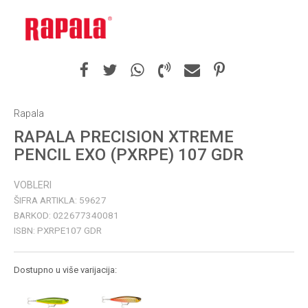
Rapala
RAPALA PRECISION XTREME
PENCIL EXO (PXRPE) 107 GDR
VOBLERI
ŠIFRA ARTIKLA:
59627
BARKOD:
022677340081
ISBN:
PXRPE107 GDR
Dostupno u više varijacija: