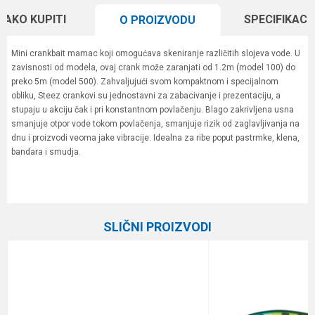
KAKO KUPITI
SPECIFIKACI
O PROIZVODU
Mini crankbait mamac koji omogućava skeniranje različitih slojeva vode. U
zavisnosti od modela, ovaj crank može zaranjati od 1.2m (model 100) do
preko 5m (model 500). Zahvaljujući svom kompaktnom i specijalnom
obliku, Steez crankovi su jednostavni za zabacivanje i prezentaciju, a
stupaju u akciju čak i pri konstantnom povlačenju. Blago zakrivljena usna
smanjuje otpor vode tokom povlačenja, smanjuje rizik od zaglavljivanja na
dnu i proizvodi veoma jake vibracije. Idealna za ribe poput pastrmke, klena,
bandara i smudja.
Karakteristika
Vrednost
Ime/Nadimak
Kategorija
Vobleri
SLIČNI PROIZVODI
Brend
Daiwa
Email
Poruka