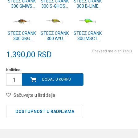
STEEZ CRANK
STEEZ CRANK
STEEZ CRANK
300 GMWS
300 S-GHOST
300 B-LIME
(17510-306)
(17510-305)
(17510-304)
STEEZ CRANK
STEEZ CRANK
STEEZ CRANK
300 GBG
300 AYU
300 MSCT
(17510-303)
(17510-302)
(17510-301)
Obavesti me o sniženju
1.390,00
RSD
Količina:
DODAJ U KORPU
Sačuvajte u listi želja
DOSTUPNOST U RADNJAMA