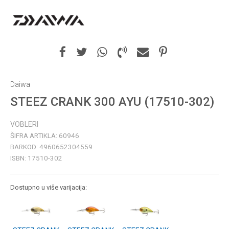
Daiwa
STEEZ CRANK 300 AYU (17510-302)
VOBLERI
ŠIFRA ARTIKLA:
60946
BARKOD:
4960652304559
ISBN:
17510-302
Dostupno u više varijacija: