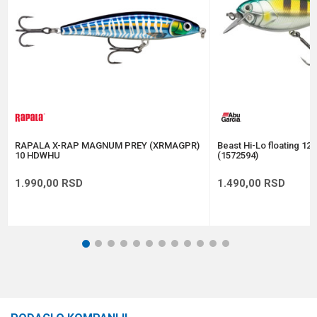
Anti-spam zaštita - izračunajte koliko je 9 - 4 :
POŠALJI
RAPALA X-RAP MAGNUM PREY (XRMAGPR)
Beast Hi-Lo floating 12
10 HDWHU
(1572594)
1.990,00
RSD
1.490,00
RSD
1
2
3
4
5
6
7
8
9
10
11
12