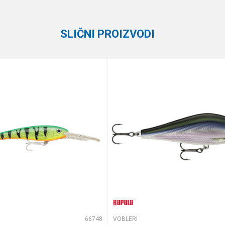
Rapala
SLIČNI PROIZVODI
te koliko je 2 + 3 :
66748
VOBLERI