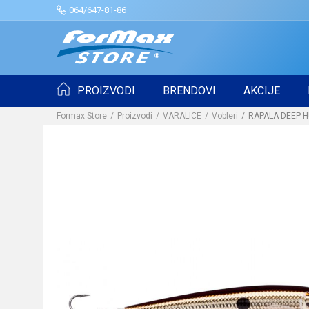
064/647-81-86
PROIZVODI
BRENDOVI
AKCIJE
Formax Store
Proizvodi
VARALICE
Vobleri
RAPALA DEEP H