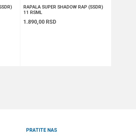
SSDR)
RAPALA SUPER SHADOW RAP (SSDR)
RAPALA D
11 RSML
1.890,00
RSD
1.390,00
DODAJ U KORPU
PRATITE NAS