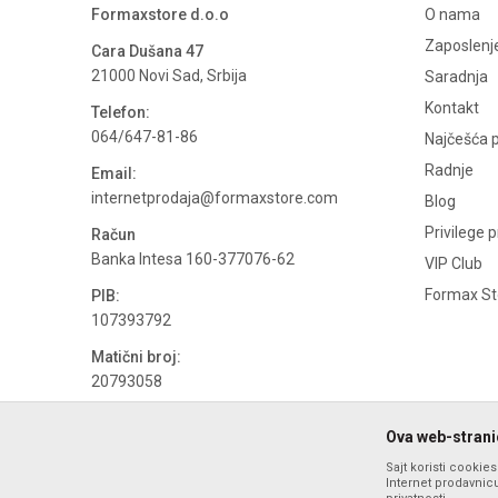
Formaxstore d.o.o
O nama
Zaposlenj
Cara Dušana 47
21000 Novi Sad, Srbija
Saradnja
Kontakt
Telefon:
064/647-81-86
Najčešća p
Radnje
Email:
internetprodaja@formaxstore.com
Blog
Privilege 
Račun
Banka Intesa 160-377076-62
VIP Club
Formax Sto
PIB:
107393792
Matični broj:
20793058
PDV broj
Ova web-stranic
694500884
Sajt koristi cookie
Internet prodavnicu