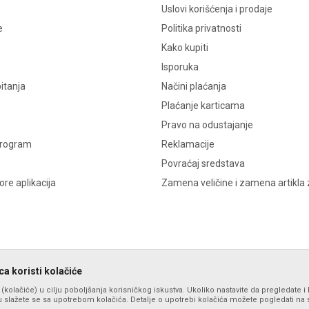
Uslovi korišćenja i prodaje
e
Politika privatnosti
Kako kupiti
Isporuka
itanja
Načini plaćanja
Plaćanje karticama
Pravo na odustajanje
program
Reklamacije
Povraćaj sredstava
re aplikacija
Zamena veličine i zamena artikla 
a koristi kolačiće
s (kolačiće) u cilju poboljšanja korisničkog iskustva. Ukoliko nastavite da pregledate i 
 slažete se sa upotrebom kolačića. Detalje o upotrebi kolačića možete pogledati na st