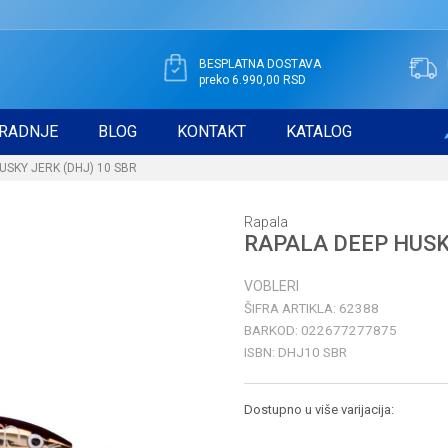
BESPLATNA DOSTAVA
preko 6.990,00 RSD
RADNJE
BLOG
KONTAKT
KATALOG
USKY JERK (DHJ) 10 SBR
Rapala
RAPALA DEEP HUSKY
VOBLERI
ŠIFRA ARTIKLA:
62388
BARKOD:
022677277875
ISBN:
DHJ10 SBR
Dostupno u više varijacija: