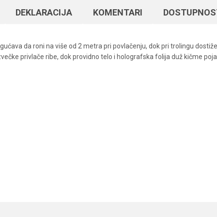
DEKLARACIJA
KOMENTARI
DOSTUPNOS
ćava da roni na više od 2 metra pri povlačenju, dok pri trolingu dostiže
čke privlače ribe, dok providno telo i holografska folija duž kičme poja
Vrednost
Email
Vobleri