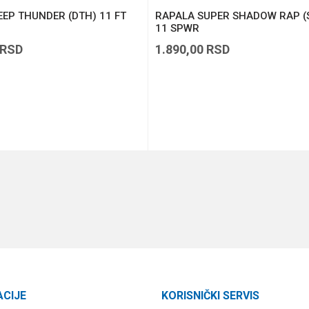
EP THUNDER (DTH) 11 FT
RAPALA SUPER SHADOW RAP (
11 SPWR
RSD
1.890,00
RSD
DODAJ U KORPU
DODAJ U KORPU
ACIJE
KORISNIČKI SERVIS