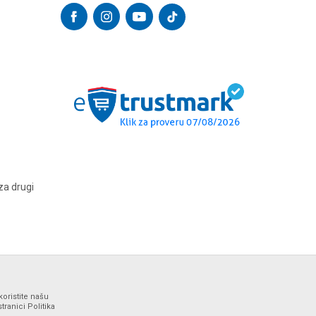
za drugi
koristite našu
ranici Politika