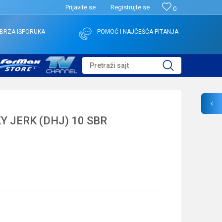
Prijavite se
Registrujte se
0
BRZA ISPORUKA
POMOĆ I NAJČEŠĆA PITANJA
Pretraži sajt
 JERK (DHJ) 10 SBR