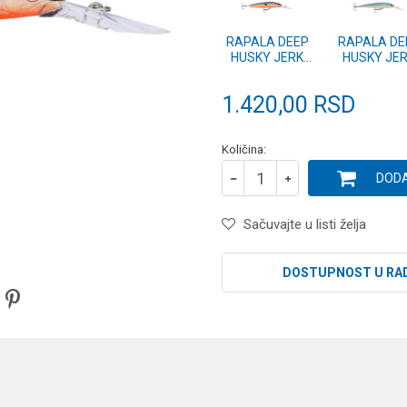
RAPALA DEEP
RAPALA DE
HUSKY JERK
HUSKY JE
(DHJ) 10 SBR
(DHJ) 10 
1.420,00
RSD
Količina:
DODA
Sačuvajte u listi želja
DOSTUPNOST U RA