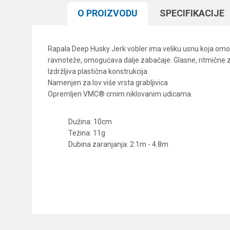
O PROIZVODU
SPECIFIKACIJЕ
Rapala Deep Husky Jerk vobler ima veliku usnu koja omogu
ravnoteže, omogućava dalje zabačaje. Glasne, ritmične zve
Izdržljiva plastična konstrukcija
Namenjen za lov više vrsta grabljivica
Opremljen VMC® crnim niklovanim udicama.
Dužina: 10cm
Težina: 11g
Dubina zaranjanja: 2.1m - 4.8m
Karakteristika
Ime/Nadimak
Kategorija