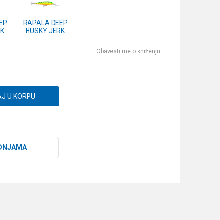
EP
RAPALA DEEP
RK
HUSKY JERK
SB
(DHJ) 10 FT
Obavesti me o sniženju
J U KORPU
DNJAMA