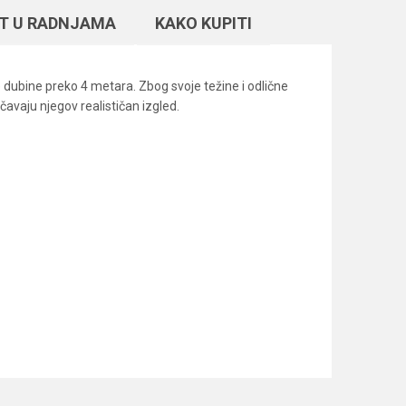
T U RADNJAMA
KAKO KUPITI
 dubine preko 4 metara. Zbog svoje težine i odlične
čavaju njegov realističan izgled.