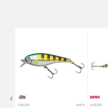
Brend
Poruka
Anti-spam zaštita - izračunaj
POŠALJI
64879
VOBLERI
66679
VOBLERI