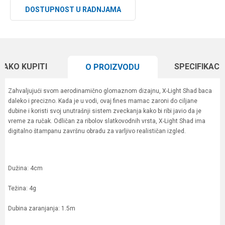
DOSTUPNOST U RADNJAMA
KAKO KUPITI
SPECIFIKACI
O PROIZVODU
Zahvaljujući svom aerodinamično glomaznom dizajnu, X-Light Shad baca
daleko i precizno. Kada je u vodi, ovaj fines mamac zaroni do ciljane
dubine i koristi svoj unutrašnji sistem zveckanja kako bi ribi javio da je
vreme za ručak. Odličan za ribolov slatkovodnih vrsta, X-Light Shad ima
digitalno štampanu završnu obradu za varljivo realističan izgled.
Dužina: 4cm
Težina: 4g
Dubina zaranjanja: 1.5m