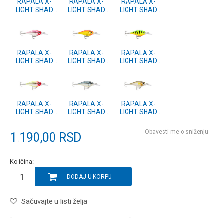
RAPALA X-
RAPALA X-
RAPALA X-
LIGHT SHAD
LIGHT SHAD
LIGHT SHAD
(FNS) 4 ROL
(FNS) 4 PW
(FNS) 4 PEL
RAPALA X-
RAPALA X-
RAPALA X-
LIGHT SHAD
LIGHT SHAD
LIGHT SHAD
(FNS) 4 PCL
(FNS) 4 GFR
(FNS) 4 FT
RAPALA X-
RAPALA X-
RAPALA X-
LIGHT SHAD
LIGHT SHAD
LIGHT SHAD
(FNS) 4 CLN
(FNS) 4 BAP
(FNS) 4 AYU
Obavesti me o sniženju
1.190,00
RSD
Količina:
DODAJ U KORPU
Sačuvajte u listi želja