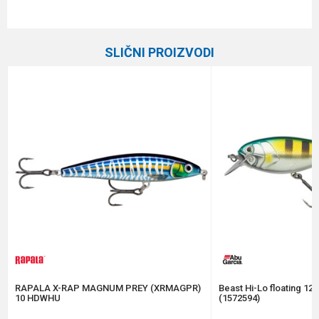
Karakteristika
Vrednost
Ime/Nadimak
Kategorija
Vobleri
SLIČNI PROIZVODI
Brend
Rapala
Email
Poruka
Anti-spam zaštita - izračunajte koliko je 4 + 1 :
POŠALJI
RAPALA X-RAP MAGNUM PREY (XRMAGPR)
Beast Hi-Lo floating 12
10 HDWHU
(1572594)