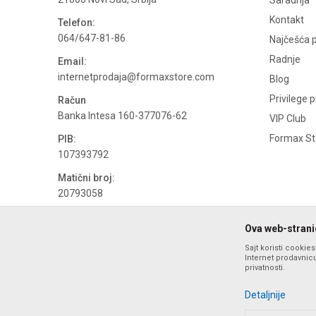
Saradnja
Kontakt
Telefon:
064/647-81-86
Najčešća p
Radnje
Email:
internetprodaja@formaxstore.com
Blog
Privilege 
Račun
Banka Intesa 160-377076-62
VIP Club
Formax Sto
PIB:
107393792
Matični broj:
20793058
PDV broj
Ova web-stranic
694500884
Sajt koristi cookie
Internet prodavnicu
privatnosti.
Detaljnije