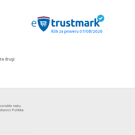
za drugi
koristite našu
ranici Politika