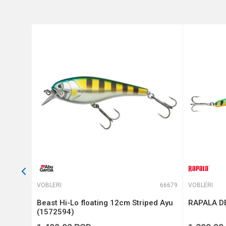
Anti-spam zaštita - izračunajt
POŠALJI
64879
VOBLERI
66679
VOBLERI
Beast Hi-Lo floating 12cm Striped Ayu
RAPALA DE
(1572594)