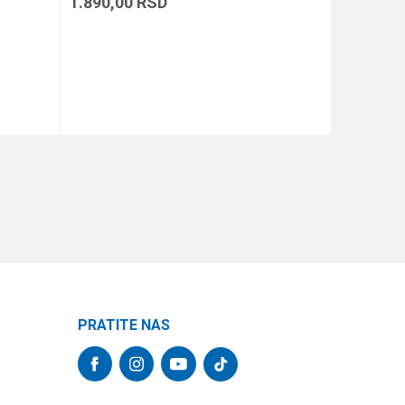
1.890,00
RSD
1.390,00
DODAJ U KORPU
PRATITE NAS