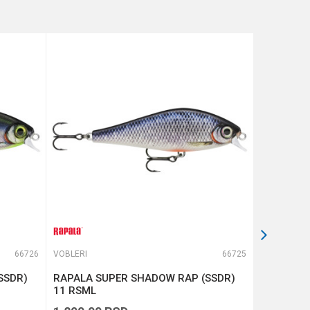
66726
VOBLERI
66725
VOBLERI
SSDR)
RAPALA SUPER SHADOW RAP (SSDR)
RAPALA D
11 RSML