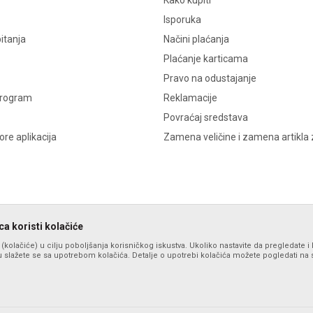
Kako kupiti
Isporuka
itanja
Načini plaćanja
Plaćanje karticama
Pravo na odustajanje
program
Reklamacije
Povraćaj sredstava
re aplikacija
Zamena veličine i zamena artikla 
a koristi kolačiće
s (kolačiće) u cilju poboljšanja korisničkog iskustva. Ukoliko nastavite da pregledate i 
 slažete se sa upotrebom kolačića. Detalje o upotrebi kolačića možete pogledati na st