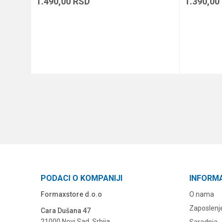
1.490,00
RSD
1.390,00
DODAJ U KORPU
PODACI O KOMPANIJI
INFORM
Formaxstore d.o.o
O nama
Zaposlenj
Cara Dušana 47
21000 Novi Sad, Srbija