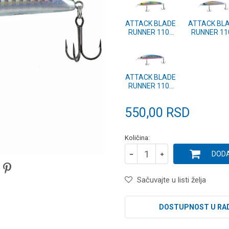
ATTACK BLADE
ATTACK BL
RUNNER 110F
RUNNER 11
#17
#16
ATTACK BLADE
RUNNER 110F
#12
550,00
RSD
Količina:
DODA
Sačuvajte u listi želja
DOSTUPNOST U RA