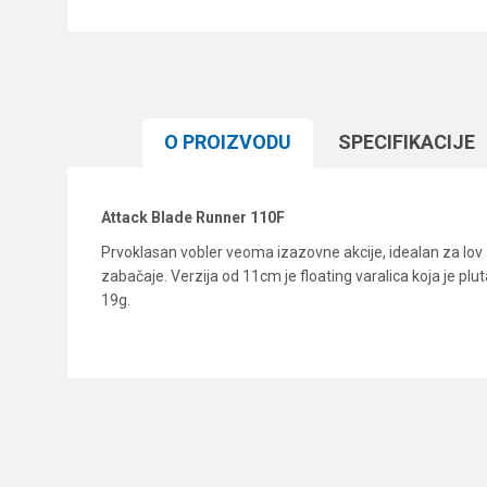
O PROIZVODU
SPECIFIKACIJЕ
Attack Blade Runner 110F
Prvoklasan vobler veoma izazovne akcije, idealan za lov š
zabačaje. Verzija od 11cm je floating varalica koja je plu
19g.
Karakteristika
Ime/Nadimak
Kategorija
Brend
Poruka