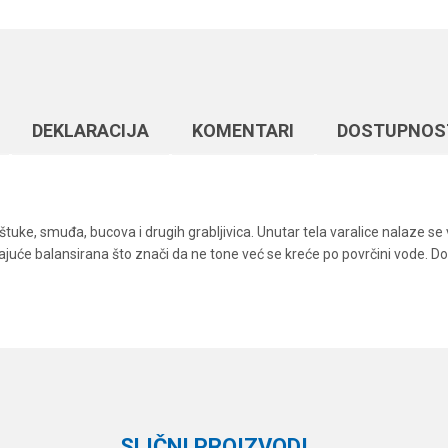
DEKLARACIJA
KOMENTARI
DOSTUPNOS
tuke, smuđa, bucova i drugih grabljivica. Unutar tela varalice nalaze se
tajuće balansirana što znači da ne tone već se kreće po povrčini vode. Dos
Vrednost
Email
Vobleri
Formax
SLIČNI PROIZVODI