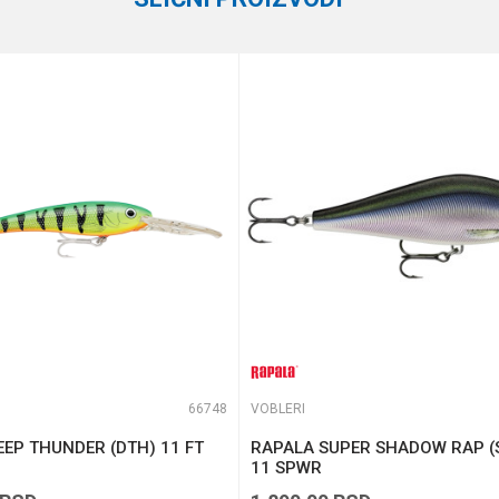
e koliko je 6 - 1 :
66748
VOBLERI
EP THUNDER (DTH) 11 FT
RAPALA SUPER SHADOW RAP (
11 SPWR