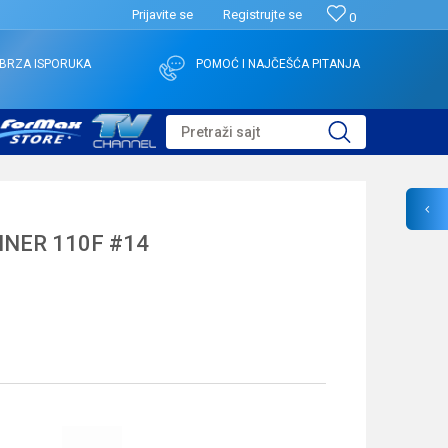
Prijavite se
Registrujte se
0
BRZA ISPORUKA
POMOĆ I NAJČEŠĆA PITANJA
Pretraži sajt
NER 110F #14