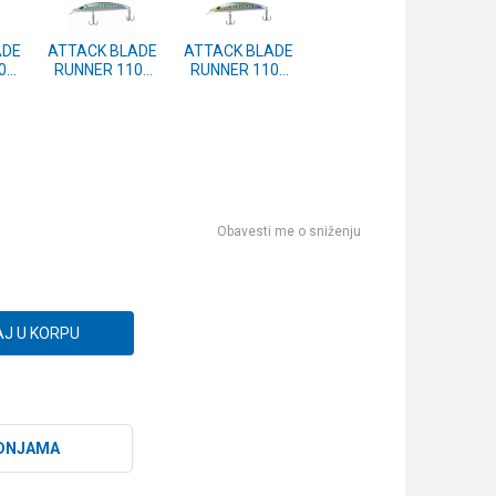
ADE
ATTACK BLADE
ATTACK BLADE
0F
RUNNER 110F
RUNNER 110F
#14
#13
Obavesti me o sniženju
J U KORPU
DNJAMA