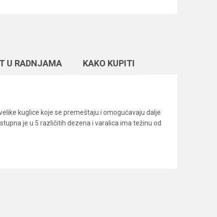
T U RADNJAMA
KAKO KUPITI
 velike kuglice koje se premeštaju i omogućavaju dalje
tupna je u 5 različitih dezena i varalica ima težinu od