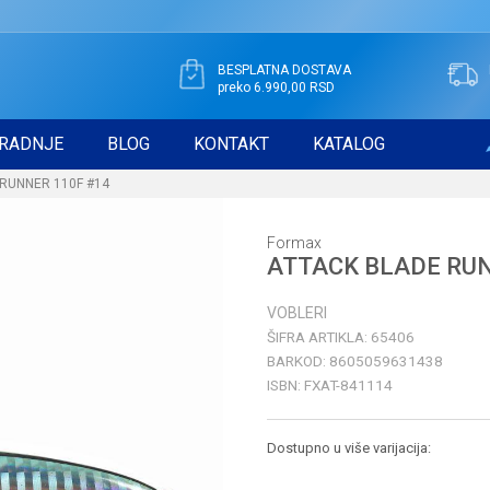
BESPLATNA DOSTAVA
preko 6.990,00 RSD
RADNJE
BLOG
KONTAKT
KATALOG
RUNNER 110F #14
Formax
ATTACK BLADE RUN
VOBLERI
ŠIFRA ARTIKLA:
65406
BARKOD:
8605059631438
ISBN:
FXAT-841114
Dostupno u više varijacija: