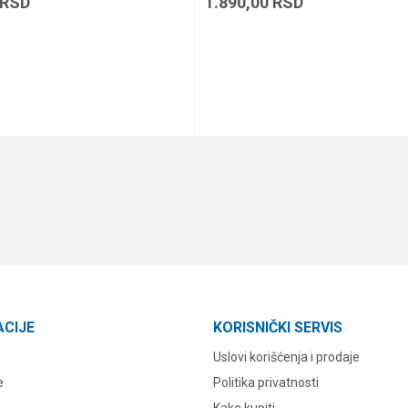
RSD
1.890,00
RSD
DODAJ U KORPU
DODAJ U KORPU
ACIJE
KORISNIČKI SERVIS
Uslovi korišćenja i prodaje
e
Politika privatnosti