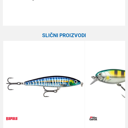
Karakteristika
Vrednost
Ime/Nadimak
Kategorija
Vobleri
SLIČNI PROIZVODI
Brend
Rapala
Email
Dubina zaranjanja
Površinac
Dužina
5 cm
Poruka
Težina
6 g
Tip
Plivajuća
Anti-spam zaštita - izračunajte koliko je 9 - 4 :