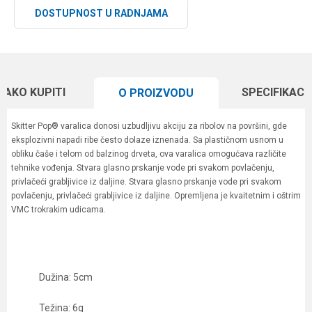
DOSTUPNOST U RADNJAMA
KAKO KUPITI
SPECIFIKACI
O PROIZVODU
Skitter Pop® varalica donosi uzbudljivu akciju za ribolov na površini, gde
eksplozivni napadi ribe često dolaze iznenada. Sa plastičnom usnom u
obliku čaše i telom od balzinog drveta, ova varalica omogućava različite
tehnike vođenja. Stvara glasno prskanje vode pri svakom povlačenju,
privlačeći grabljivice iz daljine. Stvara glasno prskanje vode pri svakom
povlačenju, privlačeći grabljivice iz daljine. Opremljena je kvaitetnim i oštrim
VMC trokrakim udicama.
Dužina: 5cm
Težina: 6g