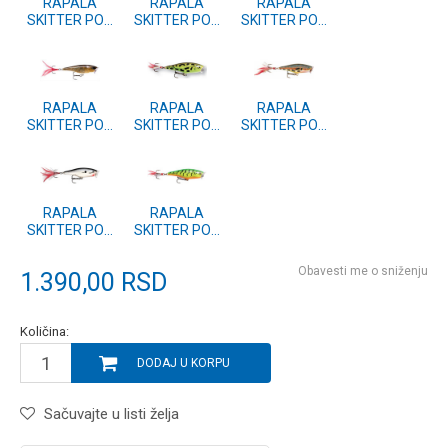
RAPALA
RAPALA
RAPALA
SKITTER POP
SKITTER POP
SKITTER POP
(SP) 5 OF
(SP) 5 FL
(SP) 5 SB
RAPALA
RAPALA
RAPALA
SKITTER POP
SKITTER POP
SKITTER POP
(SP) 5 FML
(SP) 5 LF
(SP) 5 F
RAPALA
RAPALA
SKITTER POP
SKITTER POP
(SP) 5 CH
(SP) 5 FT
Obavesti me o sniženju
1.390,00
RSD
Količina:
DODAJ U KORPU
Sačuvajte u listi želja