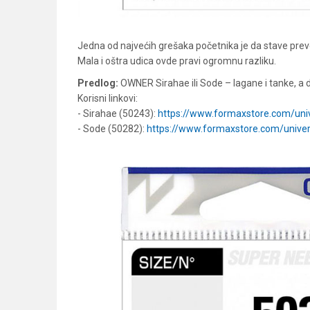
Jedna od najvećih grešaka početnika je da stave preve
Mala i oštra udica ovde pravi ogromnu razliku.
Predlog:
OWNER Sirahae ili Sode – lagane i tanke, a d
Korisni linkovi:
- Sirahae (50243):
https://www.formaxstore.com/uni
- Sode (50282):
https://www.formaxstore.com/unive