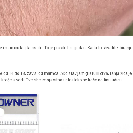
i mamcu koji koristite. To je pravilo broj jedan. Kada to shvatite, biranje
 od 14 do 18, zavisi od mamca. Ako stavljam glistu ili crva, tanja žica je 
reće u vodi. Ove ribe imaju sitna usta i lako se kače na finu udicu.