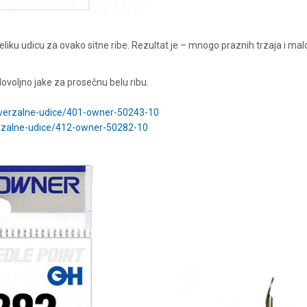
liku udicu za ovako sitne ribe. Rezultat je – mnogo praznih trzaja i mal
ovoljno jake za prosečnu belu ribu.
verzalne-udice/401-owner-50243-10
rzalne-udice/412-owner-50282-10