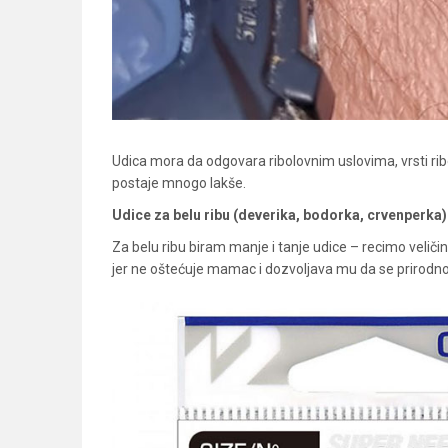
Udica mora da odgovara ribolovnim uslovima, vrsti ribe 
postaje mnogo lakše.
Udice za belu ribu (deverika, bodorka, crvenperka)
Za belu ribu biram manje i tanje udice – recimo veličine
jer ne oštećuje mamac i dozvoljava mu da se prirodno k