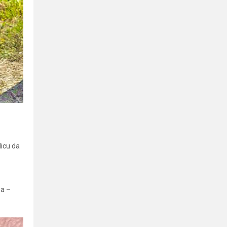
dicu da
na –