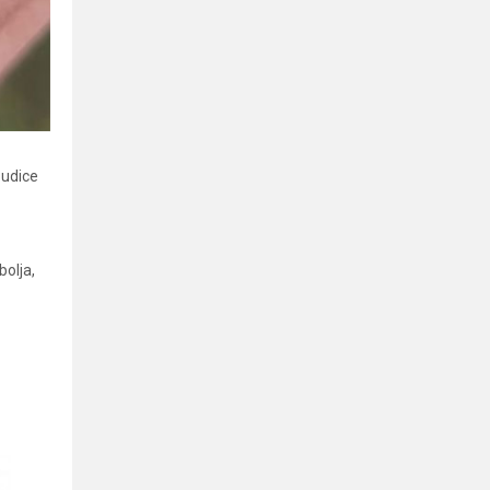
 udice
bolja,