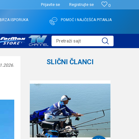
Prijavite se
Registrujte se
0
BRZA ISPORUKA
POMOĆ I NAJČEŠĆA PITANJA
Pretraži sajt
SLIČNI ČLANCI
1.2026.