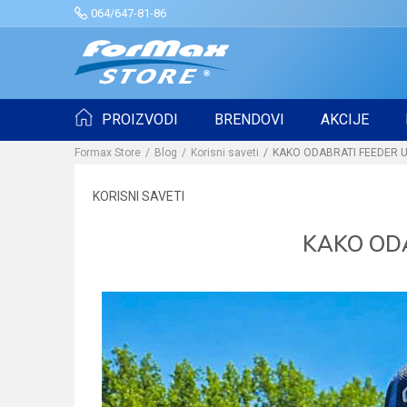
064/647-81-86
PROIZVODI
BRENDOVI
AKCIJE
Formax Store
Blog
Korisni saveti
KAKO ODABRATI FEEDER U
KORISNI SAVETI
KAKO ODA