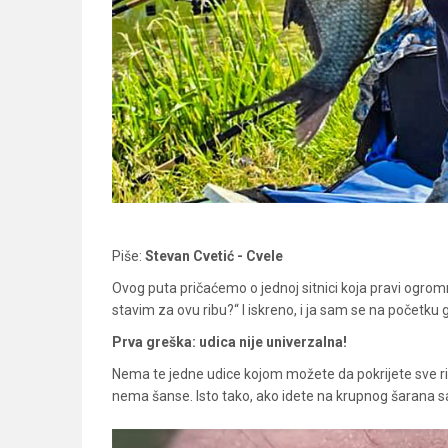
Piše:
Stevan Cvetić - Cvele
Ovog puta pričaćemo o jednoj sitnici koja pravi ogromnu
stavim za ovu ribu?“ I iskreno, i ja sam se na početku
Prva greška: udica nije univerzalna!
Nema te jedne udice kojom možete da pokrijete sve ri
nema šanse. Isto tako, ako idete na krupnog šarana sa