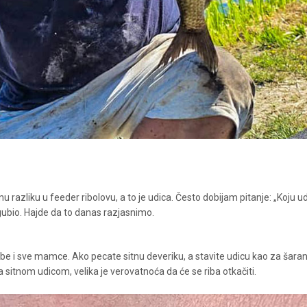
 razliku u feeder ribolovu, a to je udica. Često dobijam pitanje: „Koju u
 gubio. Hajde da to danas razjasnimo.
be i sve mamce. Ako pecate sitnu deveriku, a stavite udicu kao za šara
 sitnom udicom, velika je verovatnoća da će se riba otkačiti.