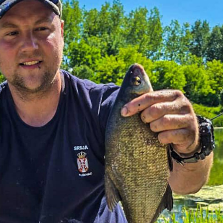
KORISNI SAVETI
KAKO ODABRAT
HRANILICU?
DETALJNIJE