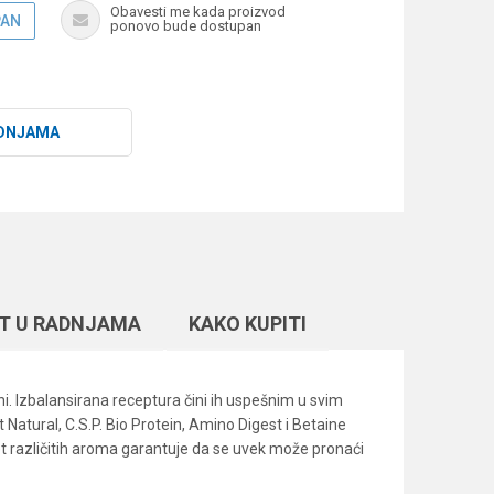
Obavesti me kada proizvod
PAN
ponovo bude dostupan
DNJAMA
T U RADNJAMA
KAKO KUPITI
ni. Izbalansirana receptura čini ih uspešnim u svim
atural, C.S.P. Bio Protein, Amino Digest i Betaine
et različitih aroma garantuje da se uvek može pronaći