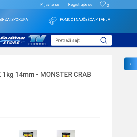
Prijavite se
Registrujte se
0
BRZA ISPORUKA
POMOĆ I NAJČEŠĆA PITANJA
Pretraži sajt
E 1kg 14mm - MONSTER CRAB