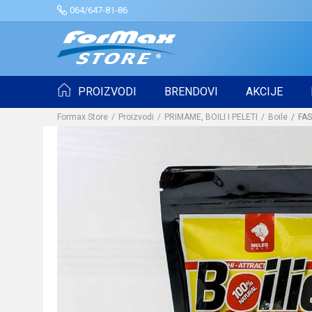
064/647-81-86
PROIZVODI
BRENDOVI
AKCIJE
Formax Store
Proizvodi
PRIMAME, BOILI I PELETI
Boile
FAS