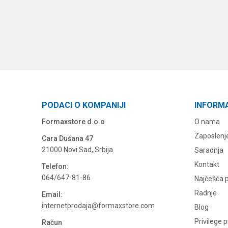
PODACI O KOMPANIJI
INFORM
Formaxstore d.o.o
O nama
Zaposlenj
Cara Dušana 47
21000 Novi Sad, Srbija
Saradnja
Kontakt
Telefon:
064/647-81-86
Najčešća p
Radnje
Email:
internetprodaja@formaxstore.com
Blog
Privilege 
Račun