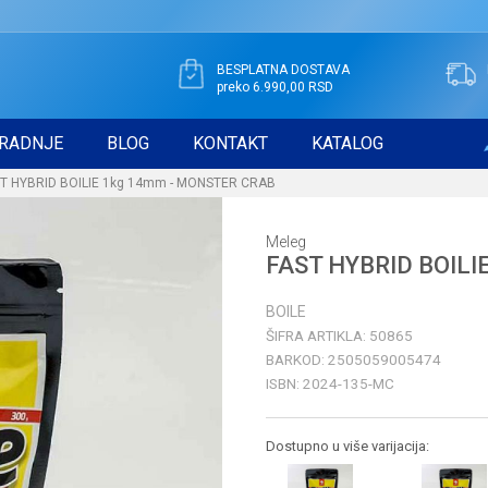
BESPLATNA DOSTAVA
preko 6.990,00 RSD
RADNJE
BLOG
KONTAKT
KATALOG
T HYBRID BOILIE 1kg 14mm - MONSTER CRAB
Meleg
FAST HYBRID BOILI
BOILE
ŠIFRA ARTIKLA:
50865
BARKOD:
2505059005474
ISBN:
2024-135-MC
Dostupno u više varijacija: