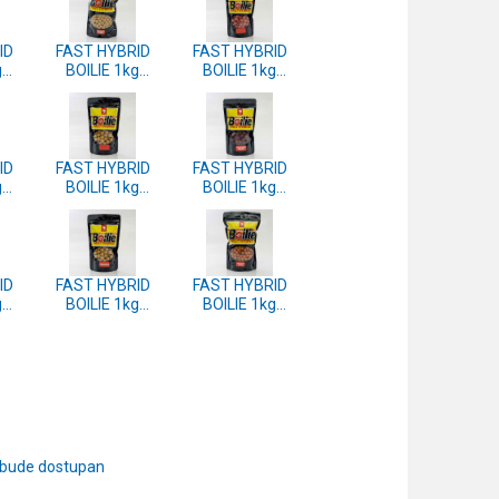
ID
FAST HYBRID
FAST HYBRID
g
BOILIE 1kg
BOILIE 1kg
ED
14mm -
14mm -
MEXICAN
STRAWBERRY
HONEY
LOTUS
ID
FAST HYBRID
FAST HYBRID
g
BOILIE 1kg
BOILIE 1kg
BRA
14mm -
14mm -
MULLBERRY
OCTOPUS
SQUID
ID
FAST HYBRID
FAST HYBRID
g
BOILIE 1kg
BOILIE 1kg
14mm -
14mm - TUTTI
T
PINEAPPLE
FRUTTI
E
SPECIAL
 bude dostupan