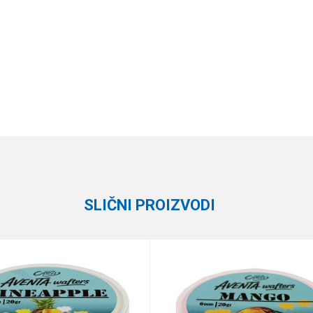
Vrednost
Email
Boile
Meleg
SLIČNI PROIZVODI
e koliko je 6 - 1 :