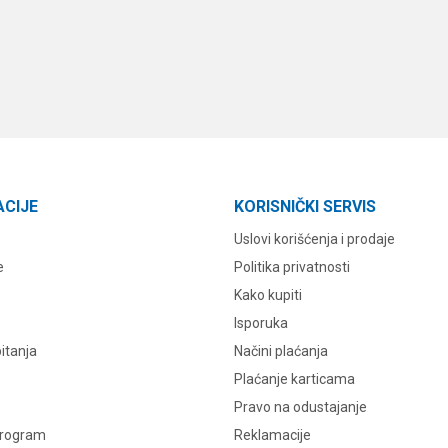
ACIJE
KORISNIČKI SERVIS
Uslovi korišćenja i prodaje
e
Politika privatnosti
Kako kupiti
Isporuka
itanja
Načini plaćanja
Plaćanje karticama
Pravo na odustajanje
program
Reklamacije