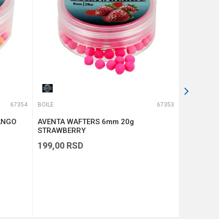
67354
BOILE
67353
BOILE
ANGO
AVENTA WAFTERS 6mm 20g
Wafters 
STRAWBERRY
Strawberr
199,00
RSD
369,00
R
DODAJ U KORPU