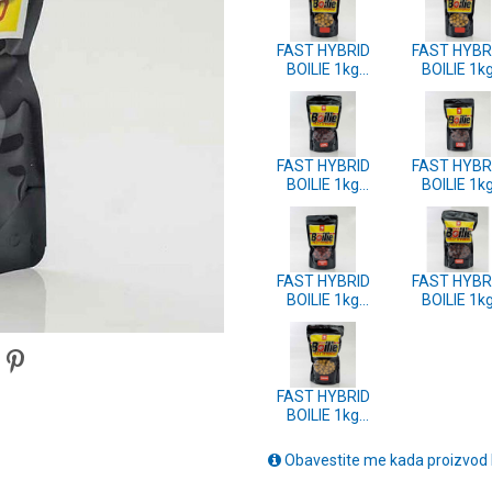
FAST HYBRID
FAST HYBR
BOILIE 1kg
BOILIE 1k
14mm - TIGER
14mm - R
NUT
HERRING
FAST HYBRID
FAST HYBR
BOILIE 1kg
BOILIE 1k
14mm - PLUM
14mm - ZE
SHELLFISH
MUSSEL
FAST HYBRID
FAST HYBR
BOILIE 1kg
BOILIE 1k
14mm -
14mm -
STRAWBERRY
FRANKFUR
FISH
SAUSAG
FAST HYBRID
BOILIE 1kg
14mm -
BANANA
Obavestite me kada proizvod