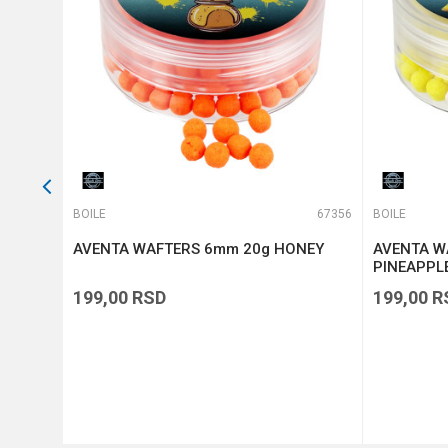
POŠALJI
66818
BOILE
67356
BOILE
tti
AVENTA WAFTERS 6mm 20g HONEY
AVENTA W
PINEAPPL
199,00
RSD
199,00
R
DODAJ U KORPU