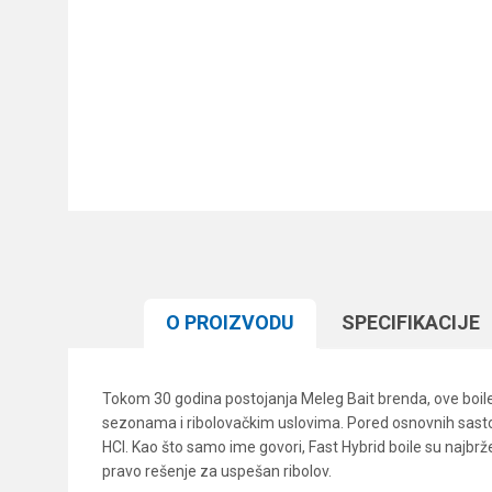
O PROIZVODU
SPECIFIKACIJЕ
Tokom 30 godina postojanja Meleg Bait brenda, ove boile o
sezonama i ribolovačkim uslovima. Pored osnovnih sastoj
HCl. Kao što samo ime govori, Fast Hybrid boile su najbr
pravo rešenje za uspešan ribolov.