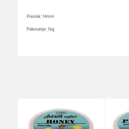
Prečnik: 14mm
Pakovanje: 1kg
Karakteristika
Ime/Nadimak
Kategorija
Brend
Poruka
Anti-spam zaštita - izračunajt