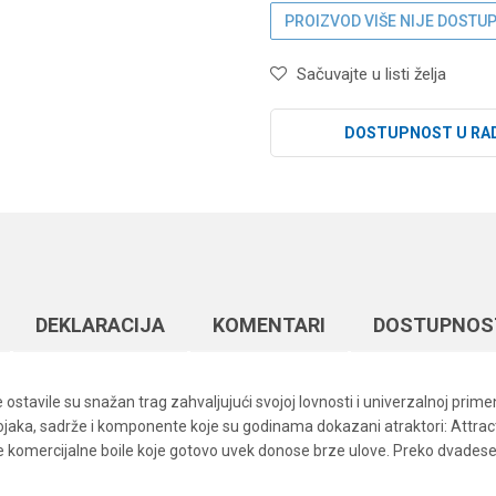
PROIZVOD VIŠE NIJE DOSTU
Sačuvajte u listi želja
DOSTUPNOST U RA
DEKLARACIJA
KOMENTARI
DOSTUPNOS
stavile su snažan trag zahvaljujući svojoj lovnosti i univerzalnoj prime
aka, sadrže i komponente koje su godinama dokazani atraktori: Attract N
že komercijalne boile koje gotovo uvek donose brze ulove. Preko dvades