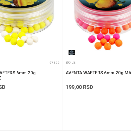
67355
BOILE
AFTERS 6mm 20g
AVENTA WAFTERS 6mm 20g M
E
SD
199,00
RSD
DODAJ U KORPU
DODAJ U KORPU