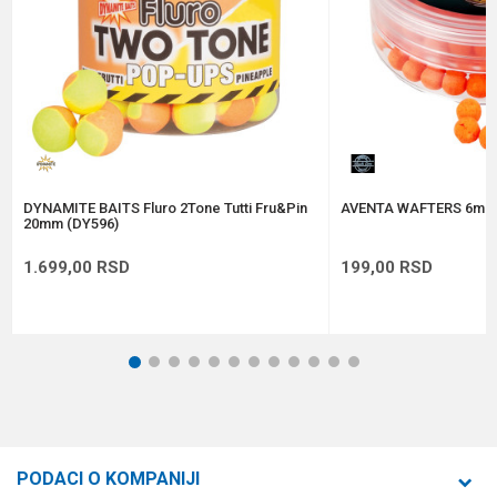
Anti-spam zaštita - izračunajte koliko je 6 - 1 :
POŠALJI
DYNAMITE BAITS Fluro 2Tone Tutti Fru&Pin
AVENTA WAFTERS 6mm
20mm (DY596)
1.699,00
RSD
199,00
RSD
1
2
3
4
5
6
7
8
9
10
11
12
PODACI O KOMPANIJI