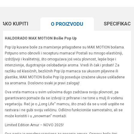
KAKO KUPITI
SPECIFIKACI
O PROIZVODU
HALDORADO MAX MOTION Boilie Pop Up
Pop Up kuvane boile za mamčenje prilagođene su MAX MOTION boilama.
Potpuno smo obnovili i recepturu mamaca! Postali su mnogo elastičniji,
izdržljiviji i kvalitetniji, što omogućava još veću plovnost, lepše boje i
intenzivnije, dugotrajnije oslobađanje aroma. Vredi ih čak i probati! Za
razliku od klasičnih, bezličnih Pop Up mamaca sa ukusom piljevine ili
plastike, MAX MOTION Boilie Pop Up poseduje izražene ukuse usklađene
sa aromama. Doslovno svaki je pravi zalogaj!
Ova vrsta mamca u svim uslovima dugo zadržava svoju plovnost, pa
garantovano pomaže da se izdvoji iz prihrane i ne tone u mulj ili vodenu
vegetaciju. Reč je o „Long Life“ mamcu, što znači da se u vodi uopšte ne
rastvara i ne gubi svoju veličinu. Odlično funkcioniše samostalno, ali se
može koristiti i u „snowman“ montaži.
Limited Edition Amur – NOVO 2025!