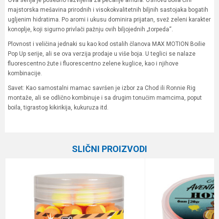
Ova serija je posebno razvijena za pecanje amura. Osnovu boila čini
majstorska mešavina prirodnih i visokokvalitetnih biljnih sastojaka bogatih
ugljenim hidratima. Po aromi i ukusu dominira prijatan, svež zeleni karakter
konoplje, koji sigurno privlači pažnju ovih biljojednih „torpeda“.
Plovnost i veličina jednaki su kao kod ostalih članova MAX MOTION Boilie
Pop Up serije, ali se ova verzija prodaje u više boja. U teglici se nalaze
fluorescentno žute i fluorescentno zelene kuglice, kao i njihove
kombinacije.
Savet: Kao samostalni mamac savršen je izbor za Chod ili Ronnie Rig
montaže, ali se odlično kombinuje i sa drugim tonućim mamcima, poput
boila, tigrastog kikirikija, kukuruza itd.
Karakteristika
Vrednost
Ime/Nadimak
Kategorija
Boile
SLIČNI PROIZVODI
Brend
Haldorado
Email
Poruka