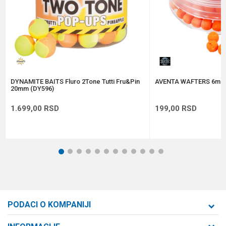
Anti-spam zaštita - izračunajte koliko je 2 + 3 :
POŠALJI
DYNAMITE BAITS Fluro 2Tone Tutti Fru&Pin
AVENTA WAFTERS 6mm
20mm (DY596)
1.699,00
RSD
199,00
RSD
1
2
3
4
5
6
7
8
9
10
11
12
PODACI O KOMPANIJI
Formaxstore d.o.o