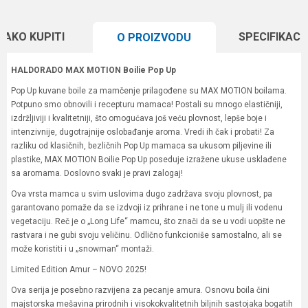
KAKO KUPITI
SPECIFIKACI
O PROIZVODU
HALDORADO MAX MOTION Boilie Pop Up
Pop Up kuvane boile za mamčenje prilagođene su MAX MOTION boilama.
Potpuno smo obnovili i recepturu mamaca! Postali su mnogo elastičniji,
izdržljiviji i kvalitetniji, što omogućava još veću plovnost, lepše boje i
intenzivnije, dugotrajnije oslobađanje aroma. Vredi ih čak i probati! Za
razliku od klasičnih, bezličnih Pop Up mamaca sa ukusom piljevine ili
plastike, MAX MOTION Boilie Pop Up poseduje izražene ukuse usklađene
sa aromama. Doslovno svaki je pravi zalogaj!
Ova vrsta mamca u svim uslovima dugo zadržava svoju plovnost, pa
garantovano pomaže da se izdvoji iz prihrane i ne tone u mulj ili vodenu
vegetaciju. Reč je o „Long Life“ mamcu, što znači da se u vodi uopšte ne
rastvara i ne gubi svoju veličinu. Odlično funkcioniše samostalno, ali se
može koristiti i u „snowman“ montaži.
Limited Edition Amur – NOVO 2025!
Ova serija je posebno razvijena za pecanje amura. Osnovu boila čini
majstorska mešavina prirodnih i visokokvalitetnih biljnih sastojaka bogatih