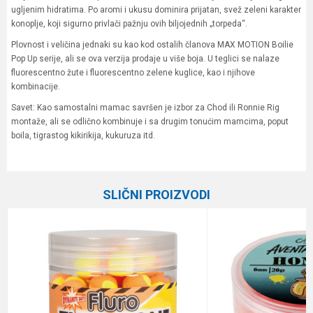
ugljenim hidratima. Po aromi i ukusu dominira prijatan, svež zeleni karakter
konoplje, koji sigurno privlači pažnju ovih biljojednih „torpeda“.
Plovnost i veličina jednaki su kao kod ostalih članova MAX MOTION Boilie
Pop Up serije, ali se ova verzija prodaje u više boja. U teglici se nalaze
fluorescentno žute i fluorescentno zelene kuglice, kao i njihove
kombinacije.
Savet: Kao samostalni mamac savršen je izbor za Chod ili Ronnie Rig
montaže, ali se odlično kombinuje i sa drugim tonućim mamcima, poput
boila, tigrastog kikirikija, kukuruza itd.
Karakteristika
Vrednost
Ime/Nadimak
Kategorija
Boile
SLIČNI PROIZVODI
Brend
Haldorado
Email
Poruka