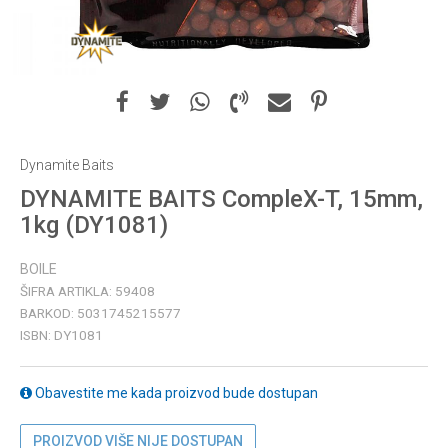
Dynamite Baits
DYNAMITE BAITS CompleX-T, 15mm,
1kg (DY1081)
BOILE
ŠIFRA ARTIKLA:
59408
BARKOD:
5031745215577
ISBN:
DY1081
Obavestite me kada proizvod bude dostupan
PROIZVOD VIŠE NIJE DOSTUPAN