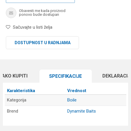
Obavesti me kada proizvod
ponovo bude dostupan
Sačuvajte u listi želja
DOSTUPNOST U RADNJAMA
KAKO KUPITI
DEKLARACIJ
SPECIFIKACIJЕ
Karakteristika
Vrednost
Kategorija
Boile
Brend
Dynamite Baits
Ime/Nadimak