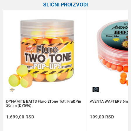
SLIČNI PROIZVODI
Email
Poruka
Anti-spam zaštita - izračunajte koliko je 9 - 4 :
POŠALJI
DYNAMITE BAITS Fluro 2Tone Tutti Fru&Pin
AVENTA WAFTERS 6mm
20mm (DY596)
1.699,00
RSD
199,00
RSD