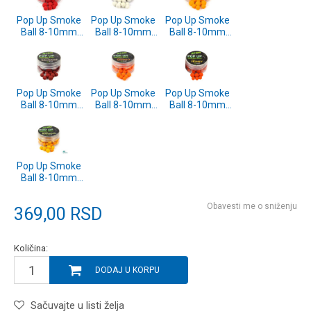
Pop Up Smoke
Pop Up Smoke
Pop Up Smoke
Ball 8-10mm
Ball 8-10mm
Ball 8-10mm
10g Strawberry
10g N-Butyric
10g Pineapple
(SP172920)
(SP172919)
(SP172918)
Pop Up Smoke
Pop Up Smoke
Pop Up Smoke
Ball 8-10mm
Ball 8-10mm
Ball 8-10mm
10g Sausage
10g Mango
10g Honey
(SP172917)
(SP172916)
(SP172914)
Pop Up Smoke
Ball 8-10mm
10g Banana
(SP172912)
Obavesti me o sniženju
369,00
RSD
Količina:
DODAJ U KORPU
Sačuvajte u listi želja