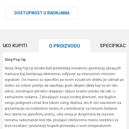
DOSTUPNOST U RADNJAMA
KAKO KUPITI
SPECIFIKACI
O PROIZVODU
Steg Pop-Up
Serija Steg Pop Up Smoke Ball predstavlja inovativnu generaciju plivajućih
mamaca koji kombinuju ekstremnu vidljivost sa intenzivnim mirisnim
signalom. Ovi mamci su specifični po svom vizuelnom efektu jer odmah po
dodiru sa vodom počinju da ispuštaju gusti obojeni oblak koji se širi oko
udice, simulirajući prirodno otapanje i šaljući snažnu poruku ribi čak i u
zamućenim vodama. Zahvaljujući svojoj visokoj plovnosti, ove kuglice
ostaju podignute iznad dna tokom celog ribolova, što ih čini savršenim za
prezentaciju na muljevitom terenu ili u kombinaciji sa tonućim boilama.
Bez obzira na specifičnu aromu, cela serija je dizajnirana da izazove
trenutnu radoznalost kod ribe, pružajući ribolovcima moćno sredstvo za
brze rezultate i privlačenje krupnih primeraka u svim temperaturnim