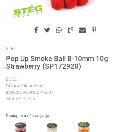
STEG
Pop Up Smoke Ball 8-10mm 10g
Strawberry (SP172920)
BOILE
ŠIFRA ARTIKLA:
66829
BARKOD:
5999132715607
ISBN:
SP172920
Dostupno u više varijacija: