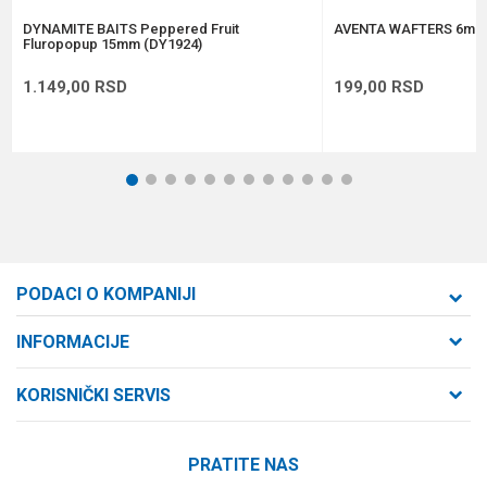
POŠALJI
DYNAMITE BAITS Peppered Fruit
AVENTA WAFTERS 6mm
Fluropopup 15mm (DY1924)
1.149,00
RSD
199,00
RSD
1
2
3
4
5
6
7
8
9
10
11
12
PODACI O KOMPANIJI
Formaxstore d.o.o
INFORMACIJE
O nama
Cara Dušana 47
KORISNIČKI SERVIS
21000 Novi Sad, Srbija
Zaposlenje
Uslovi korišćenja i prodaje
Saradnja
Telefon:
PRATITE NAS
Politika privatnosti
064/647-81-86
Kontakt