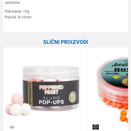
uslovima.
Pakovanje: 10g
Prečnik: 8-10mm
Karakteristika
Vrednost
Ime/Nadimak
Kategorija
Boile
SLIČNI PROIZVODI
Brend
STEG
Email
Poruka
Anti-spam zaštita - izračunajte koliko je 4 + 1 :