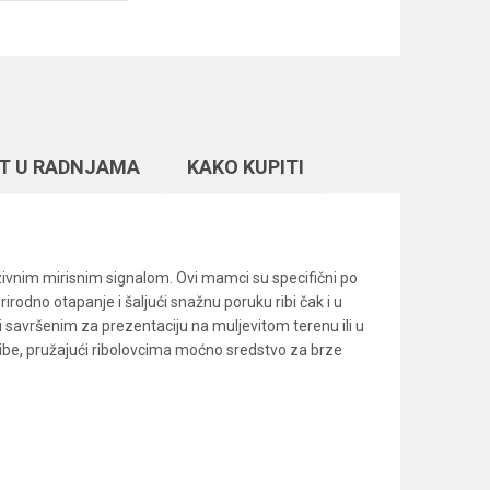
T U RADNJAMA
KAKO KUPITI
zivnim mirisnim signalom. Ovi mamci su specifični po
irodno otapanje i šaljući snažnu poruku ribi čak i u
i savršenim za prezentaciju na muljevitom terenu ili u
ribe, pružajući ribolovcima moćno sredstvo za brze