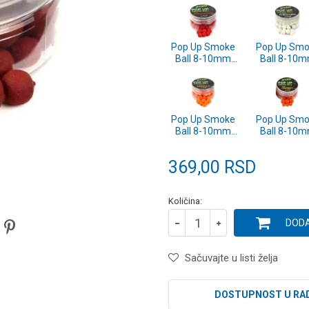
Pop Up Smoke
Pop Up Smo
Ball 8-10mm
Ball 8-10
10g Strawberry
10g N-Butyr
(SP172920)
(SP172919
Pop Up Smoke
Pop Up Smo
Ball 8-10mm
Ball 8-10
10g Mango
10g Hone
(SP172916)
(SP172914
369,00
RSD
Količina:
DODA
Sačuvajte u listi želja
DOSTUPNOST U RA