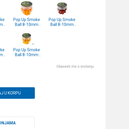
ke
Pop Up Smoke
Pop Up Smoke
mm
Ball 8-10mm
Ball 8-10mm
ic
10g Pineapple
10g Sausage
)
(SP172918)
(SP172917)
ke
Pop Up Smoke
mm
Ball 8-10mm
y
10g Banana
)
(SP172912)
Obavesti me o sniženju
J U KORPU
DNJAMA