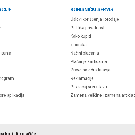
ACIJE
KORISNIČKI SERVIS
Uslovi korišćenja i prodaje
e
Politika privatnosti
Kako kupiti
Isporuka
itanja
Načini plaćanja
Plaćanje karticama
Pravo na odustajanje
program
Reklamacije
Povraćaj sredstava
re aplikacija
Zamena veličine i zamena artikla 
a koristi kolačiće