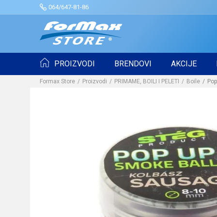
064/647-81-86
PROIZVODI
BRENDOVI
AKCIJE
Formax Store
Proizvodi
PRIMAME, BOILI I PELETI
Boile
Pop