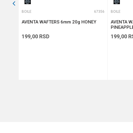
66818
BOILE
67356
BOILE
tti
AVENTA WAFTERS 6mm 20g HONEY
AVENTA W
PINEAPPL
199,00
RSD
199,00
R
DODAJ U KORPU