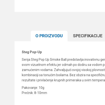
O PROIZVODU
SPECIFIKACIJЕ
Steg Pop-Up
Serija Steg Pop Up Smoke Ball predstavlja inovativnu ge
svom vizuelnom efektu jer odmah po dodiru sa vodom počinju
zamućenim vodama. Zahvaljujući svojoj visokoj plovnosti,
kombinaciji sa tonućim boilama. Bez obzira na specifičnu
rezultate i privlačenje krupnih primeraka u svim temper
Pakovanje: 10g
Prečnik: 8-10mm
Karakteristika