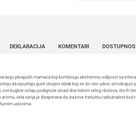
DEKLARACIJA
KOMENTARI
DOSTUPNOS
neraciju plivajućih mamaca koji kombinuju ekstremnu vidljivost sa inten
 da ispuštaju gusti obojeni oblak koji se širi oko udice, simulirajući pr
 ove kuglice ostaju podignute iznad dna tokom celog ribolova, što ih čin
 aromu, cela serija je dizajnirana da izazove trenutnu radoznalost kod 
aturnim uslovima.
Vrednost