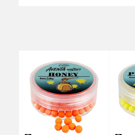
Ime/Nadimak
Kategorija
Brend
Poruka
Anti-spam zaštita - izračunajt
POŠALJI