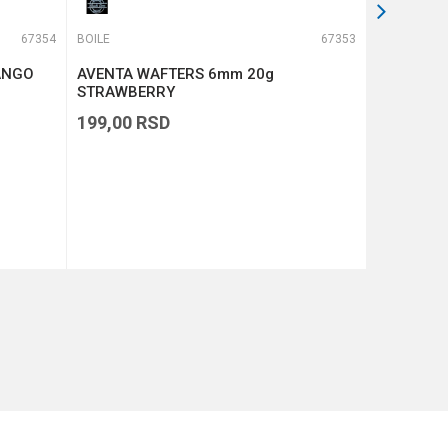
67354
BOILE
67353
BOILE
ANGO
AVENTA WAFTERS 6mm 20g
Wafters 
STRAWBERRY
Strawberr
199,00
RSD
369,00
R
DODAJ U KORPU