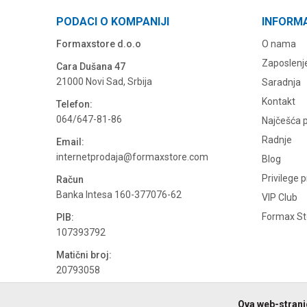
PODACI O KOMPANIJI
INFORM
Formaxstore d.o.o
O nama
Zaposlenj
Cara Dušana 47
21000 Novi Sad, Srbija
Saradnja
Kontakt
Telefon:
064/647-81-86
Najčešća p
Radnje
Email:
internetprodaja@formaxstore.com
Blog
Privilege 
Račun
Banka Intesa 160-377076-62
VIP Club
Formax Sto
PIB:
107393792
Matični broj:
20793058
PDV broj
Ova web-stranic