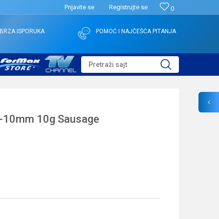
Prijavite se
Registrujte se
0
BRZA ISPORUKA
POMOĆ I NAJČEŠĆA PITANJA
Pretraži sajt
8-10mm 10g Sausage