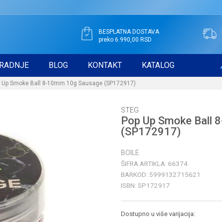
BESPLATNA DOSTAVA
preko 6.990,00 RSD
RADNJE
BLOG
KONTAKT
KATALOG
 Up Smoke Ball 8-10mm 10g Sausage (SP172917)
STEG
Pop Up Smoke Ball 
(SP172917)
BOILE
ŠIFRA ARTIKLA:
66374
BARKOD:
5999132715621
ISBN:
SP172917
Dostupno u više varijacija: