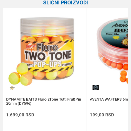
SLIČNI PROIZVODI
Brend
Mainline
Email
Poruka
Anti-spam zaštita - izračunajte koliko je 6 - 1 :
POŠALJI
DYNAMITE BAITS Fluro 2Tone Tutti Fru&Pin
AVENTA WAFTERS 6mm
20mm (DY596)
1.699,00
RSD
199,00
RSD