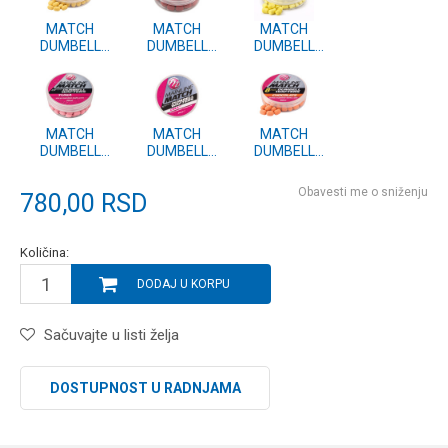
MATCH
MATCH
MATCH
DUMBELL
DUMBELL
DUMBELL
WAFTERS
WAFTERS RED
WAFTERS
YELLOW
KRILL - 8mm
8mm YELLOW
ESSENTIAL
(MM3122)
PINEAPPLE
CELL - 8mm
(MM3108)
(MM3123)
MATCH
MATCH
MATCH
DUMBELL
DUMBELL
DUMBELL
WAFTERS
WAFTERS
WAFTERS
8mm PINK
8mm WHITE
8mm ORANGE
Obavesti me o sniženju
780,00
RSD
TUNA
CELL (MM3106)
CHOCOLATE
(MM3107)
(MM3105)
Količina:
DODAJ U KORPU
Sačuvajte u listi želja
DOSTUPNOST U RADNJAMA