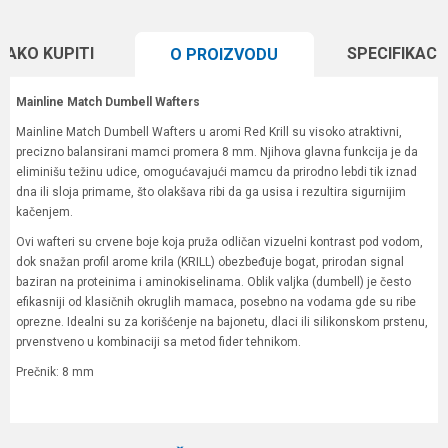
KAKO KUPITI
SPECIFIKACI
O PROIZVODU
Mainline Match Dumbell Wafters
Mainline Match Dumbell Wafters u aromi Red Krill su visoko atraktivni,
precizno balansirani mamci promera 8 mm. Njihova glavna funkcija je da
eliminišu težinu udice, omogućavajući mamcu da prirodno lebdi tik iznad
dna ili sloja primame, što olakšava ribi da ga usisa i rezultira sigurnijim
kačenjem.
Ovi wafteri su crvene boje koja pruža odličan vizuelni kontrast pod vodom,
dok snažan profil arome krila (KRILL) obezbeđuje bogat, prirodan signal
baziran na proteinima i aminokiselinama. Oblik valjka (dumbell) je često
efikasniji od klasičnih okruglih mamaca, posebno na vodama gde su ribe
oprezne. Idealni su za korišćenje na bajonetu, dlaci ili silikonskom prstenu,
prvenstveno u kombinaciji sa metod fider tehnikom.
Prečnik: 8 mm
Karakteristika
Vrednost
Ime/Nadimak
Kategorija
Boile