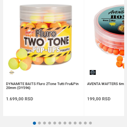
Poruka
Anti-spam zaštita - izračunajte koliko je 2 + 3 :
POŠALJI
DYNAMITE BAITS Fluro 2Tone Tutti Fru&Pin
AVENTA WAFTERS 6mm
20mm (DY596)
1.699,00
RSD
199,00
RSD
1
2
3
4
5
6
7
8
9
10
11
12