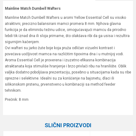
Mainline Match Dumbell Wafters
Mainline Match Dumbell Wafters u aromi Yellow Essential Cell su visoko
atraktivni, precizno balansirani mamci promera 8 mm. Njihova glavna
funkcija je da eliminišu težinu udice, omogućavajući mamcu da prirodno
lebdi tik iznad dna ili sloja primame, što olakšava ribi da ga usisa i rezultira
sigurnijim kačenjem.
Ovi wafteri su jarko žute boje koja pruža odličan vizuelni kontrast i
povećava uočljivost mamca na različitim tipovima dna i u mutnijoj vodi.
Aroma Essential Cell je proverena i izuzetno efikasna kombinacija
atraktanata koja stimuliše hranjenje i brzo privlači ribu na hranilište. Oblik
valjka dodatno poboljšava prezentaciju, posebno u situacijama kada su ribe
oprezne i selektivne. Idealni su za korišćenje na bajonetu, dlaci ili
silikonskom prstenu, prvenstveno u kombinaciji sa method feeder
tehnikom.
Prečnik: 8 mm
Karakteristika
Vrednost
Ime/Nadimak
Kategorija
Boile
SLIČNI PROIZVODI
Brend
Mainline
Email