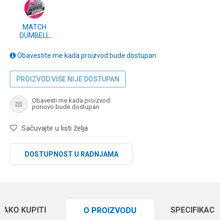
MATCH
DUMBELL
WAFTERS
8mm WHITE
Obavestite me kada proizvod bude dostupan
CELL (MM3106)
PROIZVOD VIŠE NIJE DOSTUPAN
Obavesti me kada proizvod
ponovo bude dostupan
Sačuvajte u listi želja
DOSTUPNOST U RADNJAMA
KAKO KUPITI
SPECIFIKACI
O PROIZVODU