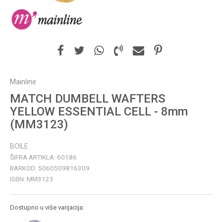
Mainline
MATCH DUMBELL WAFTERS
YELLOW ESSENTIAL CELL - 8mm
(MM3123)
BOILE
ŠIFRA ARTIKLA:
60186
BARKOD:
5060509816309
ISBN:
MM3123
Dostupno u više varijacija: