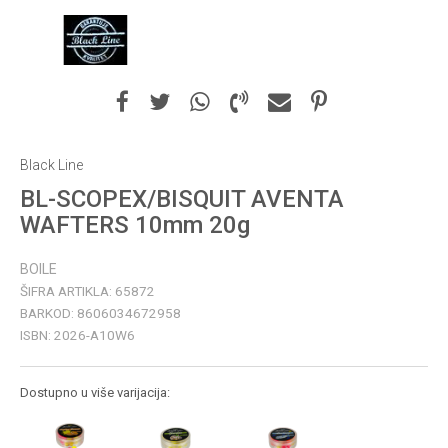
Black Line
BL-SCOPEX/BISQUIT AVENTA
WAFTERS 10mm 20g
BOILE
ŠIFRA ARTIKLA:
65872
BARKOD:
8606034672958
ISBN:
2026-A10W6
Dostupno u više varijacija: