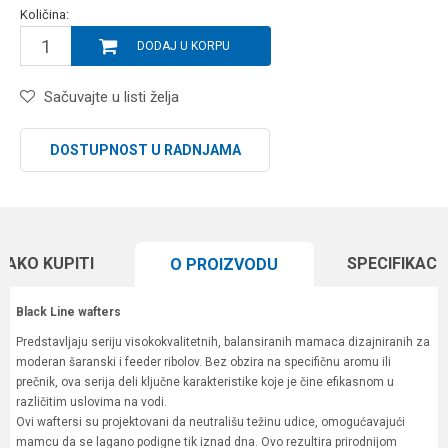
Količina:
DODAJ U KORPU
Sačuvajte u listi želja
DOSTUPNOST U RADNJAMA
KAKO KUPITI
SPECIFIKACI
O PROIZVODU
Black Line wafters
Predstavljaju seriju visokokvalitetnih, balansiranih mamaca dizajniranih za
moderan šaranski i feeder ribolov. Bez obzira na specifičnu aromu ili
prečnik, ova serija deli ključne karakteristike koje je čine efikasnom u
različitim uslovima na vodi.
Ovi waftersi su projektovani da neutrališu težinu udice, omogućavajući
mamcu da se lagano podigne tik iznad dna. Ovo rezultira prirodnijom