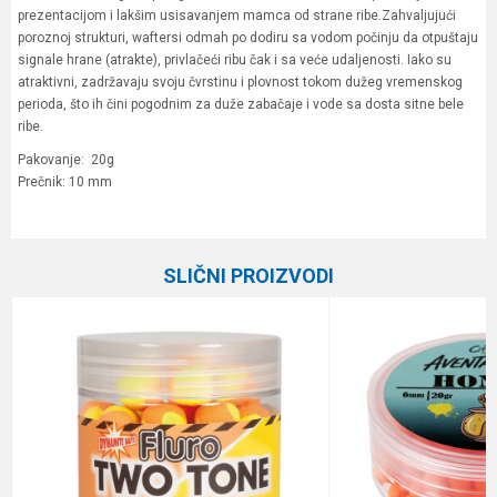
prezentacijom i lakšim usisavanjem mamca od strane ribe.Zahvaljujući
poroznoj strukturi, waftersi odmah po dodiru sa vodom počinju da otpuštaju
signale hrane (atrakte), privlačeći ribu čak i sa veće udaljenosti. Iako su
atraktivni, zadržavaju svoju čvrstinu i plovnost tokom dužeg vremenskog
perioda, što ih čini pogodnim za duže zabačaje i vode sa dosta sitne bele
ribe.
Pakovanje: 20g
Prečnik: 10 mm
Karakteristika
Vrednost
Ime/Nadimak
Kategorija
Boile
SLIČNI PROIZVODI
Brend
Black Line
Email
Poruka