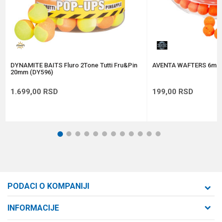
Anti-spam zaštita - izračunajte koliko je 2 + 3 :
POŠALJI
DYNAMITE BAITS Fluro 2Tone Tutti Fru&Pin
AVENTA WAFTERS 6mm
20mm (DY596)
1.699,00
RSD
199,00
RSD
1
2
3
4
5
6
7
8
9
10
11
12
PODACI O KOMPANIJI
Formaxstore d.o.o
INFORMACIJE