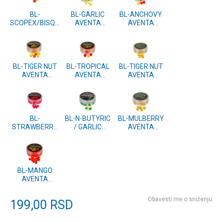
BL-
BL-GARLIC
BL-ANCHOVY
SCOPEX/BISQUIT
AVENTA
AVENTA
AVENTA
WAFTERS
WAFTERS
WAFTERS
10mm 20g
10mm 20g
10mm 20g
BL-TIGER NUT
BL-TROPICAL
BL-TIGER NUT
AVENTA
AVENTA
AVENTA
WAFTERS
WAFTERS
SMOKE
10mm 20g
10mm 20g
WAFTERS
8mm & 10mm
mix 20g
BL-
BL-N-BUTYRIC
BL-MULBERRY
STRAWBERRY
/ GARLIC
AVENTA
AVENTA
AVENTA
SMOKE
WAFTERS
WAFTERS
WAFTERS
8mm 20g
8mm 20g
8mm & 10mm
mix 20g
BL-MANGO
AVENTA
WAFTERS
8mm 20g
Obavesti me o sniženju
199,00
RSD