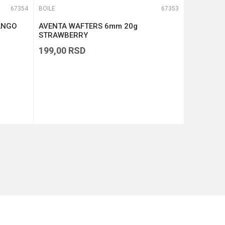
67354
BOILE
67353
BOILE
ANGO
AVENTA WAFTERS 6mm 20g
Wafters 
STRAWBERRY
Strawberr
199,00
RSD
369,00
R
DODAJ U KORPU