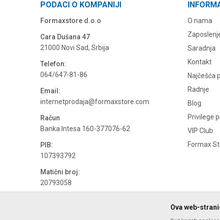
PODACI O KOMPANIJI
INFORM
Formaxstore d.o.o
O nama
Zaposlenj
Cara Dušana 47
21000 Novi Sad, Srbija
Saradnja
Kontakt
Telefon:
064/647-81-86
Najčešća p
Radnje
Email:
internetprodaja@formaxstore.com
Blog
Privilege 
Račun
Banka Intesa 160-377076-62
VIP Club
Formax Sto
PIB:
107393792
Matični broj:
20793058
PDV broj
Ova web-stranic
694500884