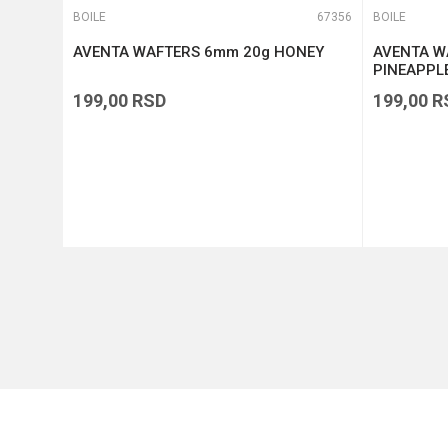
66818
BOILE
67356
BOILE
tti
AVENTA WAFTERS 6mm 20g HONEY
AVENTA W
PINEAPPL
199,00
RSD
199,00
R
DODAJ U KORPU