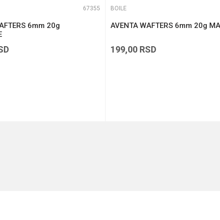
67355
BOILE
AFTERS 6mm 20g
AVENTA WAFTERS 6mm 20g M
E
SD
199,00
RSD
DODAJ U KORPU
DODAJ U KORPU