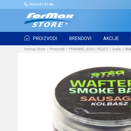
064/647-81-86
PROIZVODI
BRENDOVI
AKCIJE
Formax Store
Proizvodi
PRIMAME, BOILI I PELETI
Boile
Waf