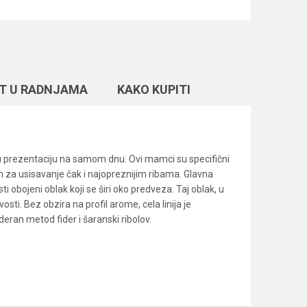
T U RADNJAMA
KAKO KUPITI
nu prezentaciju na samom dnu. Ovi mamci su specifični
m za usisavanje čak i najopreznijim ribama. Glavna
 obojeni oblak koji se širi oko predveza. Taj oblak, u
osti. Bez obzira na profil arome, cela linija je
eran metod fider i šaranski ribolov.