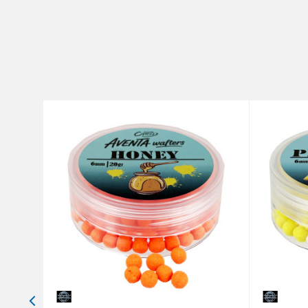
Brend
Poruka
Anti-spam zaštita - izračunajt
POŠALJI