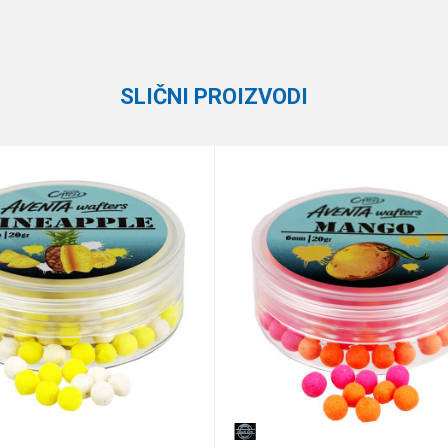
STEG
SLIČNI PROIZVODI
e koliko je 9 - 4 :