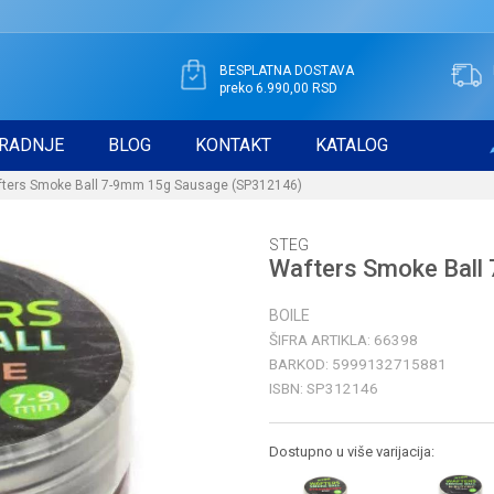
BESPLATNA DOSTAVA
preko 6.990,00 RSD
RADNJE
BLOG
KONTAKT
KATALOG
ters Smoke Ball 7-9mm 15g Sausage (SP312146)
STEG
Wafters Smoke Ball
BOILE
ŠIFRA ARTIKLA:
66398
BARKOD:
5999132715881
ISBN:
SP312146
Dostupno u više varijacija: