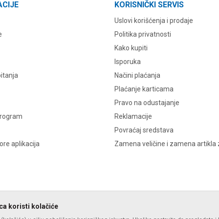
ACIJE
KORISNIČKI SERVIS
Uslovi korišćenja i prodaje
e
Politika privatnosti
Kako kupiti
Isporuka
itanja
Načini plaćanja
Plaćanje karticama
Pravo na odustajanje
program
Reklamacije
Povraćaj sredstava
re aplikacija
Zamena veličine i zamena artikla 
a koristi kolačiće