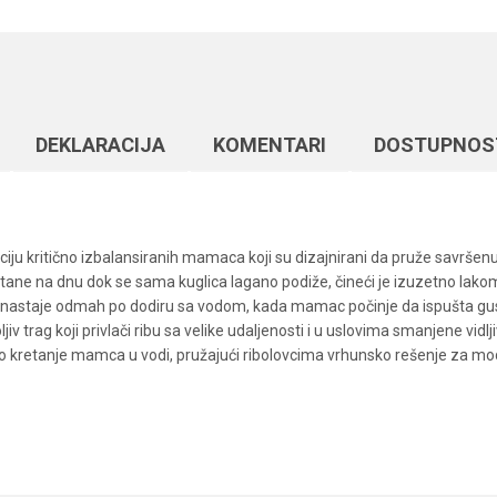
DEKLARACIJA
KOMENTARI
DOSTUPNOS
iju kritično izbalansiranih mamaca koji su dizajnirani da pruže savrše
stane na dnu dok se sama kuglica lagano podiže, čineći je izuzetno lako
oji nastaje odmah po dodiru sa vodom, kada mamac počinje da ispušta gusti
trag koji privlači ribu sa velike udaljenosti i u uslovima smanjene vidljiv
o kretanje mamca u vodi, pružajući ribolovcima vrhunsko rešenje za mod
Vrednost
Email
Boile