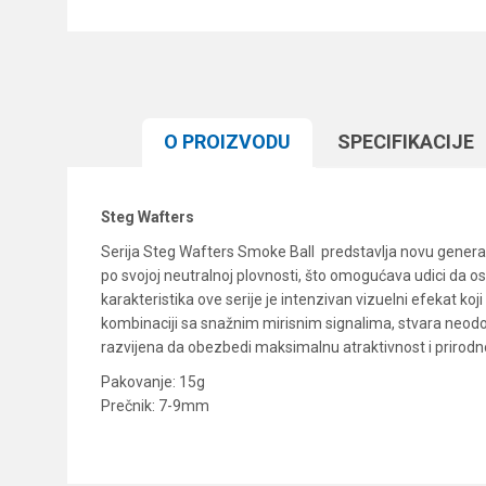
O PROIZVODU
SPECIFIKACIJЕ
Steg Wafters
Serija Steg Wafters Smoke Ball predstavlja novu generac
po svojoj neutralnoj plovnosti, što omogućava udici da o
karakteristika ove serije je intenzivan vizuelni efekat k
kombinaciji sa snažnim mirisnim signalima, stvara neodoljiv 
razvijena da obezbedi maksimalnu atraktivnost i prirodn
Pakovanje: 15g
Prečnik: 7-9mm
Karakteristika
Ime/Nadimak
Kategorija