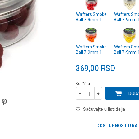
Wafters Smoke
Wafters Sm
Ball 7-9mm 15g
Ball 7-9mm 
Strawberry
N-Butyric
(SP312149)
(SP312148
Wafters Smoke
Wafters Sm
Ball 7-9mm 15g
Ball 7-9mm 
Mango
Sweet Cor
(SP312145)
(SP312144
369,00
RSD
Količina:
DODA
Sačuvajte u listi želja
DOSTUPNOST U RA