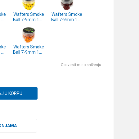
oke
Wafters Smoke
Wafters Smoke
15g
Ball 7-9mm 15g
Ball 7-9mm 15g
Pineapple
Sausage
)
(SP312147)
(SP312146)
oke
Wafters Smoke
15g
Ball 7-9mm 15g
n
Honey
)
(SP312143)
Obavesti me o sniženju
J U KORPU
DNJAMA