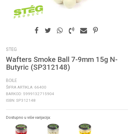
STEG
Wafters Smoke Ball 7-9mm 15g N-
Butyric (SP312148)
BOILE
ŠIFRA ARTIKLA:
66400
BARKOD:
5999132715904
ISBN:
SP312148
Dostupno u više varijacija: