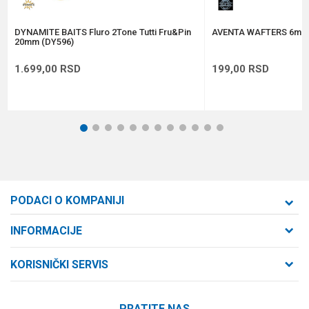
POŠALJI
DYNAMITE BAITS Fluro 2Tone Tutti Fru&Pin
AVENTA WAFTERS 6mm
20mm (DY596)
1.699,00
RSD
199,00
RSD
1
2
3
4
5
6
7
8
9
10
11
12
PODACI O KOMPANIJI
Formaxstore d.o.o
INFORMACIJE
O nama
Cara Dušana 47
KORISNIČKI SERVIS
21000 Novi Sad, Srbija
Zaposlenje
Uslovi korišćenja i prodaje
Saradnja
Telefon:
PRATITE NAS