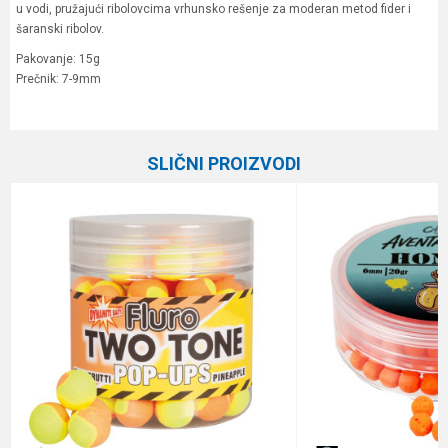
u vodi, pružajući ribolovcima vrhunsko rešenje za moderan metod fider i
šaranski ribolov.
Pakovanje: 15g
Prečnik: 7-9mm
Karakteristika
Vrednost
Ime/Nadimak
Kategorija
Boile
SLIČNI PROIZVODI
Brend
STEG
Email
Poruka
Anti-spam zaštita - izračunajte koliko je 2 + 3 :