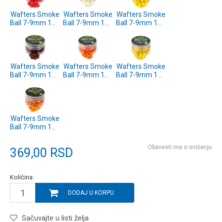
Wafters Smoke
Wafters Smoke
Wafters Smoke
Ball 7-9mm 15g
Ball 7-9mm 15g
Ball 7-9mm 15g
Strawberry
N-Butyric
Pineapple
(SP312149)
(SP312148)
(SP312147)
Wafters Smoke
Wafters Smoke
Wafters Smoke
Ball 7-9mm 15g
Ball 7-9mm 15g
Ball 7-9mm 15g
Sausage
Mango
Sweet Corn
(SP312146)
(SP312145)
(SP312144)
Wafters Smoke
Ball 7-9mm 15g
Honey
(SP312143)
Obavesti me o sniženju
369,00
RSD
Količina:
DODAJ U KORPU
Sačuvajte u listi želja