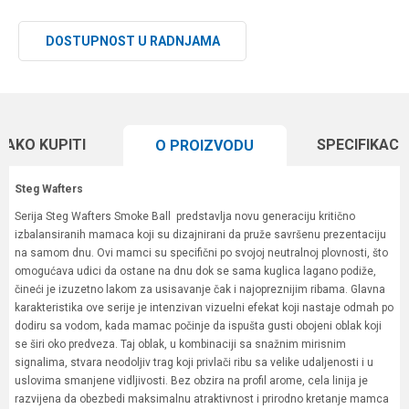
DOSTUPNOST U RADNJAMA
KAKO KUPITI
SPECIFIKACI
O PROIZVODU
Steg Wafters
Serija Steg Wafters Smoke Ball predstavlja novu generaciju kritično
izbalansiranih mamaca koji su dizajnirani da pruže savršenu prezentaciju
na samom dnu. Ovi mamci su specifični po svojoj neutralnoj plovnosti, što
omogućava udici da ostane na dnu dok se sama kuglica lagano podiže,
čineći je izuzetno lakom za usisavanje čak i najopreznijim ribama. Glavna
karakteristika ove serije je intenzivan vizuelni efekat koji nastaje odmah po
dodiru sa vodom, kada mamac počinje da ispušta gusti obojeni oblak koji
se širi oko predveza. Taj oblak, u kombinaciji sa snažnim mirisnim
signalima, stvara neodoljiv trag koji privlači ribu sa velike udaljenosti i u
uslovima smanjene vidljivosti. Bez obzira na profil arome, cela linija je
razvijena da obezbedi maksimalnu atraktivnost i prirodno kretanje mamca