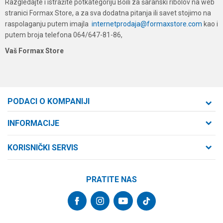
Razgledajte i istražite potkategoriju Boili za šaranski ribolov na web
stranici Formax Store, a za sva dodatna pitanja ili savet stojimo na
raspolaganju putem imajla
internetprodaja@formaxstore.com
kao i
putem broja telefona 064/647-81-86,
Vaš Formax Store
PODACI O KOMPANIJI
Formaxstore d.o.o
INFORMACIJE
O nama
Cara Dušana 47
KORISNIČKI SERVIS
21000 Novi Sad, Srbija
Zaposlenje
Uslovi korišćenja i prodaje
Saradnja
Telefon:
PRATITE NAS
Politika privatnosti
064/647-81-86
Kontakt
Kako kupiti
Najčešća pitanja
Email:
Isporuka
internetprodaja@formaxstore.com
Radnje
Načini plaćanja