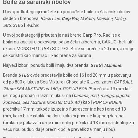
Boile za šaranski ribolov
U ovoj potkategoriji možete da pronađete boile za šaranski ribolov
sledećih brendova:
Black Line,
Carp Pro
, M Baits, Mainline, Meleg,
SBS, STEG
i
Walter
.
U ovoj potkategoriji prisutan je naš brend
Carp Pro
. Radi se o
boilama koje su u pakovanju od po četiri kilograma, GARLIC (beli luk)
ukusa, MONSTER CRAB i SCOPEX. Boile su prečnika 20 mm, a mogu
se koristiti kao mamac ili kao hrana za šarana.
Najveći izbor i ponudu boili imaju dva brenda:
STEG
i
Mainline
.
Brenda
STEG
ovde predstavlja boile od 16 i od 20 mm u pakovanju
od po 800 g, ukusa Sea Mixture i Chocolate & Liver, zatim
CAT BALL
28mm SEA MIXTURE od 150 g
,
POP UP BOILIE
prečnika 13 mm koji
se mogu pronaći u raznim ukusima (
banana, med, mango, jagoda,
kobasica, Sea Mixture, Monster Crab, itd
.) kao i
POP UP BOILIE
prečnika 17 mm, takođe izuzetno fluorescentne kao i one od 13
mm, kako bi se istakle na dnu i kako bi privukle krupnog šarana
(praksa je pokazala da je minimalni prečnik od 13 mm najidealniji za
veću ribu budući da je prečnik boila prevelik za manju ribu).