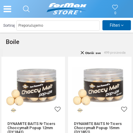
0
Filteri
Sortiraj
Boile
499
proizvoda
Obriši sve
DYNAMITE BAITS N-Ticers
DYNAMITE BAITS N-Ticers
Choccymalt Popup 12mm
Choccymalt Popup 15mm
(DY1841)
(DY1851)