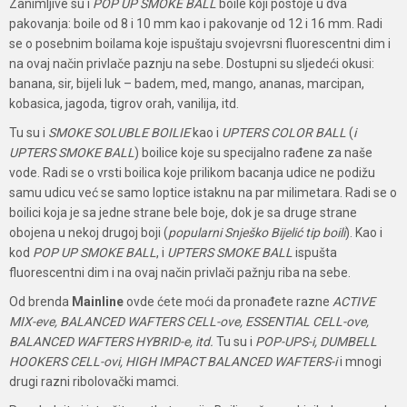
Zanimljive su i
POP UP SMOKE BALL
boile koji postoje u dva
pakovanja: boile od 8 i 10 mm kao i pakovanje od 12 i 16 mm. Radi
se o posebnim boilama koje ispuštaju svojevrsni fluorescentni dim i
na ovaj način privlače paznju na sebe. Dostupni su sljedeći okusi:
banana, sir, bijeli luk – badem, med, mango, ananas, marcipan,
kobasica, jagoda, tigrov orah, vanilija, itd.
Tu su i
SMOKE SOLUBLE BOILIE
kao i
UPTERS COLOR BALL
(
i
UPTERS SMOKE BALL
) boilice koje su specijalno rađene za naše
vode. Radi se o vrsti boilica koje prilikom bacanja udice ne podižu
samu udicu već se samo loptice istaknu na par milimetara. Radi se o
boilici koja je sa jedne strane bele boje, dok je sa druge strane
obojena u nekoj drugoj boji (
popularni Snješko Bijelić tip boili
). Kao i
kod
POP UP SMOKE BALL
, i
UPTERS SMOKE BALL
ispušta
fluorescentni dim i na ovaj način privlači pažnju riba na sebe.
Od brenda
Mainline
ovde ćete moći da pronađete razne
ACTIVE
MIX-eve, BALANCED WAFTERS CELL-ove, ESSENTIAL CELL-ove,
BALANCED WAFTERS HYBRID-e, itd.
Tu su i
POP-UPS-i, DUMBELL
HOOKERS CELL-ovi, HIGH IMPACT BALANCED WAFTERS-i
i mnogi
drugi razni ribolovački mamci.