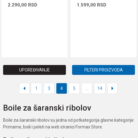
2.290,00
RSD
1.599,00
RSD
DODAJ U KORPU
DODAJ U KORPU
UPOREĐIVANJE
FILTERI PROIZVODA
1
3
4
5
...
14
Boile za šaranski ribolov
Boile za šaranski ribolov su jedna od potkategorija glavne kategorije
Primame, boili i peleti na web stranici Formax Store.