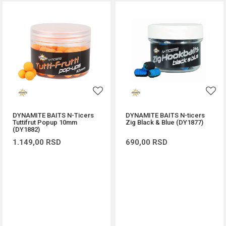
DYNAMITE BAITS N-Ticers
DYNAMITE BAITS N-ticers
Tuttifrut Popup 10mm
Zig Black & Blue (DY1877)
(DY1882)
1.149,00
RSD
690,00
RSD
DODAJ U KORPU
DODAJ U KORPU