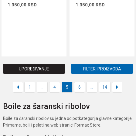
1.350,00
RSD
1.350,00
RSD
DODAJ U KORPU
DODAJ U KORPU
UPOREĐIVANJE
FILTERI PROIZVODA
1
...
4
5
6
...
14
Boile za šaranski ribolov
Boile za šaranski ribolov su jedna od potkategorija glavne kategorije
Primame, boili i peleti na web stranici Formax Store.