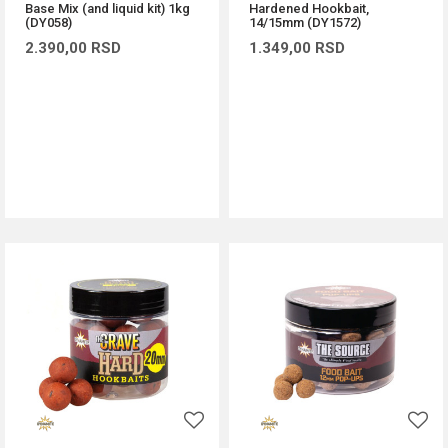
Base Mix (and liquid kit) 1kg
Hardened Hookbait,
(DY058)
14/15mm (DY1572)
2.390,00
RSD
1.349,00
RSD
DODAJ U KORPU
DODAJ U KORPU