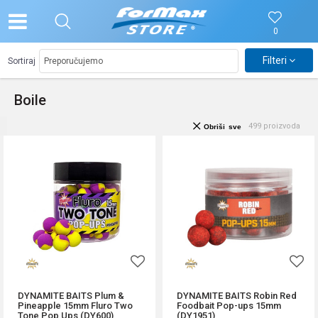
0
Filteri
Sortiraj
Boile
499
proizvoda
Obriši sve
DYNAMITE BAITS Plum &
DYNAMITE BAITS Robin Red
Pineapple 15mm Fluro Two
Foodbait Pop-ups 15mm
Tone Pop Ups (DY600)
(DY1951)