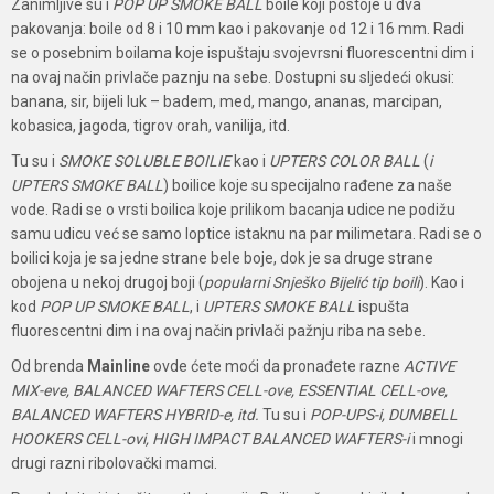
Zanimljive su i
POP UP SMOKE BALL
boile koji postoje u dva
pakovanja: boile od 8 i 10 mm kao i pakovanje od 12 i 16 mm. Radi
se o posebnim boilama koje ispuštaju svojevrsni fluorescentni dim i
na ovaj način privlače paznju na sebe. Dostupni su sljedeći okusi:
banana, sir, bijeli luk – badem, med, mango, ananas, marcipan,
kobasica, jagoda, tigrov orah, vanilija, itd.
Tu su i
SMOKE SOLUBLE BOILIE
kao i
UPTERS COLOR BALL
(
i
UPTERS SMOKE BALL
) boilice koje su specijalno rađene za naše
vode. Radi se o vrsti boilica koje prilikom bacanja udice ne podižu
samu udicu već se samo loptice istaknu na par milimetara. Radi se o
boilici koja je sa jedne strane bele boje, dok je sa druge strane
obojena u nekoj drugoj boji (
popularni Snješko Bijelić tip boili
). Kao i
kod
POP UP SMOKE BALL
, i
UPTERS SMOKE BALL
ispušta
fluorescentni dim i na ovaj način privlači pažnju riba na sebe.
Od brenda
Mainline
ovde ćete moći da pronađete razne
ACTIVE
MIX-eve, BALANCED WAFTERS CELL-ove, ESSENTIAL CELL-ove,
BALANCED WAFTERS HYBRID-e, itd.
Tu su i
POP-UPS-i, DUMBELL
HOOKERS CELL-ovi, HIGH IMPACT BALANCED WAFTERS-i
i mnogi
drugi razni ribolovački mamci.