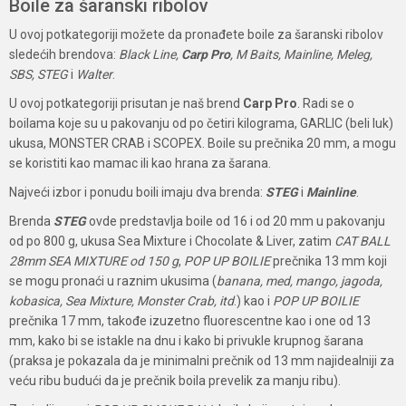
Boile za šaranski ribolov
U ovoj potkategoriji možete da pronađete boile za šaranski ribolov
sledećih brendova:
Black Line,
Carp Pro
, M Baits, Mainline, Meleg,
SBS, STEG
i
Walter
.
U ovoj potkategoriji prisutan je naš brend
Carp Pro
. Radi se o
boilama koje su u pakovanju od po četiri kilograma, GARLIC (beli luk)
ukusa, MONSTER CRAB i SCOPEX. Boile su prečnika 20 mm, a mogu
se koristiti kao mamac ili kao hrana za šarana.
Najveći izbor i ponudu boili imaju dva brenda:
STEG
i
Mainline
.
Brenda
STEG
ovde predstavlja boile od 16 i od 20 mm u pakovanju
od po 800 g, ukusa Sea Mixture i Chocolate & Liver, zatim
CAT BALL
28mm SEA MIXTURE od 150 g
,
POP UP BOILIE
prečnika 13 mm koji
se mogu pronaći u raznim ukusima (
banana, med, mango, jagoda,
kobasica, Sea Mixture, Monster Crab, itd
.) kao i
POP UP BOILIE
prečnika 17 mm, takođe izuzetno fluorescentne kao i one od 13
mm, kako bi se istakle na dnu i kako bi privukle krupnog šarana
(praksa je pokazala da je minimalni prečnik od 13 mm najidealniji za
veću ribu budući da je prečnik boila prevelik za manju ribu).