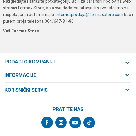
Razgledajte i istražite potkategoriju Boili za šaranski ribolov na web
stranici Formax Store, a za sva dodatna pitanja ili savet stojimo na
raspolaganju putem imajla
internetprodaja@formaxstore.com
kao i
putem broja telefona 064/647-81-86,
Vaš Formax Store
PODACI O KOMPANIJI
Formaxstore d.o.o
INFORMACIJE
O nama
Cara Dušana 47
KORISNIČKI SERVIS
21000 Novi Sad, Srbija
Zaposlenje
Uslovi korišćenja i prodaje
Saradnja
Telefon:
PRATITE NAS
Politika privatnosti
064/647-81-86
Kontakt
Kako kupiti
Najčešća pitanja
Email:
Isporuka
internetprodaja@formaxstore.com
Radnje
Načini plaćanja