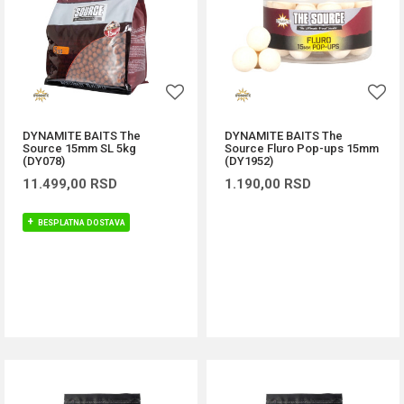
DYNAMITE BAITS The
DYNAMITE BAITS The
Source 15mm SL 5kg
Source Fluro Pop-ups 15mm
(DY078)
(DY1952)
11.499,00
RSD
1.190,00
RSD
BESPLATNA DOSTAVA
DODAJ U KORPU
DODAJ U KORPU