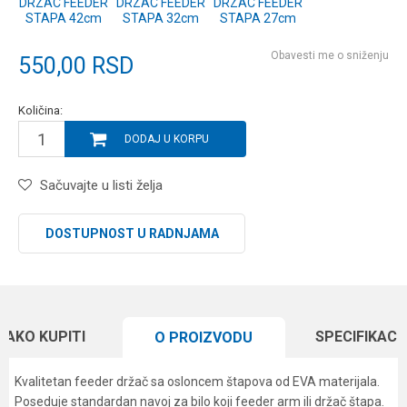
DRZAC FEEDER
DRZAC FEEDER
DRZAC FEEDER
STAPA 42cm
STAPA 32cm
STAPA 27cm
Obavesti me o sniženju
550,00
RSD
Količina:
DODAJ U KORPU
Sačuvajte u listi želja
DOSTUPNOST U RADNJAMA
KAKO KUPITI
SPECIFIKACI
O PROIZVODU
Kvalitetan feeder držač sa osloncem štapova od EVA materijala.
Poseduje standardan navoj za bilo koji feeder arm ili držač štapa.