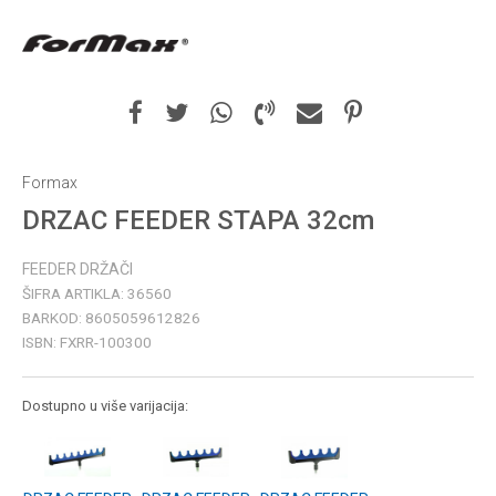
Formax
DRZAC FEEDER STAPA 32cm
FEEDER DRŽAČI
ŠIFRA ARTIKLA:
36560
BARKOD:
8605059612826
ISBN:
FXRR-100300
Dostupno u više varijacija: