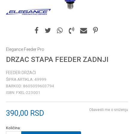
Elegance Feeder Pro
DRZAC STAPA FEEDER ZADNJI
FEEDER DRŽAČI
ŠIFRA ARTIKLA:
49999
BARKOD:
8605059603794
ISBN:
FXEL-223001
Obavesti me o sniženju
390,00
RSD
Količina: