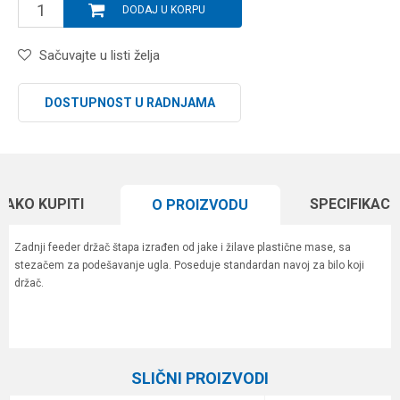
DODAJ U KORPU
Sačuvajte u listi želja
DOSTUPNOST U RADNJAMA
KAKO KUPITI
SPECIFIKACI
O PROIZVODU
Zadnji feeder držač štapa izrađen od jake i žilave plastične mase, sa
stezačem za podešavanje ugla. Poseduje standardan navoj za bilo koji
držač.
Karakteristika
Vrednost
Ime/Nadimak
Kategorija
Feeder držači
SLIČNI PROIZVODI
Brend
Elegance Feeder Pro