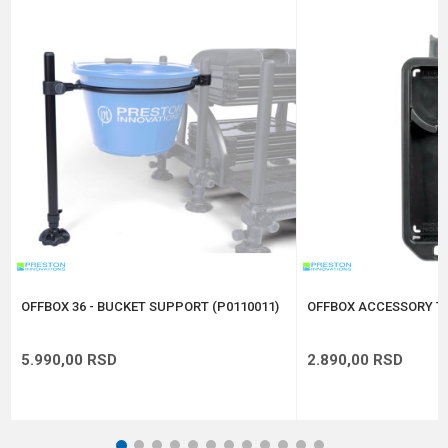
Email
Poruka
Anti-spam zaštita - izračunajte koliko je 6 - 1 :
POŠALJI
OFFBOX 36 - BUCKET SUPPORT (P0110011)
OFFBOX ACCESSORY TR
5.990,00
RSD
2.890,00
RSD