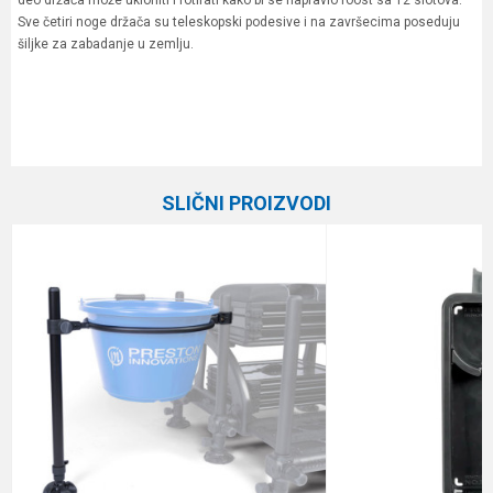
deo držača može ukloniti i rotirati kako bi se napravio roost sa 12 slotova.
Sve četiri noge držača su teleskopski podesive i na završecima poseduju
šiljke za zabadanje u zemlju.
Karakteristika
Vrednost
Ime/Nadimak
Kategorija
Feeder držači
SLIČNI PROIZVODI
Brend
Preston
Email
Poruka
Anti-spam zaštita - izračunajte koliko je 2 + 3 :