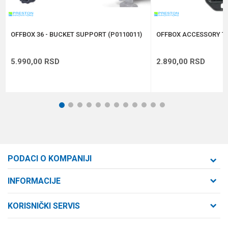
POŠALJI
OFFBOX 36 - BUCKET SUPPORT (P0110011)
OFFBOX ACCESSORY TR
5.990,00
RSD
2.890,00
RSD
1
2
3
4
5
6
7
8
9
10
11
12
PODACI O KOMPANIJI
Formaxstore d.o.o
INFORMACIJE
O nama
Cara Dušana 47
KORISNIČKI SERVIS
21000 Novi Sad, Srbija
Zaposlenje
Uslovi korišćenja i prodaje