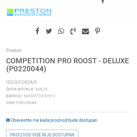
Preston
COMPETITION PRO ROOST - DELUXE
(P0220044)
FEEDER DRŽAČI
ŠIFRA ARTIKLA:
56629
BARKOD:
5055977472911
ISBN:
P0220044
Obavestite me kada proizvod bude dostupan
PROIZVOD VIŠE NIJE DOSTUPAN