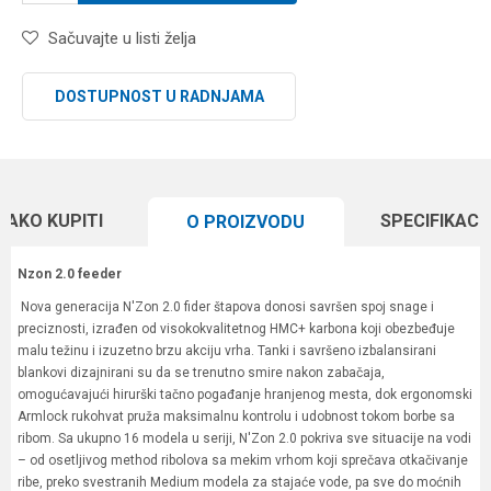
Sačuvajte u listi želja
DOSTUPNOST U RADNJAMA
KAKO KUPITI
SPECIFIKACI
O PROIZVODU
Nzon 2.0 feeder
Nova generacija N'Zon 2.0 fider štapova donosi savršen spoj snage i
preciznosti, izrađen od visokokvalitetnog HMC+ karbona koji obezbeđuje
malu težinu i izuzetno brzu akciju vrha. Tanki i savršeno izbalansirani
blankovi dizajnirani su da se trenutno smire nakon zabačaja,
omogućavajući hirurški tačno pogađanje hranjenog mesta, dok ergonomski
Armlock rukohvat pruža maksimalnu kontrolu i udobnost tokom borbe sa
ribom. Sa ukupno 16 modela u seriji, N'Zon 2.0 pokriva sve situacije na vodi
– od osetljivog method ribolova sa mekim vrhom koji sprečava otkačivanje
ribe, preko svestranih Medium modela za stajaće vode, pa sve do moćnih