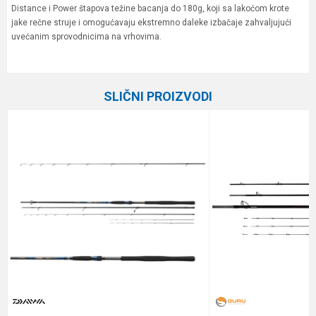
Distance i Power štapova težine bacanja do 180g, koji sa lakoćom krote
jake rečne struje i omogućavaju ekstremno daleke izbačaje zahvaljujući
uvećanim sprovodnicima na vrhovima.
Karakteristika
Vrednost
Ime/Nadimak
Kategorija
Feeder štapovi
SLIČNI PROIZVODI
Težina bacanja
30 g
Email
Feeder vrhovi
1.0, 1.5 i 2.0 oz
Transp. dužina
145 cm
Poruka
Brend
Daiwa
Dužina
2.70 m
Težina
159 g
Anti-spam zaštita - izračunajte koliko je 6 - 1 :