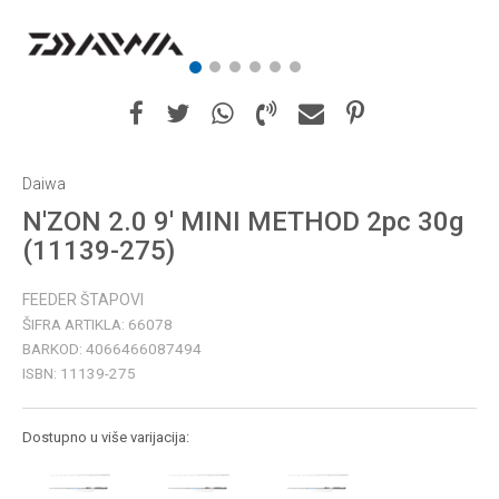
1
2
3
4
5
6
Daiwa
N'ZON 2.0 9' MINI METHOD 2pc 30g
(11139-275)
FEEDER ŠTAPOVI
ŠIFRA ARTIKLA:
66078
BARKOD:
4066466087494
ISBN:
11139-275
Dostupno u više varijacija: