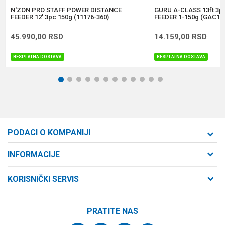
POŠALJI
N'ZON PRO STAFF POWER DISTANCE
GURU A-CLASS 13ft 3
FEEDER 12' 3pc 150g (11176-360)
FEEDER 1-150g (GAC12
45.990,00
RSD
14.159,00
RSD
BESPLATNA DOSTAVA
BESPLATNA DOSTAVA
1
2
3
4
5
6
7
8
9
10
11
12
PODACI O KOMPANIJI
Formaxstore d.o.o
INFORMACIJE
O nama
Cara Dušana 47
KORISNIČKI SERVIS
21000 Novi Sad, Srbija
Zaposlenje
Uslovi korišćenja i prodaje
Saradnja
Telefon:
PRATITE NAS
Politika privatnosti
064/647-81-86
Kontakt