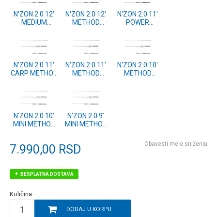
N'ZON 2.0 12'
N'ZON 2.0 12'
N'ZON 2.0 11'
MEDIUM
METHOD
POWER
FEEDER 3pc
FEEDER 2pc
METHOD
80g (11139-
60g (11139-
FEEDER 3pc
365)
360)
80g (11139-
336)
N'ZON 2.0 11'
N'ZON 2.0 11'
N'ZON 2.0 10'
CARP METHOD
METHOD
METHOD
FEEDER 2pc
FEEDER 2pc
FEEDER 2pc
70g (11139-
50g (11139-
60g (11139-
335)
330)
305)
N'ZON 2.0 10'
N'ZON 2.0 9'
MINI METHOD
MINI METHOD
2pc 40g
2pc 30g
(11139-300)
(11139-275)
Obavesti me o sniženju
7.990,00
RSD
BESPLATNA DOSTAVA
Količina:
DODAJ U KORPU