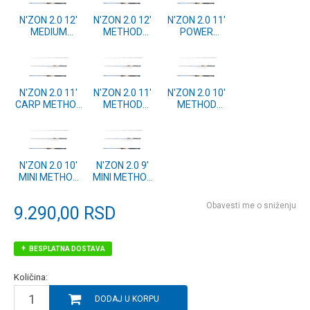
N'ZON 2.0 12'
N'ZON 2.0 12'
N'ZON 2.0 11'
MEDIUM
METHOD
POWER
FEEDER 3pc
FEEDER 2pc
METHOD
80g (11139-
60g (11139-
FEEDER 3pc
365)
360)
80g (11139-
336)
N'ZON 2.0 11'
N'ZON 2.0 11'
N'ZON 2.0 10'
CARP METHOD
METHOD
METHOD
FEEDER 2pc
FEEDER 2pc
FEEDER 2pc
70g (11139-
50g (11139-
60g (11139-
335)
330)
305)
N'ZON 2.0 10'
N'ZON 2.0 9'
MINI METHOD
MINI METHOD
2pc 40g
2pc 30g
(11139-300)
(11139-275)
Obavesti me o sniženju
9.290,00
RSD
BESPLATNA DOSTAVA
Količina:
DODAJ U KORPU