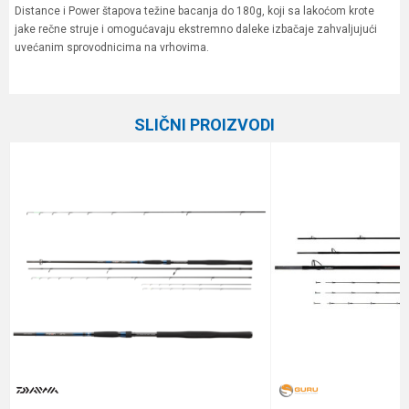
Distance i Power štapova težine bacanja do 180g, koji sa lakoćom krote
jake rečne struje i omogućavaju ekstremno daleke izbačaje zahvaljujući
uvećanim sprovodnicima na vrhovima.
Karakteristika
Vrednost
Ime/Nadimak
Kategorija
Feeder štapovi
SLIČNI PROIZVODI
Težina bacanja
70 g
Email
Feeder vrhovi
1.5, 2.0 i 3.0 oz
Brend
Daiwa
Poruka
Dužina
3.35 m
Težina
215 g
Anti-spam zaštita - izračunajte koliko je 6 - 1 :