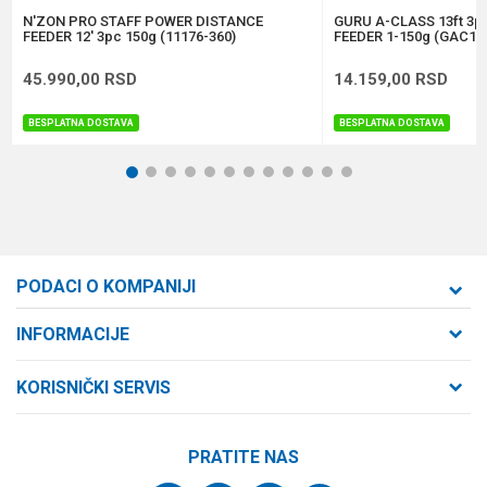
POŠALJI
N'ZON PRO STAFF POWER DISTANCE
GURU A-CLASS 13ft 3
FEEDER 12' 3pc 150g (11176-360)
FEEDER 1-150g (GAC12
45.990,00
RSD
14.159,00
RSD
BESPLATNA DOSTAVA
BESPLATNA DOSTAVA
1
2
3
4
5
6
7
8
9
10
11
12
PODACI O KOMPANIJI
Formaxstore d.o.o
INFORMACIJE
O nama
Cara Dušana 47
KORISNIČKI SERVIS
21000 Novi Sad, Srbija
Zaposlenje
Uslovi korišćenja i prodaje
Saradnja
Telefon:
PRATITE NAS
Politika privatnosti
064/647-81-86
Kontakt