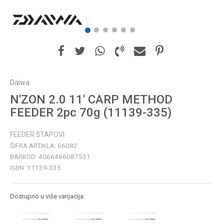
1
2
3
4
5
6
Daiwa
N'ZON 2.0 11' CARP METHOD
FEEDER 2pc 70g (11139-335)
FEEDER ŠTAPOVI
ŠIFRA ARTIKLA:
66082
BARKOD:
4066466087531
ISBN:
11139-335
Dostupno u više varijacija: