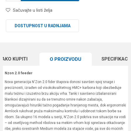
Sačuvajte u listi želja
DOSTUPNOST U RADNJAMA
KAKO KUPITI
SPECIFIKACI
O PROIZVODU
Nzon 2.0 feeder
Nova generacija N'Zon 2.0 fider štapova donosi savršen spoj snage i
preciznosti, izrađen od visokokvalitetnog HMC+ karbona koji obezbeđuje
malu težinu i izuzetno brzu akciju vrha. Tanki i savršeno izbalansirani
blankovi dizajnirani su da se trenutno smire nakon zabačaja,
omogućavajući hirurški tačno pogađanje hranjenog mesta, dok ergonomski
Armlock rukohvat pruža maksimalnu kontrolu i udobnost tokom borbe sa
ribom. Sa ukupno 16 modela u seriji, N'Zon 2.0 pokriva sve situacije na vodi
– od osetljivog method ribolova sa mekim vrhom koji sprečava otkačivanje
ribe, preko svestranih Medium modela za stajaće vode, pa sve do moćnih