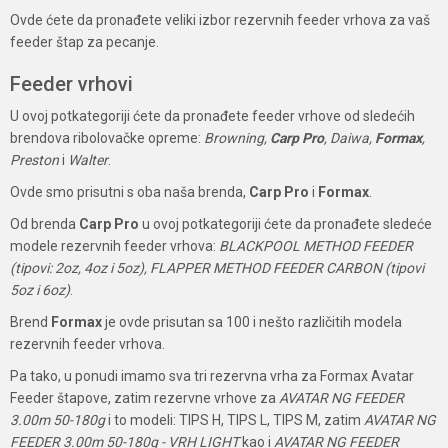
Ovde ćete da pronađete veliki izbor rezervnih feeder vrhova za vaš
feeder štap za pecanje.
Feeder vrhovi
U ovoj potkategoriji ćete da pronađete feeder vrhove od sledećih
brendova ribolovačke opreme:
Browning,
Carp Pro
, Daiwa,
Formax
,
Preston
i
Walter
.
Ovde smo prisutni s oba naša brenda,
Carp Pro
i
Formax
.
Od brenda
Carp Pro
u ovoj potkategoriji ćete da pronađete sledeće
modele rezervnih feeder vrhova:
BLACKPOOL METHOD FEEDER
(tipovi: 2oz, 4oz i 5oz), FLAPPER METHOD FEEDER CARBON (tipovi
5oz i 6oz)
.
Brend
Formax
je ovde prisutan sa 100 i nešto različitih modela
rezervnih feeder vrhova.
Pa tako, u ponudi imamo sva tri rezervna vrha za Formax Avatar
Feeder štapove, zatim rezervne vrhove za
AVATAR NG FEEDER
3.00m 50-180g
i to modeli: TIPS H, TIPS L, TIPS M, zatim
AVATAR NG
FEEDER 3.00m 50-180g - VRH LIGHT
kao i
AVATAR NG FEEDER