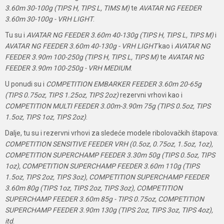
3.60m 30-100g (TIPS H, TIPS L, TIMS M)
te
AVATAR NG FEEDER
3.60m 30-100g - VRH LIGHT
.
Tu su i
AVATAR NG FEEDER 3.60m 40-130g (TIPS H, TIPS L, TIPS M)
i
AVATAR NG FEEDER 3.60m 40-130g - VRH LIGHT
kao i
AVATAR NG
FEEDER 3.90m 100-250g (TIPS H, TIPS L, TIPS M)
te
AVATAR NG
FEEDER 3.90m 100-250g - VRH MEDIUM
.
U ponudi su i
COMPETITION EMBARKER FEEDER 3.60m 20-65g
(TIPS 0.75oz, TIPS 1.25oz, TIPS 2oz)
rezervni vrhovi kao i
COMPETITION MULTI FEEDER 3.00m-3.90m 75g (TIPS 0.5oz, TIPS
1.5oz, TIPS 1oz, TIPS 2oz)
.
Dalje, tu su i rezervni vrhovi za sledeće modele ribolovačkih štapova:
COMPETITION SENSITIVE FEEDER VRH (0.5oz, 0.75oz, 1.5oz, 1oz),
COMPETITION SUPERCHAMP FEEDER 3.30m 50g (TIPS 0.5oz, TIPS
1oz), COMPETITION SUPERCHAMP FEEDER 3.60m 110g (TIPS
1.5oz, TIPS 2oz, TIPS 3oz), COMPETITION SUPERCHAMP FEEDER
3.60m 80g (TIPS 1oz, TIPS 2oz, TIPS 3oz), COMPETITION
SUPERCHAMP FEEDER 3.60m 85g - TIPS 0.75oz, COMPETITION
SUPERCHAMP FEEDER 3.90m 130g (TIPS 2oz, TIPS 3oz, TIPS 4oz),
itd
.