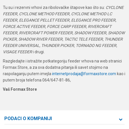
Tu su i rezervni vrhovi za ribolovačke štapove kao što su:
CYCLONE
FEEDER, CYCLONE METHOD FEEDER, CYCLONE METHOD LC
FEEDER, ELEGANCE PELLET FEEDER, ELEGANCE PRO FEEDER,
FORCE ACTIVE FEEDER, FORCE CARP FEEDER, RIVERCRAFT
FEEDER, RIVERCRAFT POWER FEEDER, SHADOW FEEDER, SHADOW
PICKER, SHADOW RIVER FEEDER, TACTIC TELE FEEDER, THUNDER
FEEDER UNIVERSAL, THUNDER PICKER, TORNADO NG FEEDER,
VISAGE FEEDER
i drugi.
Razgledajte i istražite potkategoriju feeder vrhova na web stranici
Formax Store, a za sva dodatna pitanja ili savet stojimo na
raspolaganju putem imejla
internetprodaja@formaxstore.com
kao i
putem broja telefona 064/647-81-86,
Vaš Formax Store
PODACI O KOMPANIJI
Formaxstore d.o.o