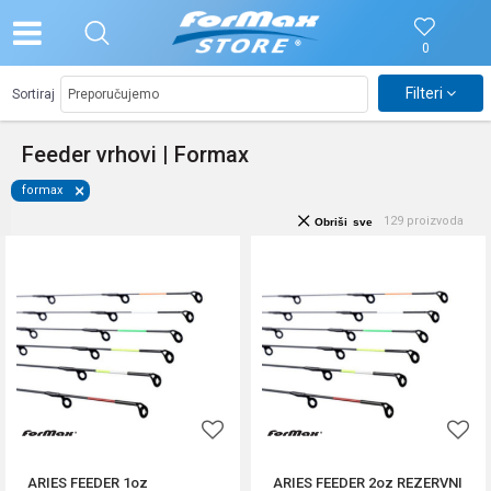
0
Filteri
Sortiraj
Feeder vrhovi | Formax
formax
129
proizvoda
Obriši sve
ARIES FEEDER 1oz
ARIES FEEDER 2oz REZERVNI