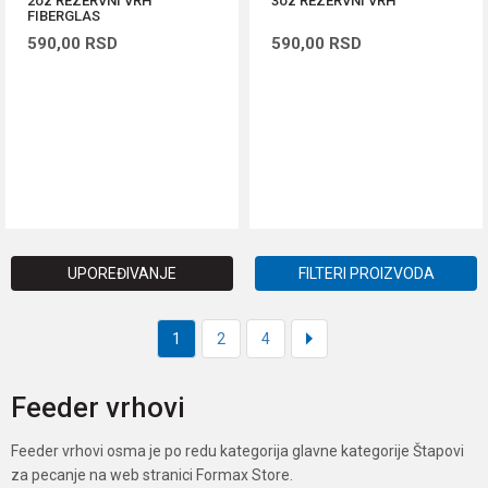
2oz REZERVNI VRH
3oz REZERVNI VRH
FIBERGLAS
590,00
RSD
590,00
RSD
DODAJ U KORPU
DODAJ U KORPU
UPOREĐIVANJE
FILTERI PROIZVODA
1
2
4
Feeder vrhovi
Feeder vrhovi osma je po redu kategorija glavne kategorije Štapovi
za pecanje na web stranici Formax Store.