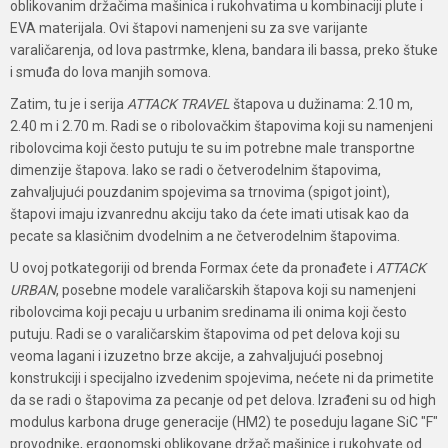
oblikovanim držačima mašinica i rukohvatima u kombinaciji plute i
EVA materijala. Ovi štapovi namenjeni su za sve varijante
varaličarenja, od lova pastrmke, klena, bandara ili bassa, preko štuke
i smuđa do lova manjih somova.
Zatim, tu je i serija
ATTACK TRAVEL
štapova u dužinama: 2.10 m,
2.40 m i 2.70 m. Radi se o ribolovačkim štapovima koji su namenjeni
ribolovcima koji često putuju te su im potrebne male transportne
dimenzije štapova. Iako se radi o četverodelnim štapovima,
zahvaljujući pouzdanim spojevima sa trnovima (spigot joint),
štapovi imaju izvanrednu akciju tako da ćete imati utisak kao da
pecate sa klasičnim dvodelnim a ne četverodelnim štapovima.
U ovoj potkategoriji od brenda Formax ćete da pronađete i
ATTACK
URBAN
, posebne modele varaličarskih štapova koji su namenjeni
ribolovcima koji pecaju u urbanim sredinama ili onima koji često
putuju. Radi se o varaličarskim štapovima od pet delova koji su
veoma lagani i izuzetno brze akcije, a zahvaljujući posebnoj
konstrukciji i specijalno izvedenim spojevima, nećete ni da primetite
da se radi o štapovima za pecanje od pet delova. Izrađeni su od high
modulus karbona druge generacije (HM2) te poseduju lagane SiC "F"
provodnike, ergonomski oblikovane držač mašinice i rukohvate od