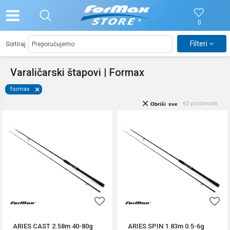
0
Filteri
Sortiraj
Varaličarski štapovi | Formax
formax
62
proizvoda
Obriši sve
ARIES CAST 2.58m 40-80g
ARIES SPIN 1.83m 0.5-6g