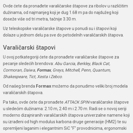
Ovde ćete da pronađete varaličarske štapove za ribolov u različitim
dužinama, od najmanjeg koji je dug 1.68 m pa do najdužeg koji
doseže više od tri metra, tačnije 3.30 m.
Uz teleskopske varaličarske štapove u ponudi su i štapovi koji
dolaze u jednom delu pa sve do petodelnih varaličarskih štapova.
Varaličarski štapovi
U ovoj potkategoriji ćete da pronađete varaličarske štapove za
pecanje sledećih brendova:
Abu Garcia, Berkley, Black Cat,
Cormoran, Daiwa,
Formax
, Greys, Mitchell, Penn, Quantum,
Shakespeare, Tict, Xesta i Zebco
.
Od našeg brenda
Formax
možemo da ponudimo veliki broj modela
varaličarskih štapova.
Pa tako, ovde ćete da pronađete
ATTACK SPIN
varaličarske štapove
u sledećim dužinama: 2.10 m, 2.40 m i 2.70 m. Radi se o novoj seriji
moderno dizajniranih varaličarskih štapova univerzalne namene koji
su izrađeni od high modulus karbona druge generacije (HM2) te su
opremljeni laganim i elegantnim SiC "F" provodnicima, ergonomski