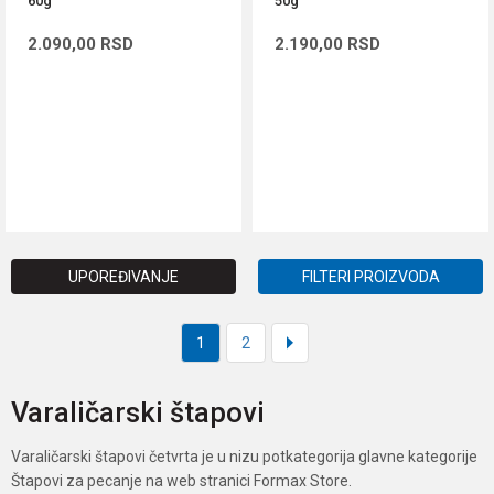
60g
50g
2.090,00
RSD
2.190,00
RSD
DODAJ U KORPU
DODAJ U KORPU
UPOREĐIVANJE
FILTERI PROIZVODA
1
2
Varaličarski štapovi
Varaličarski štapovi četvrta je u nizu potkategorija glavne kategorije
Štapovi za pecanje na web stranici Formax Store.