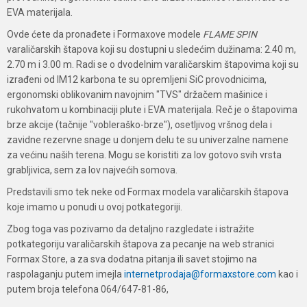
EVA materijala.
Ovde ćete da pronađete i Formaxove modele
FLAME SPIN
varaličarskih štapova koji su dostupni u sledećim dužinama: 2.40 m,
2.70 m i 3.00 m. Radi se o dvodelnim varaličarskim štapovima koji su
izrađeni od IM12 karbona te su opremljeni SiC provodnicima,
ergonomski oblikovanim navojnim "TVS" držačem mašinice i
rukohvatom u kombinaciji plute i EVA materijala. Reč je o štapovima
brze akcije (tačnije "vobleraško-brze"), osetljivog vršnog dela i
zavidne rezervne snage u donjem delu te su univerzalne namene
za većinu naših terena. Mogu se koristiti za lov gotovo svih vrsta
grabljivica, sem za lov najvećih somova.
Predstavili smo tek neke od Formax modela varaličarskih štapova
koje imamo u ponudi u ovoj potkategoriji.
Zbog toga vas pozivamo da detaljno razgledate i istražite
potkategoriju varaličarskih štapova za pecanje na web stranici
Formax Store, a za sva dodatna pitanja ili savet stojimo na
raspolaganju putem imejla
internetprodaja@formaxstore.com
kao i
putem broja telefona 064/647-81-86,