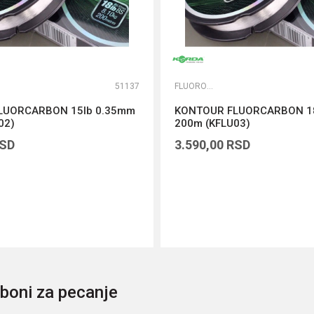
51137
FLUOROKARBONI
LUORCARBON 15lb 0.35mm
KONTOUR FLUORCARBON 18
02)
200m (KFLU03)
SD
3.590,00
RSD
DODAJ U KORPU
DODAJ U KORPU
boni za pecanje