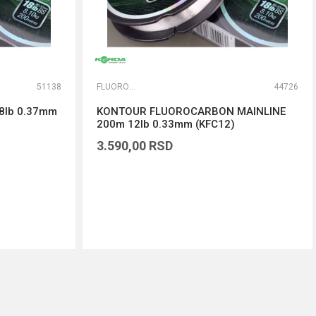
51138
FLUOROKARBONI
44726
lb 0.37mm
KONTOUR FLUOROCARBON MAINLINE
200m 12lb 0.33mm (KFC12)
3.590,00
RSD
DODAJ U KORPU