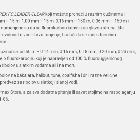
EX FC LEADER CLEAR
koji možete pronaći u raznim dužinama i
mm – 15 m, 1.00 mm – 15 m, 0.16 mm – 150 m, 0.36 mm – 150 m i
namenjene su da se fluorokarbon koristi kao glavna struna, što
rovidnost u vodi i brzo tonjenje, budući da se radi o tonućim
ene.
 dužinama: od 50 m – 0.14 mm, 0.16 mm, 0.18 mm, 0.20 mm, 0.23 mm,
o fluorokarbonu koji je napravljen od 100 % fluorougljeničnog
a ribolov u slatkim vodama ali i na moru.
olov na bakalara, halibut, tune, coalfisha i dr. i razne veličine
redvez za ribolov u slatkoj i slanoj vodi.
ax Store, a za sva dodatna pitanja ili savet stojimo na raspolaganju
1-86,