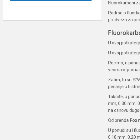
Fluorokarboni za
Radi se o fluork
predveza za pec
Fluorokarb
U ovoj potkateg
U ovoj potkateg
Recimo, u ponu
veoma otporna na
Zatim, tu su
SP
pecanje u bistr
Takođe, u ponu
mm, 0.30 mm, 0.
na osnovu dugogo
Od brenda
Fox
m
U ponudi su i f
0.18 mm, 0.20 m