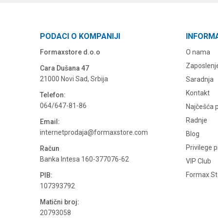
PODACI O KOMPANIJI
INFORM
Formaxstore d.o.o
O nama
Zaposlenj
Cara Dušana 47
21000 Novi Sad, Srbija
Saradnja
Kontakt
Telefon:
064/647-81-86
Najčešća p
Radnje
Email:
internetprodaja@formaxstore.com
Blog
Privilege 
Račun
Banka Intesa 160-377076-62
VIP Club
Formax Sto
PIB:
107393792
Matični broj:
20793058