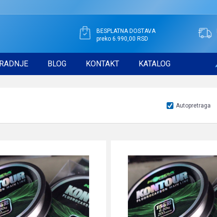
BESPLATNA DOSTAVA
preko 6.990,00 RSD
RADNJE
BLOG
KONTAKT
KATALOG
Autopretraga