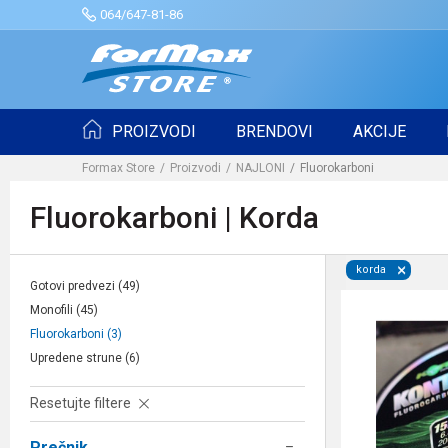
064/647-81-86
PROIZVODI
BRENDOVI
AKCIJE
Formax Store
Proizvodi
NAJLONI
Fluorokarboni
Fluorokarboni | Korda
korda
Gotovi predvezi
(49)
Monofili
(45)
Fluorokarboni
(3)
Upredene strune
(6)
Resetujte filtere
Prečnik