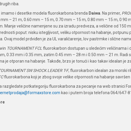
drugih riba.
di imamo i desetke modela fluorokarbona brenda
Daiwa
. Na primer,
PROR
5 mm – 21 m, 0.60 mm – 15 m, 0.70 mm – 15 m, 0.80 mm – 15 m, 0.90 
. Manje veličine namenjene su za izradu predveza, a veličine od 150 m 
dnosti poput: nisku istegljivost, veliku otpornost na habanje, potpunu p
. Ovaj model prdviđen je za UL varaličarenje, lov pastrmke i slične nam
iwin
TOURNAMENT FCL
fluorokarbon dostupan u sledećim veličinama i
m, 0.33 mm i 0.35 mm, zatim 0.45 mm – 28 m i 0.50 mm – 21 m. Radi se 
ma je otporan na habanje. Takođe, brzo je tonući i kao takav idealan je z
TOURNAMENT SW SHOCK LEADER T-F
, fluorokarbon idealan za morski rib
FC
fluorokarbona koji je zbog svoje velike otpornosti na habanje savršen p
 razgledate potkategoriju fluorokarbona za pecanje na web stranici Form
ternetprodaja@formaxstore.com
kao i putem broja telefona 064/647-8
ore