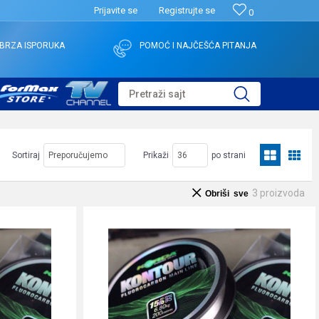
Prijavite se
Registrujte se
0
BRZA ISPORUKA
POMOĆ I NAJČEŠĆA PITANJA
Pretraži sajt
Sortiraj
Prikaži
po strani
3
proizvoda
Obriši sve