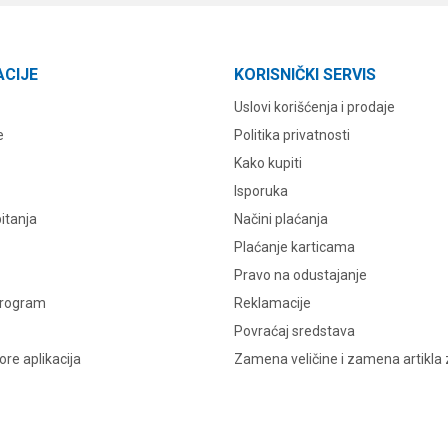
ACIJE
KORISNIČKI SERVIS
Uslovi korišćenja i prodaje
e
Politika privatnosti
Kako kupiti
Isporuka
itanja
Načini plaćanja
Plaćanje karticama
Pravo na odustajanje
program
Reklamacije
Povraćaj sredstava
re aplikacija
Zamena veličine i zamena artikla 