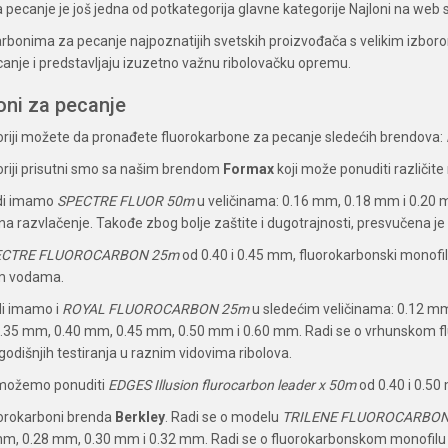
 pecanje je još jedna od potkategorija glavne kategorije Najloni na web 
arbonima za pecanje najpoznatijih svetskih proizvođača s velikim izboro
anje i predstavljaju izuzetno važnu ribolovačku opremu.
oni za pecanje
oriji možete da pronađete fluorokarbone za pecanje sledećih brendova:
oriji prisutni smo sa našim brendom
Formax
koji može ponuditi različit
di imamo
SPECTRE FLUOR 50m
u veličinama: 0.16 mm, 0.18 mm i 0.20 m
 razvlačenje. Takođe zbog bolje zaštite i dugotrajnosti, presvučena je
ECTRE FLUOROCARBON 25m
od 0.40 i 0.45 mm, fluorokarbonski monofili k
im vodama.
di imamo i
ROYAL FLUOROCARBON 25m
u sledećim veličinama: 0.12 m
35 mm, 0.40 mm, 0.45 mm, 0.50 mm i 0.60 mm. Radi se o vrhunskom flu
dišnjih testiranja u raznim vidovima ribolova.
ožemo ponuditi
EDGES Illusion flurocarbon leader x 50m
od 0.40 i 0.5
luorokarboni brenda
Berkley
. Radi se o modelu
TRILENE FLUOROCARBON
m, 0.28 mm, 0.30 mm i 0.32 mm. Radi se o fluorokarbonskom monofilu za 