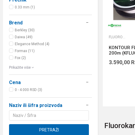
0.33 mm (1)
Brend
Berkley (30)
FLUOROKARBONI
Daiwa (49)
Elegance Method (4)
KONTOUR F
Formax (11)
200m (KFLU
Fox (2)
3.590,00
R
Prikažite više
Cena
0 - 4.000 RSD (3)
Naziv ili šifra proizvoda
Fluorokar
PRETRAŽI