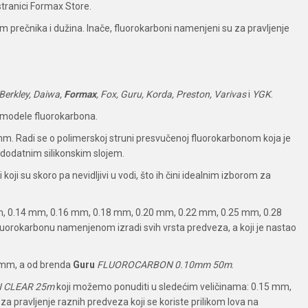
stranici Formax Store.
m prečnika i dužina. Inače, fluorokarboni namenjeni su za pravljenje
Berkley, Daiwa,
Formax
, Fox, Guru, Korda, Preston, Varivas
i
YGK
.
e modele fluorokarbona.
m. Radi se o polimerskoj struni presvučenoj fluorokarbonom koja je
 dodatnim silikonskim slojem.
oji su skoro pa nevidljivi u vodi, što ih čini idealnim izborom za
m, 0.14 mm, 0.16 mm, 0.18 mm, 0.20 mm, 0.22 mm, 0.25 mm, 0.28
orokarbonu namenjenom izradi svih vrsta predveza, a koji je nastao
0 mm, a od brenda
Guru
FLUOROCARBON 0.10mm 50m
.
 CLEAR 25m
koji možemo ponuditi u sledećim veličinama: 0.15 mm,
pravljenje raznih predveza koji se koriste prilikom lova na