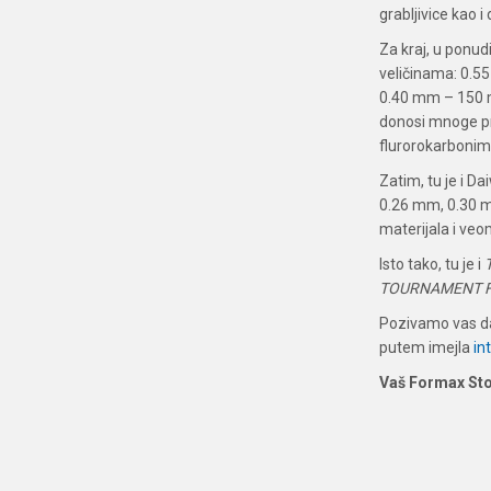
grabljivice kao i 
Za kraj, u ponu
veličinama: 0.5
0.40 mm – 150 m
donosi mnoge pre
flurorokarbonima
Zatim, tu je i Da
0.26 mm, 0.30 m
materijala i veo
Isto tako, tu je i
TOURNAMENT 
Pozivamo vas da
putem imejla
in
Vaš Formax St