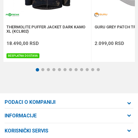
Anti-spam zaštita - izračunajte koliko je 9 - 4 :
POŠALJI
THERMOLITE PUFFER JACKET DARK KAMO
GURU GREY PATCH TRU
XL (KCL802)
18.490,00
RSD
2.099,00
RSD
BESPLATNA DOSTAVA
1
2
3
4
5
6
7
8
9
10
11
12
PODACI O KOMPANIJI
Formaxstore d.o.o
INFORMACIJE
O nama
Cara Dušana 47
KORISNIČKI SERVIS
21000 Novi Sad, Srbija
Zaposlenje