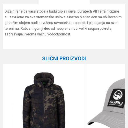
Dizajnirane da vaša stopala budu topla i suva, Duratech All Terrain čizme
su savršene za sve vremenske uslove. Snažan ojačan đon sa oblikovanim
gazećim slojem nudi savršenu ravnotežu udobnosti i prijanjanja na svim
terenima. Robusni gornji deo od neoprena nudi veliki raspon pokreta,
zadržavajući veoma važnu vodootpornost.
Karakteristika
Vrednost
Ime/Nadimak
Kategorija
Garderoba
SLIČNI PROIZVODI
Brend
Preston
Email
Poruka