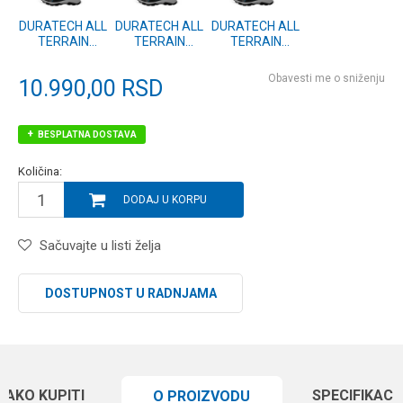
DURATECH ALL
DURATECH ALL
DURATECH ALL
TERRAIN
TERRAIN
TERRAIN
BOOTS - 11/45
BOOTS - 10/44
BOOTS - 12/46
(P0200529)
(P0200528)
(P0200530)
Obavesti me o sniženju
10.990,00
RSD
BESPLATNA DOSTAVA
Količina:
DODAJ U KORPU
Sačuvajte u listi želja
DOSTUPNOST U RADNJAMA
KAKO KUPITI
SPECIFIKACI
O PROIZVODU