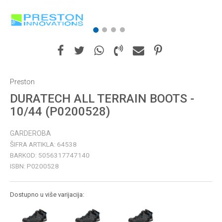
1
2
3
4
Preston
DURATECH ALL TERRAIN BOOTS -
10/44 (P0200528)
GARDEROBA
ŠIFRA ARTIKLA:
64538
BARKOD:
5056317747140
ISBN:
P0200528
Dostupno u više varijacija: