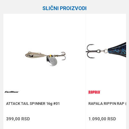
Kategorija
Glavinjare
SLIČNI PROIZVODI
Brend
Cat Fighter
Email
Dužina
5.5 cm
Težina
23 g
Poruka
Anti-spam zaštita - izračunajte koliko je 4 + 1 :
POŠALJI
ATTACK TAIL SPINNER 16g #01
RAPALA RIPPIN RAP (R
399,00
RSD
1.090,00
RSD