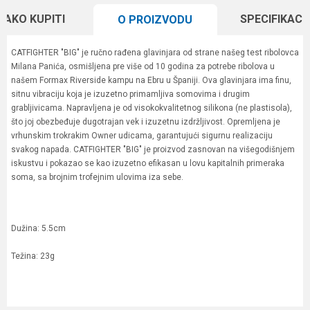
KAKO KUPITI
SPECIFIKACI
O PROIZVODU
CATFIGHTER "BIG" je ručno rađena glavinjara od strane našeg test ribolovca
Milana Panića, osmišljena pre više od 10 godina za potrebe ribolova u
našem Formax Riverside kampu na Ebru u Španiji. Ova glavinjara ima finu,
sitnu vibraciju koja je izuzetno primamljiva somovima i drugim
grabljivicama. Napravljena je od visokokvalitetnog silikona (ne plastisola),
što joj obezbeđuje dugotrajan vek i izuzetnu izdržljivost. Opremljena je
vrhunskim trokrakim Owner udicama, garantujući sigurnu realizaciju
svakog napada. CATFIGHTER "BIG" je proizvod zasnovan na višegodišnjem
iskustvu i pokazao se kao izuzetno efikasan u lovu kapitalnih primeraka
soma, sa brojnim trofejnim ulovima iza sebe.
Dužina: 5.5cm
Težina: 23g
Karakteristika
Vrednost
Ime/Nadimak