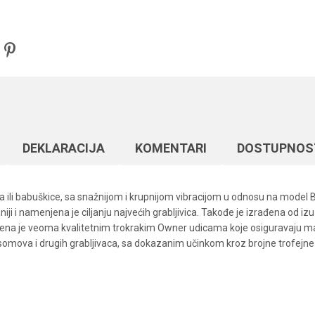
DEKLARACIJA
KOMENTARI
DOSTUPNOS
li babuškice, sa snažnijom i krupnijom vibracijom u odnosu na model BI
 i namenjena je ciljanju najvećih grabljivica. Takođe je izrađena od izu
mljena je veoma kvalitetnim trokrakim Owner udicama koje osiguravaju 
somova i drugih grabljivaca, sa dokazanim učinkom kroz brojne trofejne