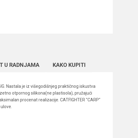
T U RADNJAMA
KAKO KUPITI
G. Nastala je iz višegodišnjeg praktičnog iskustva
zetno otpornog silikona(ne plastisola), pružajući
maksimalan procenat realizacije. CATFIGHTER "CARP"
 ulove.