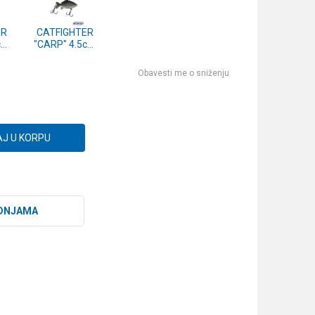
ER
CATFIGHTER
cm
"CARP" 4.5cm
9g S
Obavesti me o sniženju
J U KORPU
DNJAMA