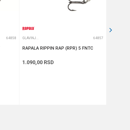
64858
GLAVINJARE
64857
GLAVINJARE
RAPALA RIPPIN RAP (RPR) 5 FNTC
ATTACK T
1.090,00
RSD
449,00
R
DODAJ U KORPU