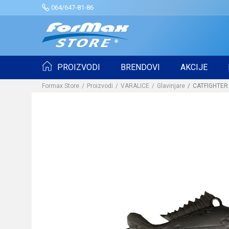
064/647-81-86
PROIZVODI
BRENDOVI
AKCIJE
Formax Store
Proizvodi
VARALICE
Glavinjare
CATFIGHTER 