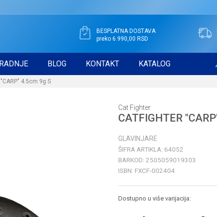
BESPLATNA DOSTAVA
preko 6.990,00 RSD
RADNJE
BLOG
KONTAKT
KATALOG
"CARP" 4.5cm 9g S
Cat Fighter
CATFIGHTER "CARP"
GLAVINJARE
ŠIFRA ARTIKLA:
64052
BARKOD:
2505059019303
ISBN:
FXCF-002404
Dostupno u više varijacija: