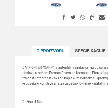
O PROIZVODU
SPECIFIKACIJЕ
CATFIGHTER "CARP" je autentična imitacija malog šarana i
ribolova u našem Formax Riverside kampu na Ebru u Španiji
trajnost i otpornost čak i pri najžešćim borbama. Opre
je posebno konstruisana za uspešno lovljenje kapitalnih 
Dužina: 4.5cm