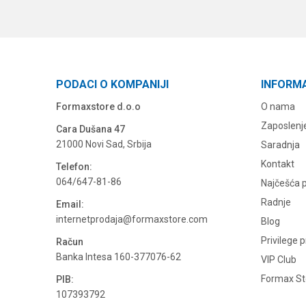
PODACI O KOMPANIJI
INFORM
Formaxstore d.o.o
O nama
Zaposlenj
Cara Dušana 47
21000 Novi Sad, Srbija
Saradnja
Kontakt
Telefon:
064/647-81-86
Najčešća p
Radnje
Email:
internetprodaja@formaxstore.com
Blog
Privilege 
Račun
Banka Intesa 160-377076-62
VIP Club
Formax Sto
PIB:
107393792