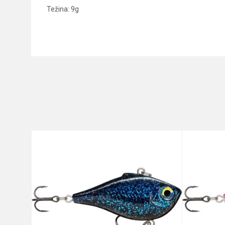
Težina: 9g
Karakteristika
Ime/Nadimak
Kategorija
Brend
Poruka
Dužina
Težina
Anti-spam zaštita - izračunajt
POŠALJI