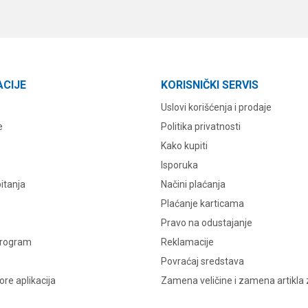
ACIJE
KORISNIČKI SERVIS
Uslovi korišćenja i prodaje
e
Politika privatnosti
Kako kupiti
Isporuka
itanja
Načini plaćanja
Plaćanje karticama
Pravo na odustajanje
program
Reklamacije
Povraćaj sredstava
re aplikacija
Zamena veličine i zamena artikla 