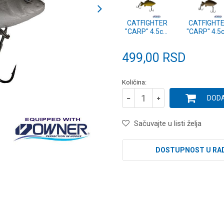
CATFIGHTER
CATFIGHT
"CARP" 4.5cm
"CARP" 4.5
9g BG
9g BB
499,00
RSD
Količina:
DODA
Sačuvajte u listi želja
DOSTUPNOST U RA