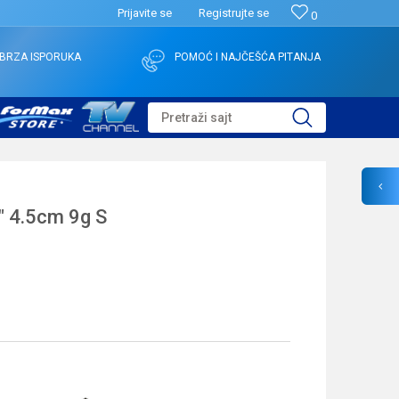
Prijavite se
Registrujte se
0
BRZA ISPORUKA
POMOĆ I NAJČEŠĆA PITANJA
Pretraži sajt
 4.5cm 9g S