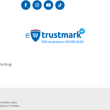
za drugi
koristite našu
ranici Politika