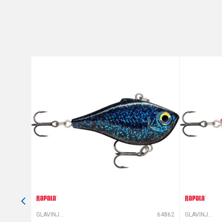
Poruka
Anti-spam zaštita - izračunaj
POŠALJI
63675
GLAVINJARE
64862
GLAVINJARE