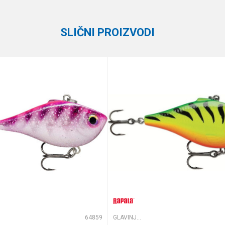
SLIČNI PROIZVODI
te koliko je 4 + 1 :
64859
GLAVINJARE