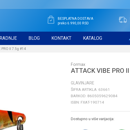
BESPLATNA DOSTAVA
preko 6.990,00 RSD
RADNJE
BLOG
KONTAKT
KATALOG
 PRO II 7.5g #14
Formax
ATTACK VIBE PRO II
GLAVINJARE
ŠIFRA ARTIKLA:
63661
BARKOD:
8605059629084
ISBN:
FXAT-190714
Dostupno u više varijacija: