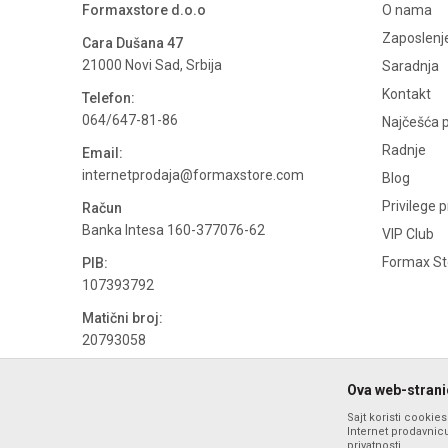
Formaxstore d.o.o
O nama
Zaposlenj
Cara Dušana 47
21000 Novi Sad, Srbija
Saradnja
Kontakt
Telefon:
064/647-81-86
Najčešća p
Radnje
Email:
internetprodaja@formaxstore.com
Blog
Privilege 
Račun
Banka Intesa 160-377076-62
VIP Club
Formax Sto
PIB:
107393792
Matični broj:
20793058
PDV broj
Ova web-stranic
694500884
Sajt koristi cookie
Internet prodavnicu
privatnosti.