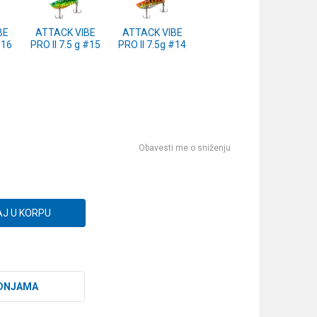
BE
ATTACK VIBE
ATTACK VIBE
#16
PRO II 7.5 g #15
PRO II 7.5g #14
Obavesti me o sniženju
J U KORPU
DNJAMA