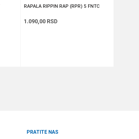
RAPALA RIPPIN RAP (RPR) 5 FNTC
ATTACK T
1.090,00
RSD
449,00
R
DODAJ U KORPU
PRATITE NAS