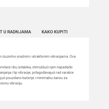
T U RADNJAMA
KAKO KUPITI
im izuzetno snažnim i atraktivnim vibracijama. Ova
 privlače ribu izdaleka, stimulišući njen napadački
anja i tip vibracije, prilagođavajući rad varalice
ujući pouzdano kačenje i minimalnu šansu za
esivnu vibraciju.