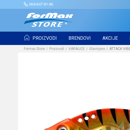
064/647-81-86
PROIZVODI
BRENDOVI
AKCIJE
Formax Store
Proizvodi
VARALICE
Glavinjare
ATTACK VIBE