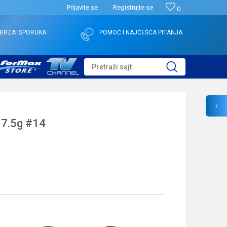
Prijavite se
Registrujte se
0
BRZA ISPORUKA
POMOĆ I NAJČEŠĆA PITANJA
Pretraži sajt
 7.5g #14