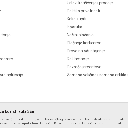
Uslovi korišćenja i prodaje
e
Politika privatnosti
Kako kupiti
Isporuka
itanja
Načini plaćanja
Plaćanje karticama
Pravo na odustajanje
program
Reklamacije
Povraćaj sredstava
re aplikacija
Zamena veličine i zamena artikla 
a koristi kolačiće
s (kolačiće) u cilju poboljšanja korisničkog iskustva. Ukoliko nastavite da pregledate i 
 slažete se sa upotrebom kolačića. Detalje o upotrebi kolačića možete pogledati na st