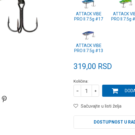
ATTACK VIBE
ATTACK VI
PRO II 7.5g #17
PRO II 7.5g 
ATTACK VIBE
PRO II 7.5g #13
319,00
RSD
Količina:
DODA
Sačuvajte u listi želja
DOSTUPNOST U RA