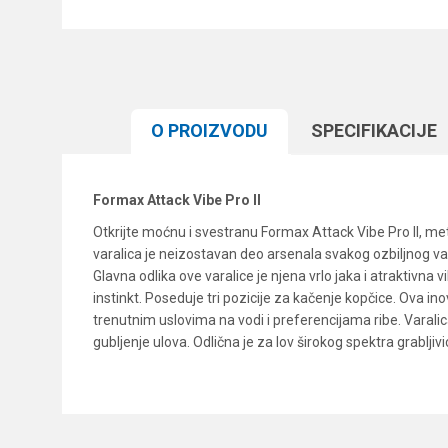
O PROIZVODU
SPECIFIKACIJЕ
Formax Attack Vibe Pro II
Otkrijte moćnu i svestranu Formax Attack Vibe Pro II, met
varalica je neizostavan deo arsenala svakog ozbiljnog var
Glavna odlika ove varalice je njena vrlo jaka i atraktivna 
instinkt. Poseduje tri pozicije za kačenje kopčice. Ova i
trenutnim uslovima na vodi i preferencijama ribe. Vara
gubljenje ulova. Odlična je za lov širokog spektra grablji
Karakteristika
Ime/Nadimak
Kategorija
Brend