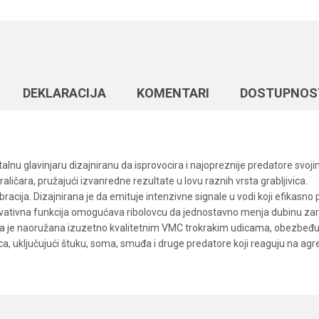
DEKLARACIJA
KOMENTARI
DOSTUPNOS
alnu glavinjaru dizajniranu da isprovocira i najopreznije predatore svoj
aličara, pružajući izvanredne rezultate u lovu raznih vrsta grabljivica.
vibracija. Dizajnirana je da emituje intenzivne signale u vodi koji efikasno
novativna funkcija omogućava ribolovcu da jednostavno menja dubinu zaranj
lica je naoružana izuzetno kvalitetnim VMC trokrakim udicama, obezbeđ
vica, uključujući štuku, soma, smuđa i druge predatore koji reaguju na agr
Vrednost
Email
Glavinjare
Formax