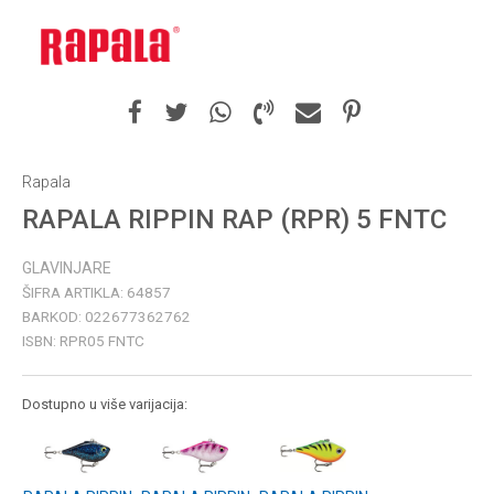
Rapala
RAPALA RIPPIN RAP (RPR) 5 FNTC
GLAVINJARE
ŠIFRA ARTIKLA:
64857
BARKOD:
022677362762
ISBN:
RPR05 FNTC
Dostupno u više varijacija: