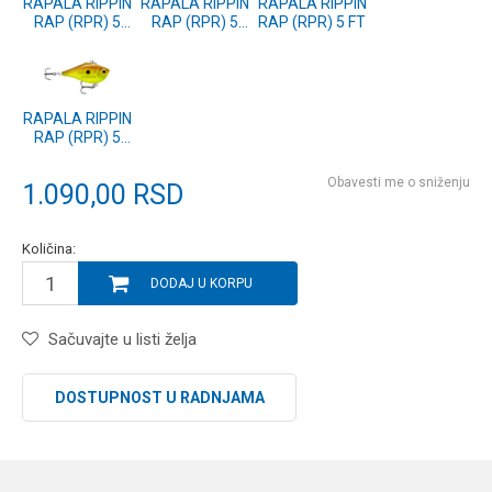
RAPALA RIPPIN
RAPALA RIPPIN
RAPALA RIPPIN
RAP (RPR) 5
RAP (RPR) 5
RAP (RPR) 5 FT
THDB
PNKD
RAPALA RIPPIN
RAP (RPR) 5
FNTC
Obavesti me o sniženju
1.090,00
RSD
Količina:
DODAJ U KORPU
Sačuvajte u listi želja
DOSTUPNOST U RADNJAMA