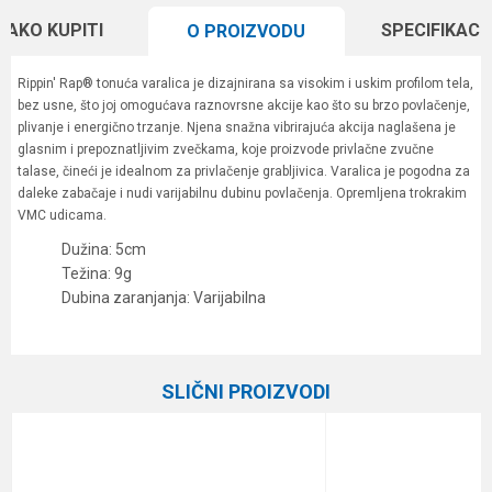
KAKO KUPITI
SPECIFIKACI
O PROIZVODU
Rippin' Rap® tonuća varalica je dizajnirana sa visokim i uskim profilom tela,
bez usne, što joj omogućava raznovrsne akcije kao što su brzo povlačenje,
plivanje i energično trzanje. Njena snažna vibrirajuća akcija naglašena je
glasnim i prepoznatljivim zvečkama, koje proizvode privlačne zvučne
talase, čineći je idealnom za privlačenje grabljivica. Varalica je pogodna za
daleke zabačaje i nudi varijabilnu dubinu povlačenja. Opremljena trokrakim
VMC udicama.
Dužina: 5cm
Težina: 9g
Dubina zaranjanja: Varijabilna
Karakteristika
Vrednost
Ime/Nadimak
Kategorija
Glavinjare
SLIČNI PROIZVODI
Brend
Rapala
Email