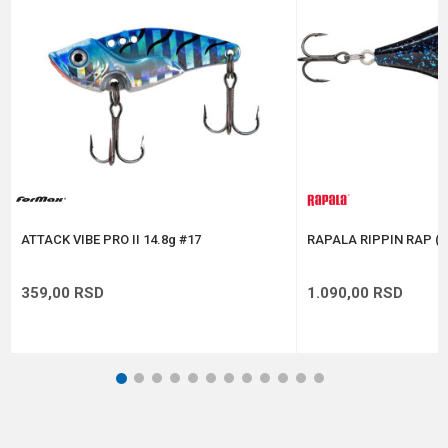
Poruka
Anti-spam zaštita - izračunajte koliko je 9 - 4 :
POŠALJI
ATTACK VIBE PRO II 14.8g #17
RAPALA RIPPIN RAP (R
359,00
RSD
1.090,00
RSD
1
2
3
4
5
6
7
8
9
10
11
12