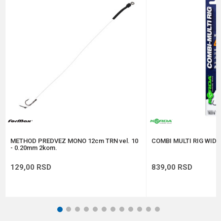
Poruka
Anti-spam zaštita - izračunajte koliko je 4 + 1 :
POŠALJI
METHOD PREDVEZ MONO 12cm TRN vel. 10
COMBI MULTI RIG WIDE 
- 0.20mm 2kom.
129,00
RSD
839,00
RSD
1
2
3
4
5
6
7
8
9
10
11
12