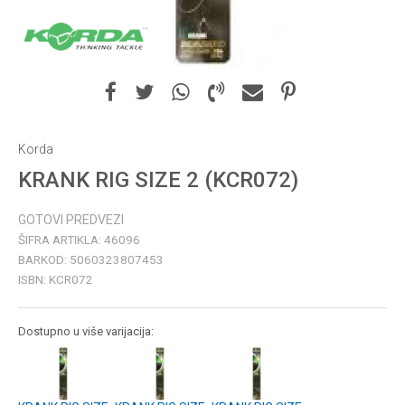
Korda
KRANK RIG SIZE 2 (KCR072)
GOTOVI PREDVEZI
ŠIFRA ARTIKLA:
46096
BARKOD:
5060323807453
ISBN:
KCR072
Dostupno u više varijacija: