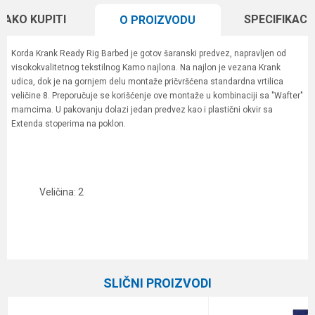
KAKO KUPITI
SPECIFIKACI
O PROIZVODU
Korda Krank Ready Rig Barbed je gotov šaranski predvez, napravljen od
visokokvalitetnog tekstilnog Kamo najlona. Na najlon je vezana Krank
udica, dok je na gornjem delu montaže pričvršćena standardna vrtilica
veličine 8. Preporučuje se korišćenje ove montaže u kombinaciji sa "Wafter"
mamcima. U pakovanju dolazi jedan predvez kao i plastični okvir sa
Extenda stoperima na poklon.
Veličina: 2
Karakteristika
Vrednost
Ime/Nadimak
Kategorija
Gotovi predvezi
SLIČNI PROIZVODI
Brend
Korda
Email