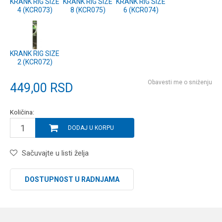
KRANK RIG SIZE
KRANK RIG SIZE
KRANK RIG SIZE
4 (KCR073)
8 (KCR075)
6 (KCR074)
KRANK RIG SIZE
2 (KCR072)
Obavesti me o sniženju
449,00
RSD
Količina:
DODAJ U KORPU
Sačuvajte u listi želja
DOSTUPNOST U RADNJAMA