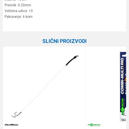
Prečnik: 0.20mm
Veličina udice: 10
Pakovanje: 6 kom
Karakteristika
Vrednost
Ime/Nadimak
Kategorija
Gotovi predvezi
SLIČNI PROIZVODI
Brend
Owner
Email
Pakovanje
6
Prečnik
0.20 mm
Poruka
Tip
Trn
Veličina
10
Anti-spam zaštita - izračunajte koliko je 2 + 3 :