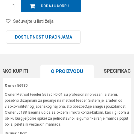
DODAJ U KORPU
Sačuvajte u listi želja
DOSTUPNOST U RADNJAMA
KAKO KUPITI
SPECIFIKACI
O PROIZVODU
Owner 56930
Owner Method Feeder 56930 FD-01 su profesionalno vezani sistemi,
posebno dizajnirani za pecanje na method feeder. Sistem je izrađen od
visokokvalitetnog japanskog najlona, što obezbeđuje snagu i pouzdanost,
Owner 50188 Iseama udica sa okcem i mikro kontra-kukom, kao i iglicom u
obliku burgije(boilie spike) za jednostavno i sigurno fiksiranje mamca poput
boila, peleta ili veštačkih mamaca.
Dužina: 10cm