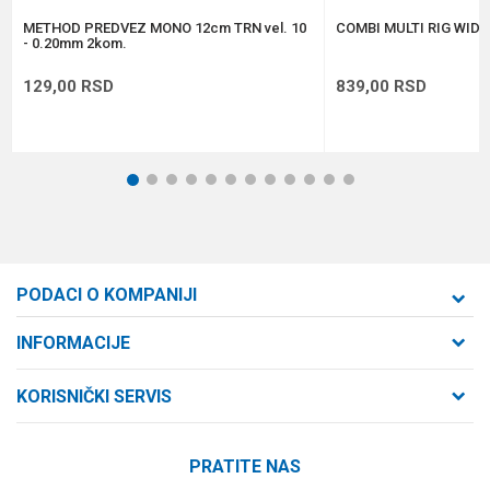
POŠALJI
METHOD PREDVEZ MONO 12cm TRN vel. 10
COMBI MULTI RIG WIDE 
- 0.20mm 2kom.
129,00
RSD
839,00
RSD
1
2
3
4
5
6
7
8
9
10
11
12
PODACI O KOMPANIJI
Formaxstore d.o.o
INFORMACIJE
O nama
Cara Dušana 47
KORISNIČKI SERVIS
21000 Novi Sad, Srbija
Zaposlenje
Uslovi korišćenja i prodaje
Saradnja
Telefon:
PRATITE NAS
Politika privatnosti
064/647-81-86
Kontakt