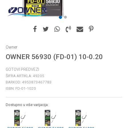
1
2
Owner
OWNER 56930 (FD-01) 10-0.20
GOTOVI PREDVEZI
ŠIFRA ARTIKLA:
49205
BARKOD:
4953873467783
ISBN:
FD-01-1020
Dostupno u više varijacija: