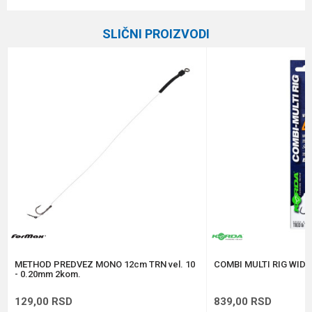
Ime/Nadimak
Kategorija
Gotovi predvezi
SLIČNI PROIZVODI
Brend
Owner
Email
Pakovanje
6
Prečnik
0.12 mm
Poruka
Tip
Trn
Veličina
12
Anti-spam zaštita - izračunajte koliko je 4 + 1 :
POŠALJI
METHOD PREDVEZ MONO 12cm TRN vel. 10
COMBI MULTI RIG WIDE 
- 0.20mm 2kom.
129,00
RSD
839,00
RSD