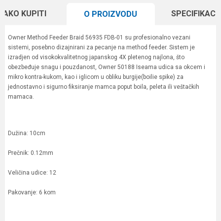
KAKO KUPITI
SPECIFIKACI
O PROIZVODU
Owner Method Feeder Braid 56935 FDB-01 su profesionalno vezani
sistemi, posebno dizajnirani za pecanje na method feeder. Sistem je
izradjen od visokokvalitetnog japanskog 4X pletenog najlona, što
obezbeđuje snagu i pouzdanost, Owner 50188 Iseama udica sa okcem i
mikro kontra-kukom, kao i iglicom u obliku burgije(boilie spike) za
jednostavno i sigurno fiksiranje mamca poput boila, peleta ili veštačkih
mamaca.
Dužina: 10cm
Prečnik: 0.12mm
Veličina udice: 12
Pakovanje: 6 kom
Karakteristika
Vrednost