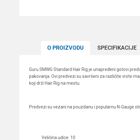
O PROIZVODU
SPECIFIKACIJЕ
Guru SMWG Standard Hair Rig je unapređeni gotovi pre
pakovanja. Ovi predvezi su savršeni za različite vrste ma
koji drži Hair Rig na mestu.
Predvezi su vezani na pouzdanu i popularnu N-Gauge strun
Veličina udice: 10