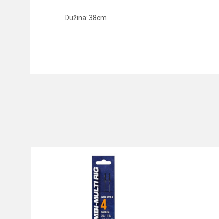
Dužina: 38cm
Karakteristika
Ime/Nadimak
Kategorija
Brend
Poruka
Anti-spam zaštita - izračunaj
POŠALJI