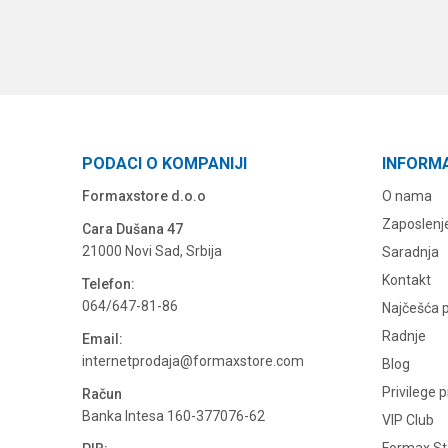
PODACI O KOMPANIJI
INFORM
Formaxstore d.o.o
O nama
Zaposlenj
Cara Dušana 47
21000 Novi Sad, Srbija
Saradnja
Kontakt
Telefon:
064/647-81-86
Najčešća p
Radnje
Email:
internetprodaja@formaxstore.com
Blog
Privilege 
Račun
Banka Intesa 160-377076-62
VIP Club