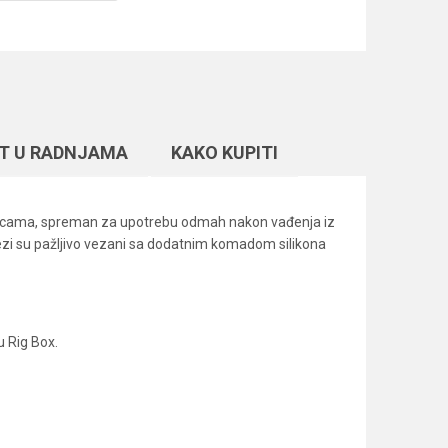
T U RADNJAMA
KAKO KUPITI
dicama, spreman za upotrebu odmah nakon vađenja iz
dvezi su pažljivo vezani sa dodatnim komadom silikona
u Rig Box.