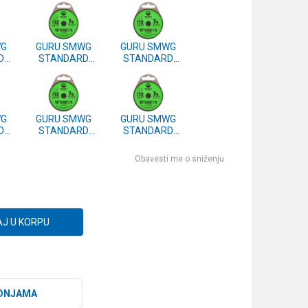
WG
GURU SMWG
GURU SMWG
D
STANDARD
STANDARD
ZE
HAIR 15" SIZE
HAIR 15" SIZE
m
14 0.19mm
14 0.17mm
(GRR174)
(GRR175)
WG
GURU SMWG
GURU SMWG
D
STANDARD
STANDARD
ZE
HAIR 15" SIZE
HAIR 15" SIZE
m
10 0.22mm
10 0.19mm
Obavesti me o sniženju
(GRR171)
(GRR172)
J U KORPU
DNJAMA