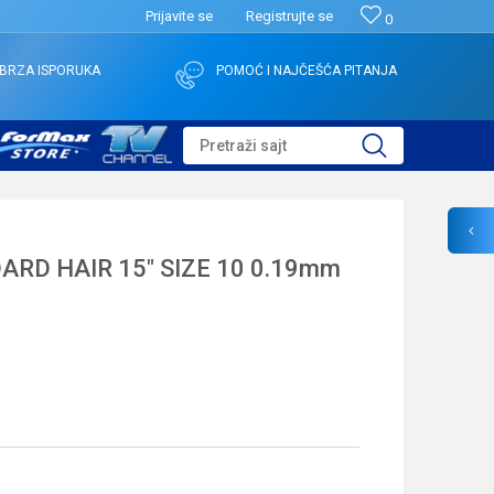
Prijavite se
Registrujte se
0
BRZA ISPORUKA
POMOĆ I NAJČEŠĆA PITANJA
Pretraži sajt
RD HAIR 15" SIZE 10 0.19mm