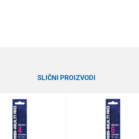
Vrednost
Email
Gotovi predvezi
Guru
SLIČNI PROIZVODI
te koliko je 2 + 3 :