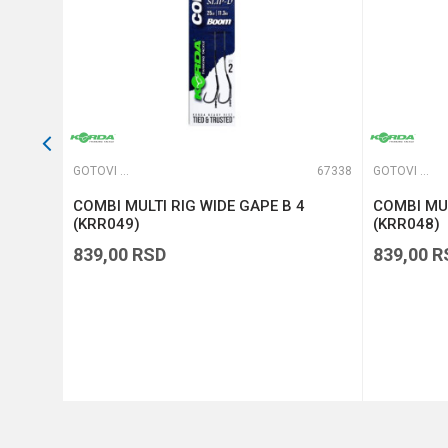
65476
GOTOVI PREDVEZI
67338
GOTOVI PREDVEZI
 TRN
COMBI MULTI RIG WIDE GAPE B 4
COMBI MUL
(KRR049)
(KRR048)
839,00
RSD
839,00
R
DODAJ U KORPU