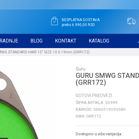
BESPLATNA DOSTAVA
preko 6.990,00 RSD
RADNJE
BLOG
KONTAKT
KATALOG
WG STANDARD HAIR 15" SIZE 10 0.19mm (GRR172)
Guru
GURU SMWG STANDA
(GRR172)
GOTOVI PREDVEZI
ŠIFRA ARTIKLA:
53999
BARKOD:
5060519395580
ISBN:
GRR172
Dostupno u više varijacija: