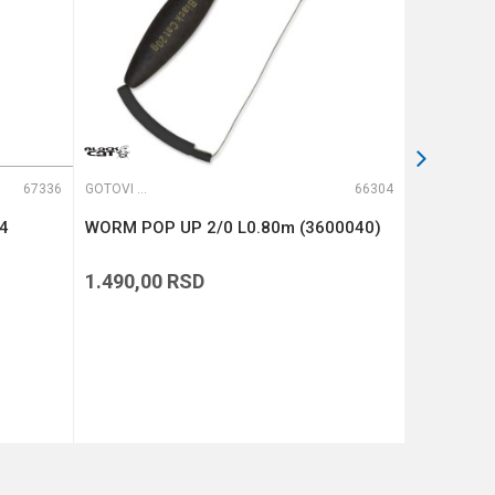
67336
GOTOVI PREDVEZI
66304
GOTOVI PREDVEZI
 4
WORM POP UP 2/0 L0.80m (3600040)
Carp Read
(CCR205)
1.490,00
RSD
749,00
R
DODAJ U KORPU