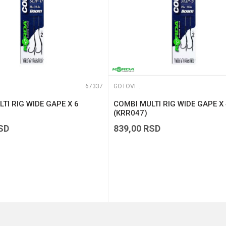
67337
GOTOVI PREDVEZI
TI RIG WIDE GAPE X 6
COMBI MULTI RIG WIDE GAPE X
(KRR047)
SD
839,00
RSD
DODAJ U KORPU
DODAJ U KORPU