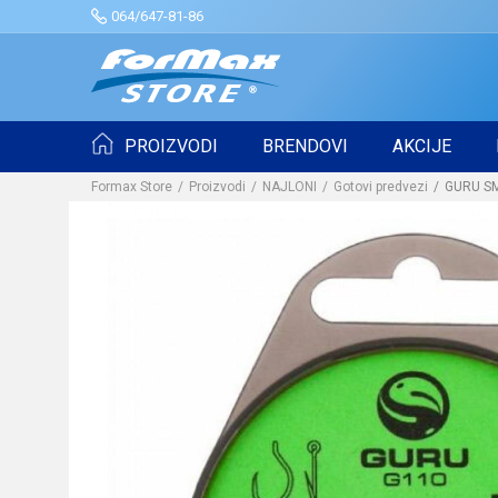
064/647-81-86
PROIZVODI
BRENDOVI
AKCIJE
Formax Store
Proizvodi
NAJLONI
Gotovi predvezi
GURU SM