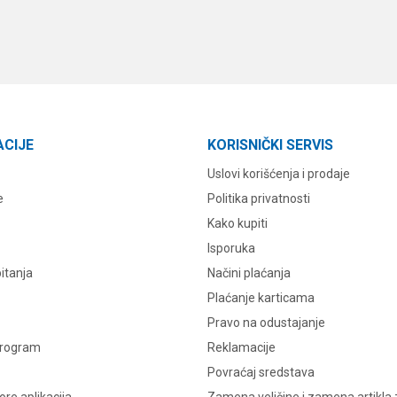
ACIJE
KORISNIČKI SERVIS
Uslovi korišćenja i prodaje
e
Politika privatnosti
Kako kupiti
Isporuka
itanja
Načini plaćanja
Plaćanje karticama
Pravo na odustajanje
program
Reklamacije
Povraćaj sredstava