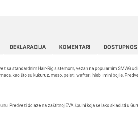
DEKLARACIJA
KOMENTARI
DOSTUPNOS
dvez sa standardnim Hair-Rig sistemom, vezan na popularnim SMWG u
maca, kao što su kukuruz, meso, peleti, wafteri, hleb i mini bojile. Pre
u. Predvezi dolaze na zaštitnoj EVA špulni koja se lako skladišti u Gur