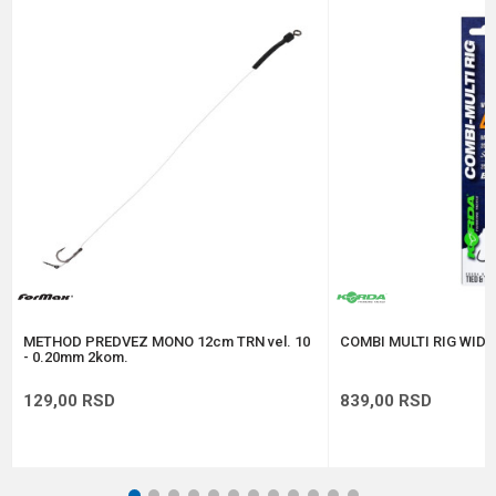
Email
Poruka
Anti-spam zaštita - izračunajte koliko je 2 + 3 :
POŠALJI
METHOD PREDVEZ MONO 12cm TRN vel. 10
COMBI MULTI RIG WIDE 
- 0.20mm 2kom.
129,00
RSD
839,00
RSD