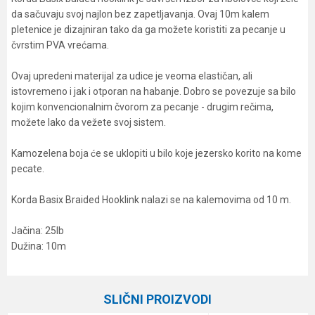
da sačuvaju svoj najlon bez zapetljavanja. Ovaj 10m kalem
pletenice je dizajniran tako da ga možete koristiti za pecanje u
čvrstim PVA vrećama.
Ovaj upredeni materijal za udice je veoma elastičan, ali
istovremeno i jak i otporan na habanje. Dobro se povezuje sa bilo
kojim konvencionalnim čvorom za pecanje - drugim rečima,
možete lako da vežete svoj sistem.
Kamozelena boja će se uklopiti u bilo koje jezersko korito na kome
pecate.
Korda Basix Braided Hooklink nalazi se na kalemovima od 10 m.
Jačina: 25lb
Dužina: 10m
Karakteristika
Vrednost
Ime/Nadimak
Kategorija
Gotovi predvezi
SLIČNI PROIZVODI
Brend
Korda