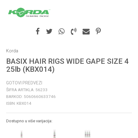
Korda
BASIX HAIR RIGS WIDE GAPE SIZE 4
25lb (KBX014)
GOTOVI PREDVEZI
ŠIFRA ARTIKLA:
56233
BARKOD:
5060660633746
ISBN:
KBX014
Dostupno u više varijacija: