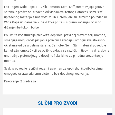
Fox Edges Wide Gape 4 – 25lb Camotex Semi Stiff predstavljaju gotove
šaranske predveze izrađene od visokokvalitetnog Camotex Semi Stiff
upredenog materijala nosivosti 25 lb. Opremljeni su izuzetno pouzdanim
Wide Gape udicama veličine 4, koje pružaju sigurno kačenje i odlično
držanje ribe tokom borbe.
Polukruta konstrukcija predveza doprinosi pravilnoj prezentaciji mamca,
smanjuje mogućnost petljanja prilikom zabačaja i omogućava efikasno
okretanje udice u ustima šarana. Camotex Semi Stiff materijal poseduje
kamuflažni omotač koji se odlično uklapa sa različitim tipovima dna, dok je
unutrašnje pleteno jezgro dovoljno fleksibilno za prirodnu prezentaciju
mamca.
Svaki predvez je fabrički vezan i spreman za upotrebu, što ribolovcima
omogućava brzu pripremu sistema bez dodatnog vezivanja.
Pakovanje: 2 predveza
Karakteristika
Vrednost
Ime/Nadimak
Kategorija
Gotovi predvezi
SLIČNI PROIZVODI
Brend
Fox
Email