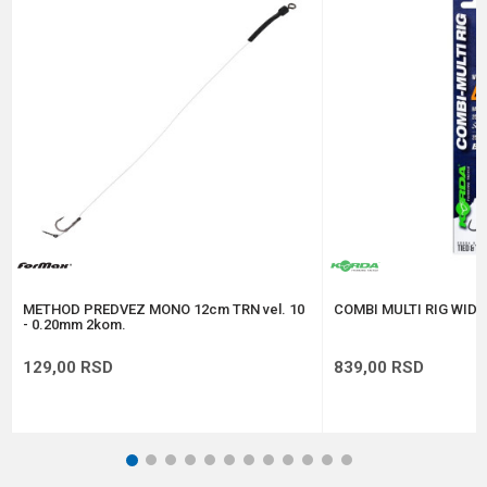
Poruka
Anti-spam zaštita - izračunajte koliko je 2 + 3 :
POŠALJI
METHOD PREDVEZ MONO 12cm TRN vel. 10
COMBI MULTI RIG WIDE 
- 0.20mm 2kom.
129,00
RSD
839,00
RSD
1
2
3
4
5
6
7
8
9
10
11
12