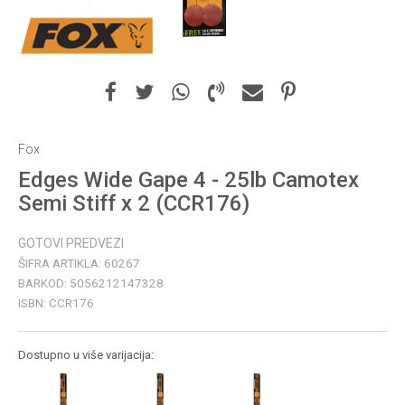
Fox
Edges Wide Gape 4 - 25lb Camotex
Semi Stiff x 2 (CCR176)
GOTOVI PREDVEZI
ŠIFRA ARTIKLA:
60267
BARKOD:
5056212147328
ISBN:
CCR176
Dostupno u više varijacija: