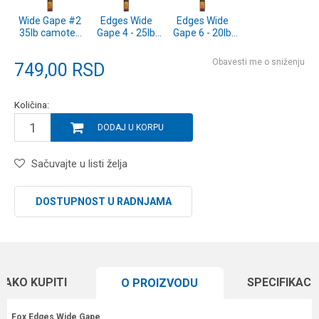
Wide Gape #2
Edges Wide
Edges Wide
35lb camotex
Gape 4 - 25lb
Gape 6 - 20lb
Semi stiff x 2
Camotex Semi
Camotex Semi
(CCR175)
Stiff x 2
Stiff x 2
Obavesti me o sniženju
749,00
RSD
(CCR176)
(CCR177)
Količina:
DODAJ U KORPU
Sačuvajte u listi želja
DOSTUPNOST U RADNJAMA
KAKO KUPITI
SPECIFIKACI
O PROIZVODU
Fox Edges Wide Gape